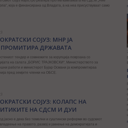
тскиот сојуз најостро реагира против кампањата на СДСМ „Ние
опа“, која е финансирана од Владата, а на неа присуствуваат само
23
ОКРАТСКИ СОЈУЗ: МНР ЈА
ПРОМИТИРА ДРЖАВАТА
стениот тендер и сомнежите за корупција поврзана со
ијата на салата „БОРИС ТРАЈКОВСКИ“, Министерството за
шни работи и министерот Бујар Османи ја компромитираа
ија пред земјите членки на ОБСЕ.
23
ОКРАТСКИ СОЈУЗ: КОЛАПС НА
ИТИКИТЕ НА СДСМ И ДУИ
од јасно е дека без темелни и суштински реформи во судскиот
 владеење на правото, развој и јакнење на демократијата и