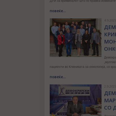
ДУИ за криминалот што го правеа изминатит
повеќе...
4.9.202
ДЕМ
КРИ
МОН
ОНК
Демокра
„мултие
пациенти во Клиниката за онкологија, со кр
повеќе...
2.9.202
ДЕМ
МАР
СО 