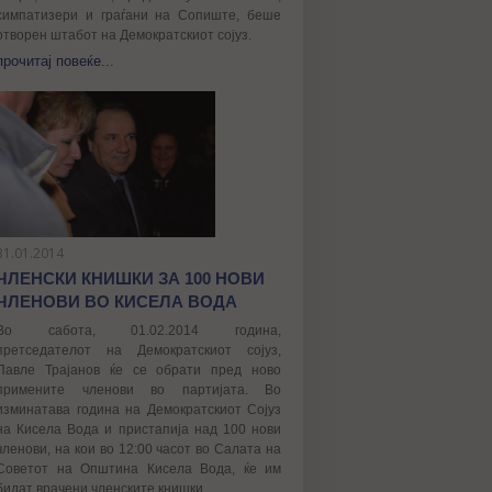
симпатизери и граѓани на Сопиште, беше
отворен штабот на Демократскиот сојуз.
прочитај повеќе...
31.01.2014
ЧЛЕНСКИ КНИШКИ ЗА 100 НОВИ
ЧЛЕНОВИ ВО КИСЕЛА ВОДА
Во сабота, 01.02.2014 година,
претседателот на Демократскиот сојуз,
Павле Трајанов ќе се обрати пред ново
примените членови во партијата. Во
изминатава година на Демократскиот Сојуз
на Кисела Вода и пристапија над 100 нови
членови, на кои во 12:00 часот во Салата на
Советот на Општина Кисела Вода, ќе им
бидат врачени членските книшки.