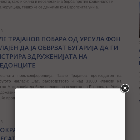
носта, како и силна и неселективна борба против криминалот и
а корупција, тешко ќе се движиме кон Европската унија.
23
ЛЕ ТРАЈАНОВ ПОБАРА ОД УРСУЛА ФОН
ЛАЈЕН ДА ЈА ОБВРЗАТ БУГАРИЈА ДА ГИ
ИСТРИРА ЗДРУЖЕНИЈАТА НА
ЕДОНЦИТЕ
ешната прес-конференција, Павле Трајанов, претседател на
ругото нагласи: „Јас, раководството и над 33000 членови на
и за Македонија да биде полноправна членка на Европската Унија.
државнички интерес. Од таа цел не отстапуваме и сѐ досега што
а ќе продолжиме.
23
ОКРАТСКИ СОЈУЗ: ПРАТЕНИЦИТЕ ДА
ЕСАТ ОДЛУКА ЗА РАСПУШТАЊЕ НА