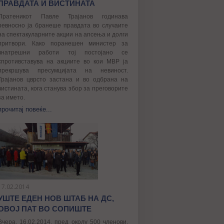
ПРАВДАТА И ВИСТИНАТА
Пратеникот Павле Трајанов годинава
ревносно ја бранеше правдата во случаите
на спектакуларните акции на апсења и долги
притвори. Како поранешен министер за
внатрешни работи тој постојано се
спротивставува на акциите во кои МВР ја
прекршува пресумцијата на невиност.
Трајанов цврсто застана и во одбрана на
вистината, кога станува збор за преговорите
за името.
прочитај повеќе...
17.02.2014
УШТЕ ЕДЕН НОВ ШТАБ НА ДС,
ОВОЈ ПАТ ВО СОПИШТЕ
Вчера, 16.02.2014, пред околу 500 членови,