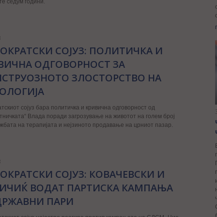
е седум години.
3
ОКРАТСКИ СОЈУЗ: ПОЛИТИЧКА И
ВИЧНА ОДГОВОРНОСТ ЗА
СТРУОЗНОТО ЗЛОСТОРСТВО НА
ОЛОГИЈА
тскиот сојуз бара политичка и кривична одговорност од
тничката“ Влада поради загрозување на животот на голем број
ажбата на терапијата и нејзиното продавање на црниот пазар.
3
ОКРАТСКИ СОЈУЗ: КОВАЧЕВСКИ И
ИЧИЌ ВОДАТ ПАРТИСКА КАМПАЊА
ДРЖАВНИ ПАРИ