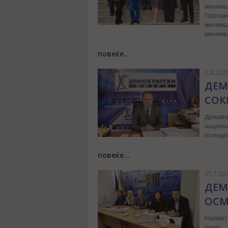
минимaл
Парламе
минимал
минимал
повеќе...
3.8.202
ДЕМ
СОК
Државни
национа
полицис
повеќе...
31.7.20
ДЕМ
ОСМ
Најават
блеф.