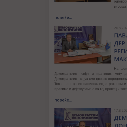
одговор
високат
повеќе...
20.8.20
ПАВ
ДЕР 
РЕГ
МАК
На ден
Демократскиот сојуз и пратеник, меѓу д
Демократскиот сојуз сме цврсто определен
Тоа е наш врвен национален, стратешки и 
правиме и дејствуваме е во тој правец и так
повеќе...
17.8.20
ДЕМ
ДОН