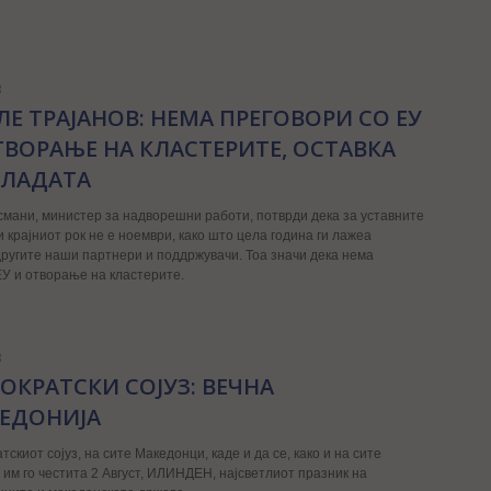
3
ЛЕ ТРАЈАНОВ: НЕМА ПРЕГОВОРИ СО ЕУ
ТВОРАЊЕ НА КЛАСТЕРИТЕ, ОСТАВКА
ВЛАДАТА
смани, министер за надворешни работи, потврди дека за уставните
 крајниот рок не е ноември, како што цела година ги лажеа
другите наши партнери и поддржувачи. Тоа значи дека нема
У и отворање на кластерите.
3
ОКРАТСКИ СОЈУЗ: ВЕЧНА
ЕДОНИЈА
тскиот сојуз, на сите Македонци, каде и да се, како и на сите
, им го честита 2 Август, ИЛИНДЕН, најсветлиот празник на