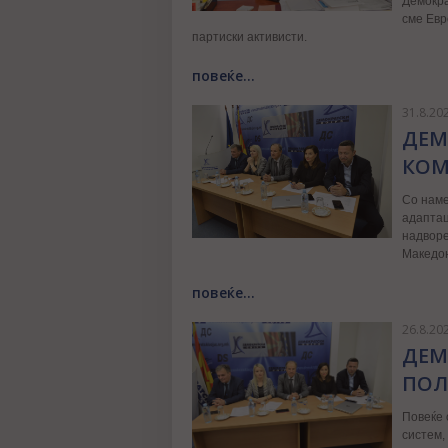
Демокра
сме Евр
партиски активисти.
повеќе...
31.8.20
ДЕМ
КОМ
Со наме
адаптац
надворе
Македон
повеќе...
26.8.20
ДЕМ
ПОЛ
Повеќе 
систем,