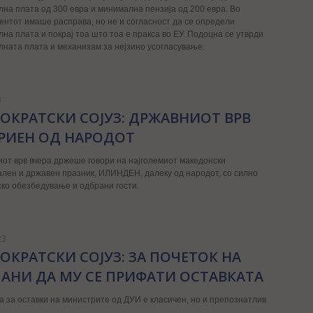
на плата од 300 евра и минимална пензија од 200 евра. Во
нтот имаше расправа, но не и согласност да се определи
на плата и покрај тоа што тоа е пракса во ЕУ. Подоцна се утврди
ната плата и механизам за нејзино усогласување.
3
ОКРАТСКИ СОЈУЗ: ДРЖАВНИОТ ВРВ
РИЕН ОД НАРОДОТ
от врв вчера држеше говори на најголемиот македонски
лен и државен празник, ИЛИНДЕН, далеку од народот, со силно
ко обезбедување и одбрани гости.
23
ОКРАТСКИ СОЈУЗ: ЗА ПОЧЕТОК НА
АНИ ДА МУ СЕ ПРИФАТИ ОСТАВКАТА
а за оставки на министрите од ДУИ е класичен, но и препознатлив