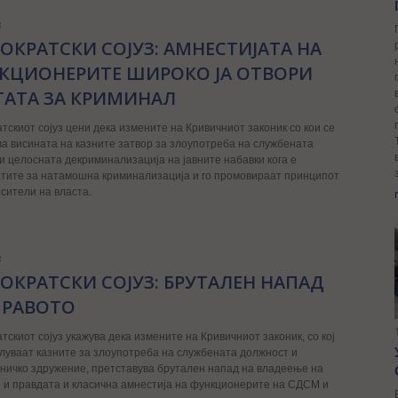
3
ОКРАТСКИ СОЈУЗ: АМНЕСТИЈАТА НА
КЦИОНЕРИТЕ ШИРОКО ЈА ОТВОРИ
ТАТА ЗА КРИМИНАЛ
тскиот сојуз цени дека измените на Кривичниот законик со кои се
а висината на казните затвор за злоупотреба на службената
и целосната декриминализација на јавните набавки кога е
атите за натамошна криминализација и го промовираат принципот
осители на власта.
3
ОКРАТСКИ СОЈУЗ: БРУТАЛЕН НАПАД
ПРАВОТО
тскиот сојуз укажува дека измените на Кривичниот законик, со кој
луваат казните за злоупотреба на службената должност и
ничко здружение, претставува брутален напад на владеење на
 и правдата и класична амнестија на функционерите на СДСМ и