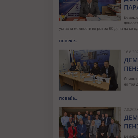
ПАР
Демокра
донесат
уставни можности во рок од 60 дена да се 
повеќе...
16.8.20
ДЕМ
ПЕН
Демокра
но тоа 
повеќе...
7.8.202
ДЕМ
ПЕНЗ
Демокра