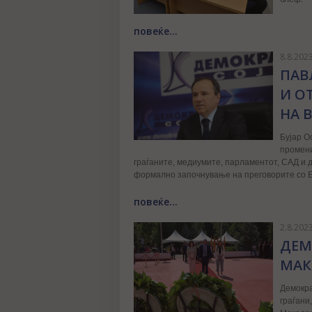
повеќе...
8.8.202
ПАВ
И О
НА 
Бујар О
промени
граѓаните, медиумите, парламентот, САД и 
формално започнување на преговорите со Е
повеќе...
2.8.202
ДЕМ
МАК
Демокра
граѓани