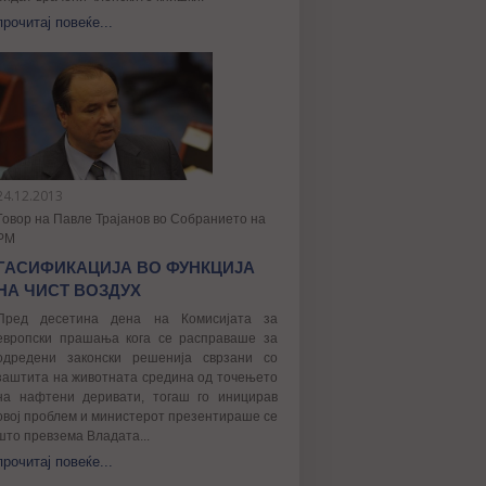
прочитај повеќе...
24.12.2013
Говор на Павле Трајанов во Собранието на
РМ
ГАСИФИКАЦИЈА ВО ФУНКЦИЈА
НА ЧИСТ ВОЗДУХ
Пред десетина дена на Комисијата за
европски прашања кога се расправаше за
одредени законски решенија сврзани со
заштита на животната средина од точењето
на нафтени деривати, тогаш го иницирав
овој проблем и министерот презентираше се
што превзема Владата...
прочитај повеќе...