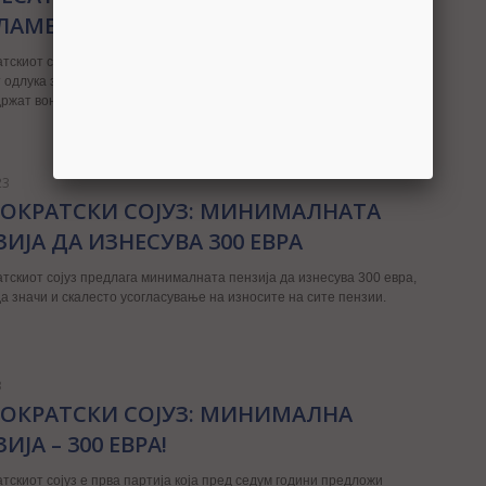
ЛАМЕНТОТ
тскиот сојуз предлага на утрешната седница пратениците да
 одлука за распуштање на Собранието со што ќе се создадат
одржат вонредни парламентарни избори.
23
ОКРАТСКИ СОЈУЗ: МИНИМАЛНАТА
ЗИЈА ДА ИЗНЕСУВА 300 ЕВРА
тскиот сојуз предлага минималната пензија да изнесува 300 евра,
да значи и скалестo усогласување на износите на сите пензии.
3
ОКРАТСКИ СОЈУЗ: МИНИМАЛНА
ИЈА – 300 ЕВРА!
тскиот сојуз е прва партија која пред седум години предложи