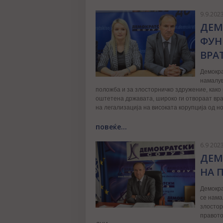
9.9.202
ДЕМ
ФУН
ВРА
Демокра
намалув
положба и за злосторничко здружение, како 
оштетена државата, широко ги отвораат вр
на легализација на високата корупција од н
повеќе...
6.9 202
ДЕМ
НА 
Демокра
се нама
злостор
правото