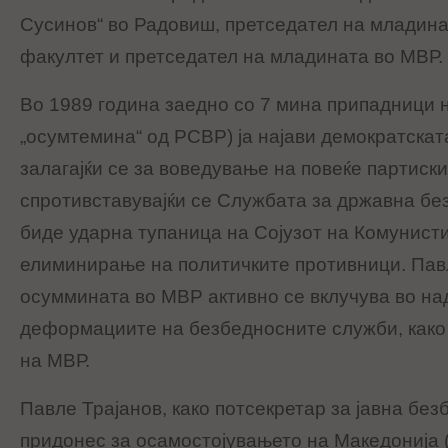
Сусинов“ во Радовиш, претседател на младин
факултет и претседател на младината во МВР.
Во 1989 година заедно со 7 мина припадници н
„осумтемина“ од РСВР) ја најави демократскат
залагајќи се за воведување на повеќе партиски
спротивставувајќи се Службата за државна бе
биде ударна тупаница на Сојузот на Комунисти
елиминирање на политичките противници. Павл
осуммината во МВР активно се вклучува во н
деформациите на безбедносните служби, как
на МВР.
Павле Трајанов, како потсекретар за јавна бе
придонес за осамостојувањето на Македонија (