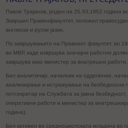
Павле Трајанов, роден на 25.XII.1952 година 
Завршил Правенфакултет, положил правосуден
англиски и руски јазик.
По завршувањето на Правниот факултет, во 19
во МВР, каде извршува значајни работни должн
завршува како министер за внатрешни работи.
Бил аналитичар, началник на одделение, начал
анализирање и истражување на безбедносни по
потсекретар на Службата за јавна безбедност
оперативни работи и министер за внатрешнир
година).
Бил активен во средношколската младина во г