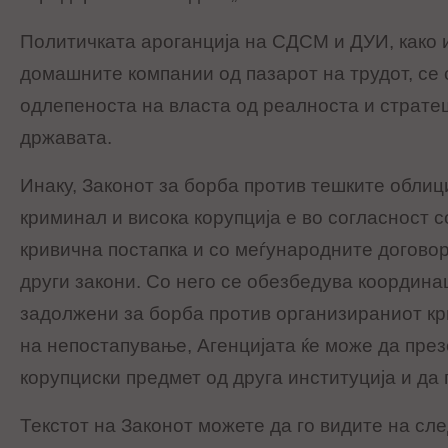
Политичката ароганција на СДСМ и ДУИ, како
домашните компании од пазарот на трудот, се 
одлепеноста на власта од реалноста и страте
државата.
Инаку, Законот за борба против тешките oблиц
криминал и висока корупција е во согласност со
кривична постапка и со меѓународните договори
други закони. Со него се обезбедува координа
задолжени за борба против организираниот кр
на непостапување, Агенцијата ќе може да пре
корупциски предмет од друга институција и да 
Текстот на Законот можете да го видите на сл