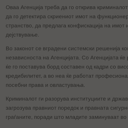
Оваа Агенција треба да го открива криминалот 
да го детектира скриениот имот на функционер
странство, да предлага конфискација на имот 
дејствување.
Во законот се вградени системски решенија ко
независноста на Агенцијата. Со Агенцијата ќе 
ќе го поставува борд составен од кадри со вис
кредибилитет, а во неа ќе работат професиона
посебни права и овластувања.
Криминалот ги разорува институциите и држава
загрозува правниот поредок и правната сигурн
граѓаните, поради што младите заминуваат во 