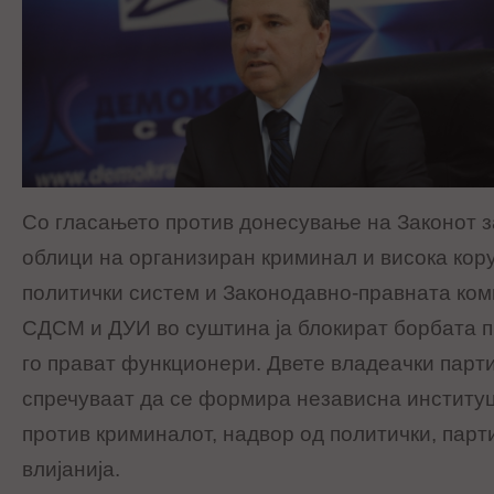
Со гласањето против донесување на Законот з
oблици на оргaнизиран криминал и висока кору
политички систем и Законодавно-правната ком
СДСМ и ДУИ во суштина ја блокират борбата 
го прават функционери. Двете владеачки парти
спречуваат да се формира независна институци
против криминалот, надвор од политички, парт
влијанија.