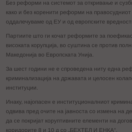
Без реформи на системот за откривање и сузб
како и без коренити реформи на правосудниот 
оддалечуваме од ЕУ и од европските вредност
Партиите што ги кочат реформите за поефика
високата корупција, во суштина се против пол
Македонија во Европската Унија.
За шест години не е спроведена ниту една ре
криминализација на државата и целосен колап
институции.
Инаку, најопасен е институционалниот кримина
одвива пред очите на јавноста со измена на де
да се покријат коруптивните елементи на дого
коридорите 8 и 10 д со „БЕХТЕЛ И ЕНКА“.