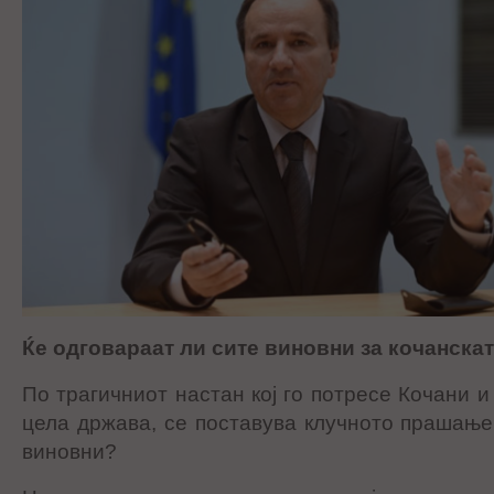
Ќе одговараат ли сите виновни за кочанскат
По трагичниот настан кој го потресе Кочани и 
цела држава, се поставува клучното прашање:
виновни?