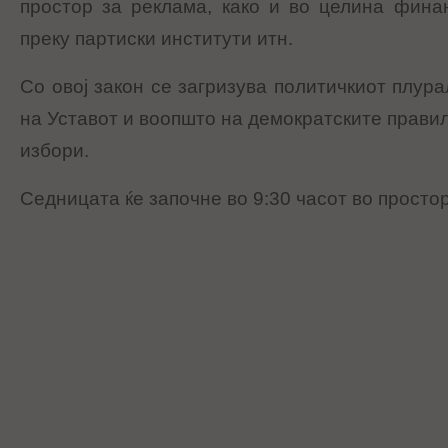
простор за реклама, како и во целина фина
преку партиски институти итн.
Со овој закон се загризува политичкиот плур
на Уставот и воопшто на демократските прави
избори.
Седницата ќе започне во 9:30 часот во просто