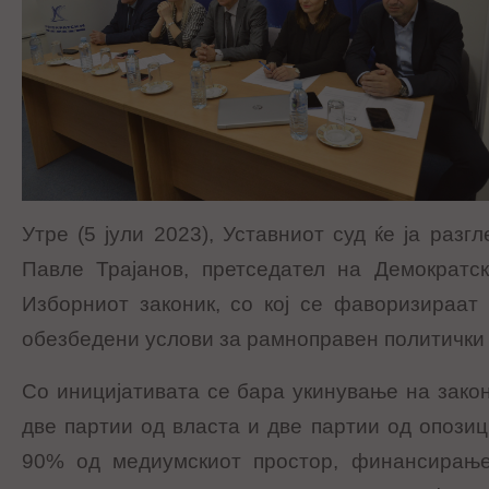
Утре (5 јули 2023), Уставниот суд ќе ја разг
Павле Трајанов, претседател на Демократск
Изборниот законик, со кој се фаворизираат
обезбедени услови за рамноправен политички
Со иницијативата се бара укинување на закон
две партии од власта и две партии од опозиц
90% од медиумскиот простор, финансирање