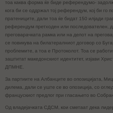
тоа каква форма ќе биде референдумо- задолж
кога би се оддржал тој референдум, кој би го п
пратениците, дали тоа ќе бидат 150 илјади гра
референдум претходен или последователен, да
преговарачката рамка или на делот на прегова
се повикува на билатералниот договор со Буга
проблемите, а тоа е Протоколот. Тоа се работит
заштитат македонскиот идентитет, изјави Хри
ДПМНЕ.
За партиите на Албанците во опозицијата, Миц
дилема, дали се уште се во опозиција, со огле
францускиот предлог при гласањето во Собра
Од владејачката СДСМ, кои сметаат дека ли