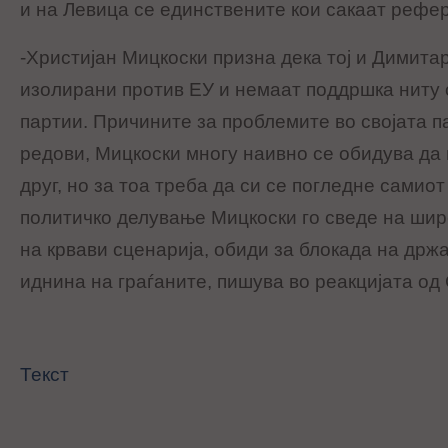
и на Левица се единствените кои сакаат рефе
-Христијан Мицкоски призна дека тој и Димита
изолирани против ЕУ и немаат поддршка ниту 
партии. Причините за проблемите во својата п
редови, Мицкоски многу наивно се обидува да г
друг, но за тоа треба да си се погледне самиот
политичко делување Мицкоски го сведе на шир
на крвави сценарија, обиди за блокада на држ
иднина на граѓаните, пишува во реакцијата о
Текст