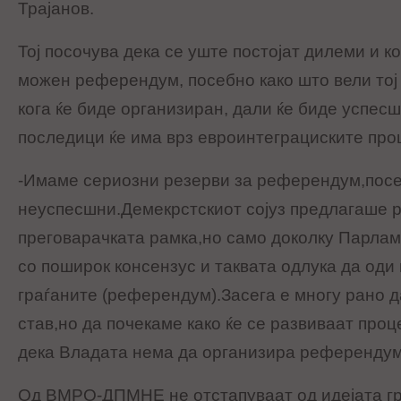
Трајанов.
Тој посочува дека се уште постојат дилеми и к
можен референдум, посебно како што вели тој 
кога ќе биде организиран, дали ќе биде успесш
последици ќе има врз евроинтеграциските проц
-Имаме сериозни резерви за референдум,посе
неуспесшни.Демекрстскиот сојуз предлагаше 
преговарачката рамка,но само доколку Парла
со поширок консензус и таквата одлука да оди 
граѓаните (референдум).Засега е многу рано 
став,но да почекаме како ќе се развиваат проц
дека Владата нема да организира референдум
Од ВМРО-ДПМНЕ не отстапуваат од идејата гр