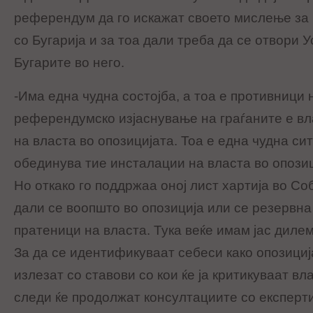
референдум да го искажат своето мислење за
со Бугарија и за тоа дали треба да се отвори У
Бугарите во него.
-Има една чудна состојба, а тоа е противници 
референдумско изјаснување на граѓаните е вл
на власта во опозицијата. Тоа е една чудна сит
обединува тие инсталации на власта во опозиц
Но откако го поддржаа оној лист хартија во С
дали се воопшто во опозиција или се резервна
пратеници на власта. Тука веќе имам јас дилем
За да се идентификуваат себеси како опозициј
излезат со ставови со кои ќе ја критикуваат вл
следи ќе продолжат консултациите со експерти