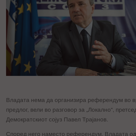
Владата нема да организира референдум во в
предлог, вели во разговор за „Локално“, претс
Демократскиот сојуз Павел Трајанов.
Според него наместо референдум, Владата од