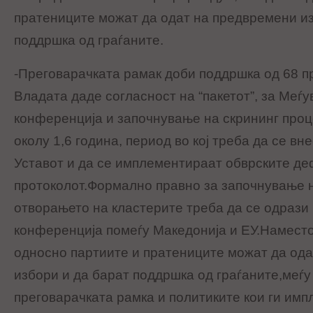
пратениците можат да одат на предвремени из
поддршка од граѓаните.
-Преговарачката рамак доби поддршка од 68 п
Владата даде согласност на “пакетот”, за Меѓ
конференција и започнување на скрининг проце
околу 1,6 година, период во кој треба да се вн
Уставот и да се имплементираат обврските д
протоколот.Формално правно за започнување н
отворањето на кластерите треба да се одрази
конференција помеѓу Македонија и ЕУ.Намест
односно партиите и пратениците можат да од
избори и да барат поддршка од граѓаните,меѓу 
преговарачката рамка и политиките кои ги имп