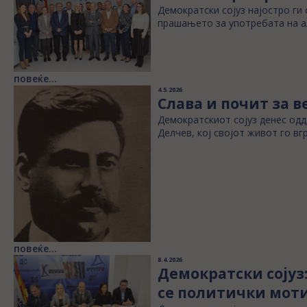
Демократски сојуз најостро ги
прашањето за употребата на ал
повеќе...
4.5.2026
Слава и почит за 
Демократскиот сојуз денес одд
Делчев, кој својот живот го вг
повеќе...
8.4.2026
Демократски сојуз
се политички мот