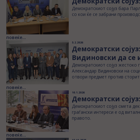
Демократски сојуз
Демократскиот сојуз бара Парл
со кои ќе се забрани производс
повеќе...
5.2.2026
Демократски сојуз
Видиновски да се и
Демократскиот сојуз жестоко г
Александар Видиновски на соци
отвори предмет против сторите
повеќе...
10.1.2026
Демократски сојуз:
Демократскиот сојуз смета дек
граѓански интереси е од витал
правото.
повеќе...
13.11.2025