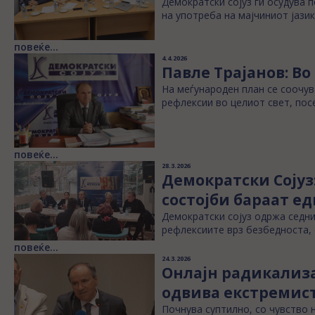
Демократски сојуз ги осудува
на употреба на мајчиниот јази
повеќе...
4.4.2026
Павле Трајанов: Во
На меѓународен план се соочув
рефлексии во целиот свет, пос
повеќе...
28.3.2026
Демократски Сојуз
состојби бараат е
Демократски сојуз одржа седни
рефлексиите врз безбедноста, 
повеќе...
24.3.2026
Онлајн радикализа
одвива екстремис
Почнува суптилно, со чувство н