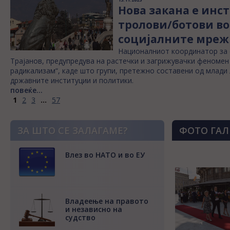
Нова закана е ин
тролови/ботови во
социјалните мреж
Националниот координатор за 
Трајанов, предупредува на растечки и загрижувачки феномен
радикализам“, каде што групи, претежно составени од млади 
државните институции и политики.
повеќе...
1
2
3
...
57
ЗА ШТО СЕ ЗАЛАГАМЕ?
ФОТО ГАЛ
Влез во НАТО и во ЕУ
Владеење на правото
и независно на
судство