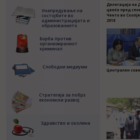
Делегација на 
цвеќе пред спо
Унапредување на
состојбите во
Ченто во Скопј
администрацијата и
2018
образованието
Борба против
организираниот
криминал
Слободни медиуми
Централен сове
Стратегија за побрз
економски развој
Здравство и околина