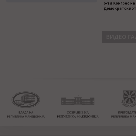
6-ти Конгрес на
Делегација на 
Демократскиот 
цвеќе пред спо
Ченто во Скопј
ВИДЕО ГА
Централен сове
Промоција на П
изборна програм