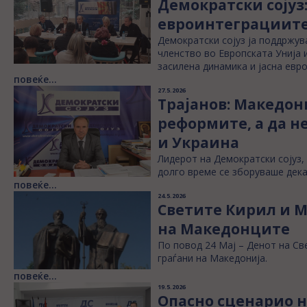
Демократски сојуз
евроинтеграциите
Демократски сојуз ја поддржу
членство во Европската Унија 
засилена динамика и јасна евр
повеќе...
27.5.2026
Трајанов: Македони
реформите, а да н
и Украина
Лидерот на Демократски сојуз, 
долго време се зборуваше дека
повеќе...
24.5.2026
Светите Кирил и М
на Македонците
По повод 24 Мај – Денот на Св
граѓани на Македонија.
повеќе...
19.5.2026
Опасно сценарио н