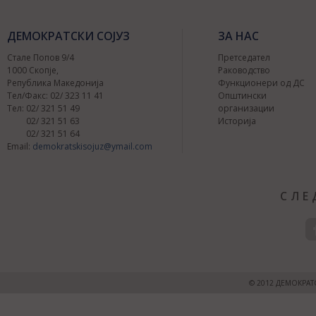
ДЕМОКРАТСКИ СОЈУЗ
ЗА НАС
Стале Попов 9/4
Претседател
1000 Скопје,
Раководство
Република Македонија
Функционери од ДС
Тел/Факс: 02/ 323 11 41
Општински
Тел: 02/ 321 51 49
организации
02/ 321 51 63
Историја
02/ 321 51 64
Централен сов
Email:
demokratskisojuz@ymail.com
2015
СЛЕ
© 2012 ДЕМОКРАТ
ДС:одбележува