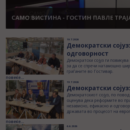
ПАВЛЕ ТРАЈАНОВ ГОСТИН ВО ВЕЧЕРН
ШОУ НА БОГДАН ИЛИЕВСКИ
19.7.2026
Демократски сојуз
одговорност
Демократски сојуз ги повикува
за да се спречи натамошно шир
граѓаните во Гостивар.
повеќе...
19.7.2026
Демократски сојуз
Демократскиот сојуз, по повод
оценува дека реформите во пр
независно, ефикасно и одговор
државата во процесот на европ
повеќе...
6.6.2026