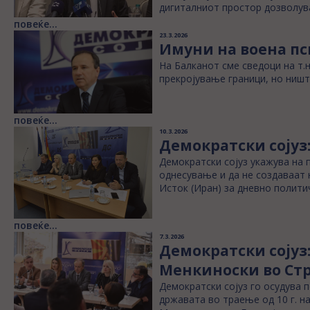
дигиталниот простор дозволув
повеќе...
23.3.2026
Имуни на воена пс
На Балканот сме сведоци на т.н
прекројување граници, но ништ
повеќе...
10.3.2026
Демократски сојуз:
Демократски сојуз укажува на 
однесување и да не создаваат н
Исток (Иран) за дневно полити
повеќе...
7.3.2026
Демократски сојуз:
Менкиноски во Ст
Демократски сојуз го осудува 
државата во траење од 10 г. н