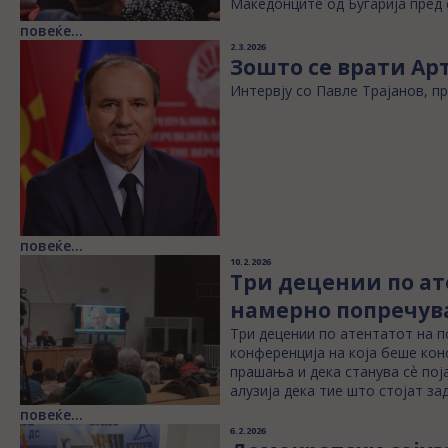
Македонците од Бугарија пред 
повеќе...
2.3.2026
Зошто се врати Ар
Интервју со Павле Трајанов, п
повеќе...
10.2.2026
Три децении по ат
намерно попречув
Три децении по атентатот на 
конференција на која беше конс
прашања и дека станува сѐ пој
алузија дека тие што стојат зад
повеќе...
6.2.2026