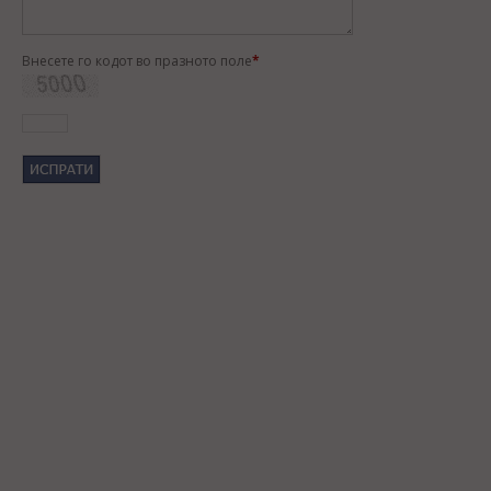
Внесете го кодот во празното поле
*