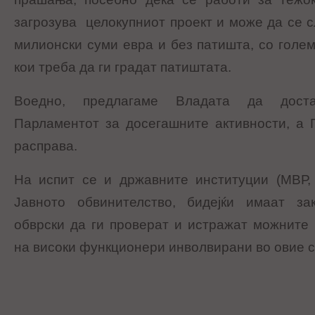
загрозува целокупниот проект и може да се с
милионски суми евра и без патишта, со голе
кои треба да ги градат патиштата.
Воедно, предлагаме Владата да дост
Парламентот за досегашните активности, а 
расправа.
На испит се и државните институции (МВР, 
Јавното обвинителство, бидејќи имаат за
обврски да ги проверат и истражат можните
на високи функционери инволвирани во овие с