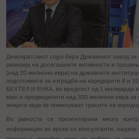
Демократскиот сојуз бара Државниот завод за 
ревизија на досегашните активности и трошењ
(над 20 милиони евра) на државните институци
подготовките за изградба на коридорите 8 и 1
БЕХТЕЛ И ЕНКА, во вредност од 1 милијарда и
како и предвидените над 300 милиони евра за 
земјата каде ќе поминуваат трасите на коридо
Во јавноста се презентирани многу контр
информации во врска со консултанти, надзор и
прашања, посебно дека се работи за тежо