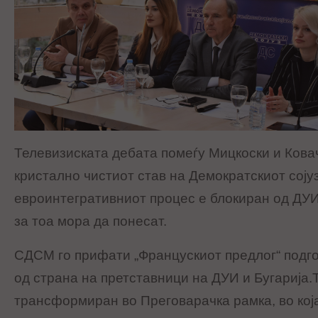
Телевизиската дебата помеѓу Мицкоски и Ковач
кристално чистиот став на Демократскиот сојуз
евроинтегративниот процес е блокиран од ДУ
за тоа мора да понесат.
СДСМ го прифати „Францускиот предлог“ подг
од страна на претставници на ДУИ и Бугарија.
трансформиран во Преговарачка рамка, во која