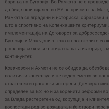
барања на Бугарија. Во Рамката не е предвиде
да биде официјален во ЕУ по приемот на Макед
Рамката се вградени и историски, образовни 
што е спротивно на Копенхашките критериуми,
имплементација на Договорот за добрососедс
Бугарија и Македонија, како и протоколите со 
решенија со кои се негира нашата историја, ја
континуитет.
Ковачевски и Ахмети не се обидоа да обезбеда
политички консензус и не водеа сметка за на
стратешки и граѓански интереси. Демократскио
определен за ЕУ, но и за коренити реформи во 
за Влада растеретена од корупција и клиентел
воспостави ред во државата и ќе отвори персп