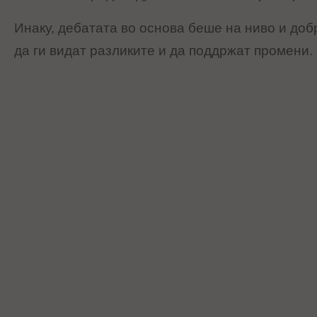
Инаку, дебатата во основа беше на ниво и доб
да ги видат разликите и да поддржат промени.