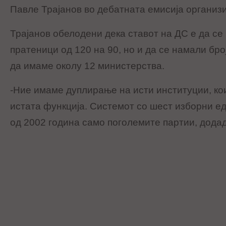
Павле Трајанов во дебатната емисија организ
Трајанов обелодени дека ставот на ДС е да се
пратеници од 120 на 90, но и да се намали бро
да имаме околу 12 министерства.
-Ние имаме дуплирање на исти институции, кои
истата функција. Системот со шест изборни е
од 2002 година само поголемите партии, додад