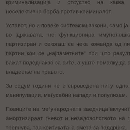
криминализација и отсуство на каква
неселективна борба против криминалот.
Уставот, но и повеќе системски закони, само ја
во државата, не функционира имунолошк
партизиран и секогаш се чека команда од л
партии кои се „најпаметните“ при што резул
важат подеднакво за сите, а уште помалку да 
владеење на правото.
За седум години не е спроведена ниту една
манипулации, меѓусебни напади и популизам.
Повиците на меѓународната заедница вклучит
амортизираат гневот и незадоволството на г
трепнува, таа критиката ја смета за поддршка.