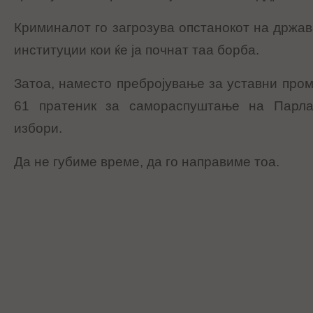
Криминалот го загрозува опстанокот на држав
институции кои ќе ја почнат таа борба.
Затоа, наместо пребројување за уставни пром
61 пратеник за самораспуштање на Парла
избори.
Да не губиме време, да го направиме тоа.