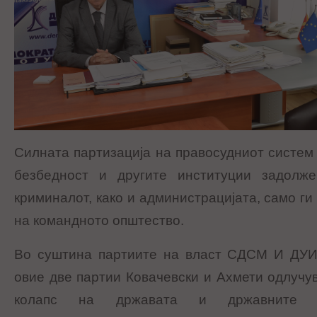
Силната партизација на правосудниот систем 
безбедност и другите институции задол
криминалот, како и администрацијата, само г
на командното општество.
Во суштина партиите на власт СДСМ И ДУИ
овие две партии Ковачевски и Ахмети одлучув
колапс на државата и државните ин