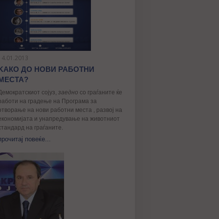
14.01.2013
KАКО ДО НОВИ РАБОТНИ
МЕСТА?
Демократскиот сојуз,
заедно
со граѓаните ќе
работи на градење на Програма за
отворање на нови работни места , развој на
економијата и унапредување на животниот
стандард на граѓаните.
прочитај повеќе...