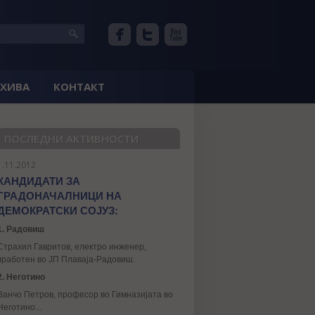
РХИВА
КОНТАКТ
ПОСЛЕДНИ АКТИВНОСТИ
1.11.2012
КАНДИДАТИ ЗА
ГРАДОНАЧАЛНИЦИ НА
ДЕМОКРАТСКИ СОЈУЗ:
1. Радовиш
Страхил Гавритов, електро инженер,
вработен во ЈП Плаваја-Радовиш.
2. Неготино
Ванчо Петров, професор во Гимназијата во
Неготино...