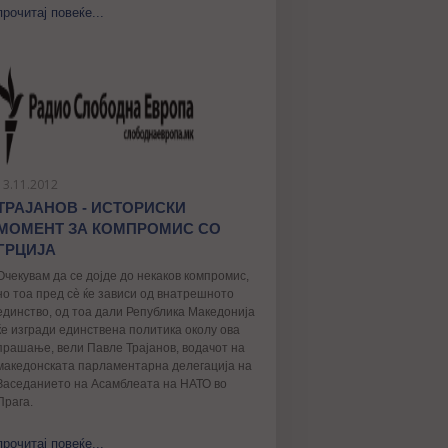
прочитај повеќе...
13.11.2012
ТРАЈАНОВ - ИСТОРИСКИ
МОМЕНТ ЗА КОМПРОМИС СО
ГРЦИЈА
Очекувам да се дојде до некаков компромис,
но тоа пред сè ќе зависи од внатрешното
единство, од тоа дали Република Македонија
ќе изгради единствена политика околу ова
прашање, вели Павле Трајанов, водачот на
македонската парламентарна делегација на
Заседанието на Асамблеата на НАТО во
Прага.
прочитај повеќе...