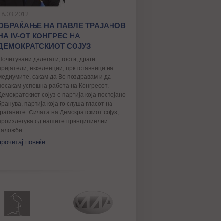
18.03.2012
ОБРАЌАЊЕ НА ПАВЛЕ ТРАЈАНОВ
НА IV-ОТ КОНГРЕС НА
ДЕМОКРАТСКИОТ СОЈУЗ
Почитувани делегати, гости, драги
пријатели, екселенции, претставници на
медиумите, сакам да Ве поздравам и да
посакам успешна работа на Конгресот.
Демократскиот сојуз е партија која постојано
бранува, партија која го слуша гласот на
граѓаните. Силата на Демократскиот сојуз,
произлегува од нашите принципиелни
заложби...
прочитај повеќе...