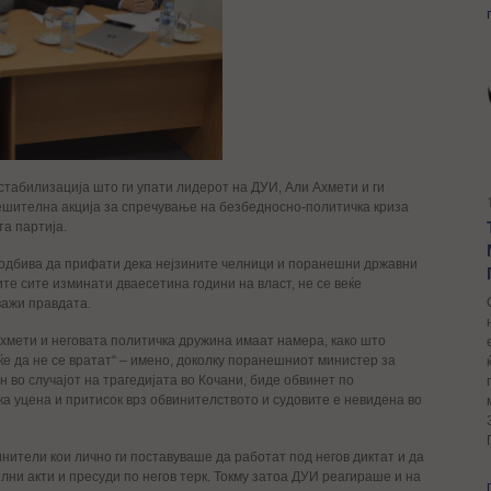
естабилизација што ги упати лидерот на ДУИ, Али Ахмети и ги
ешителна акција за спречување на безбедносно-политичка криза
та партија.
о одбива да прифати дека нејзините челници и поранешни државни
те сите изминати дваесетина години на власт, не се веќе
важи правдата.
хмети и неговата политичка дружина имаат намера, како што
еќе да не се вратат“ – имено, доколку поранешниот министер за
н во случајот на трагедијата во Кочани, биде обвинет по
а уцена и притисок врз обвинителството и судовите е невидена во
нители кои лично ги поставуваше да работат под негов диктат и да
ни акти и пресуди по негов терк. Токму затоа ДУИ реагираше и на