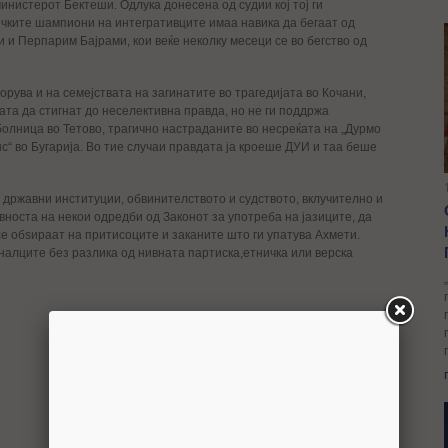
инистерот Бектеши. Одлука донесена од судии кој тој ги
чките шампиони на интегративците имаа навика да бегаат од
и и Перпарим Бајрами, кои веќе неколку месеци се во бегство од
рува и на семејствата на загинатите во трагедијата во Кочани,
ката да стигнат до неселективна правда, но не ги поддржа
болница во Тетово, трагично настраданите во несреќата на „Дурмо
нс“ во Бугарија. Во тие случаи правдата ја кроеше ДУИ и таа беше
е државни институции, обвинителството и судството, вклучително и
авноста на некои одредби од Законот за употреба на јазиците, да
се обѕираат на притисоците и заканите што ги упатува Ахмети.
налците без разлика од нивната партиска,етничка или верска