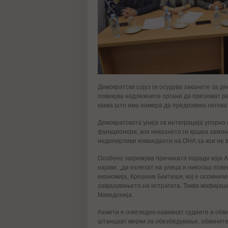
Демократски сојуз ги осудува заканите за д
повикува надлежните органи да преземат р
каква што има намера да предизвика негова
Демократската унија за интеграција упорн
функционери, кои неказнето ги кршеа закони
недопирливи команданти на ОНА за кои не 
Особено загрижува причината поради која А
најави, „да излезат на улица и никогаш пов
економија, Крешник Бектеши, кој е осомниче
завршувањето на истрагата. Таква мафијашк
Македонија.
Ахмети е очигледно навикнат судиите и обви
штанцаат мерки за обезбедување, обвинител