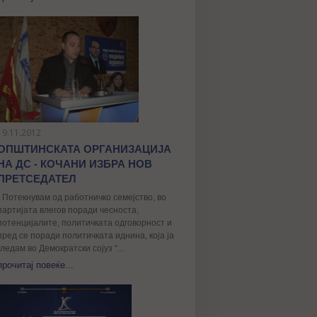
19.11.2012
ОПШТИНСКАТА ОРГАНИЗАЦИЈА
НА ДС - КОЧАНИ ИЗБРА НОВ
ПРЕТСЕДАТЕЛ
„ Потекнувам од работничко семејство, во
партијата влегов поради чесноста,
потенцијалите, политичката одговорност и
пред се поради политичката иднина, којa ја
гледам во Демократски сојуз “...
прочитај повеќе...