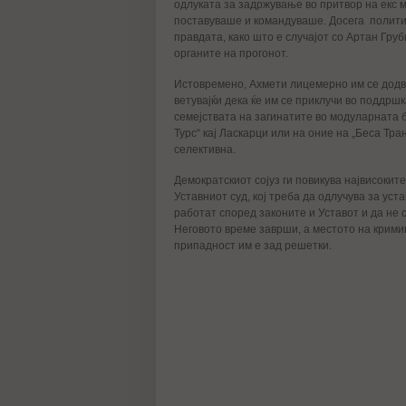
одлуката за задржување во притвор на екс м
поставуваше и командуваше. Досега полити
правдата, како што е случајот со Артан Груб
органите на прогонот.
Истовремено, Ахмети лицемерно им се додво
ветувајќи дека ќе им се приклучи во поддрш
семејствата на загинатите во модуларната 
Турс“ кај Ласкарци или на оние на „Беса Тра
селективна.
Демократскиот сојуз ги повикува највисокит
Уставниот суд, кој треба да одлучува за уст
работат според законите и Уставот и да не 
Неговото време заврши, а местото на крими
припадност им е зад решетки.