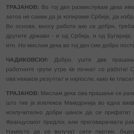
ТРАЈАНОВ
:
Во тој дел размислувам дека им
затоа не сакам да ја копираме Србија, да избр
Во основа, многу работи ако се добри, треб
другите држави - и од Србија, и од Бугарија,
итн. Но мислам дека во тој дел сме добро пост
ЧАДИКОВСКИ
:
Добро, уште две прашањ
работните групи утре ќе почнат со работа! 
ова некаков резултат и најпосле, како ќе гласа
ТРАЈАНОВ
:
Мислам дека ова прашање се разв
што тие ја вовлекоа Македонија во една вакв
исклучително добри шанси да се прифатат 
Францускиот предлог, или преговарачката ра
Наместо да се вклучат сите партии, биде