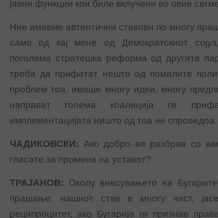
јавни функции кои биле вклучени во овие сегм
Ние имавме автентични ставови по многу пра
само од кај мене од Демократскиот сојуз
поголема стратешка реформа од другите пар
треба да прифатат нешто од помалите поли
проблем тоа, имаше многу идеи, многу предло
направат голема коалиција ги приф
имплементацијата ништо од тоа не спроведоа.
ЧАДИКОВСКИ
:
Ако добро ве разбрав со ва
гласате за промена на уставот?
ТРАЈАНОВ
:
Околу внесувањето на Бугарите,
прашање, нашиот став е многу чист, јас
реципроцитет, ако Бугарија ги признае пра