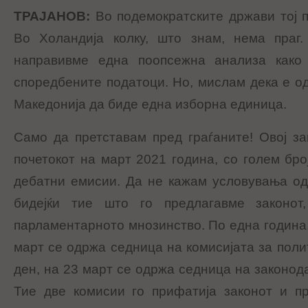
ТРАЈАНОВ
:
Во подемократските држави тој п
Во Холандија колку, што знам, нема праг
направивме една поопсежна анализа како 
споредбените податоци. Но, мислам дека е од
Македонија да биде една изборна единица.
Само да претставам пред граѓаните! Овој з
почетокот на март 2021 година, со голем бро
дебатни емисии. Да не кажам условувања од
бидејќи тие што го предлагавме законот
парламентарното мнозинство. По една година,
март се одржа седница на комисијата за поли
ден, на 23 март се одржа седница на законод
Тие две комисии го прифатија законот и п