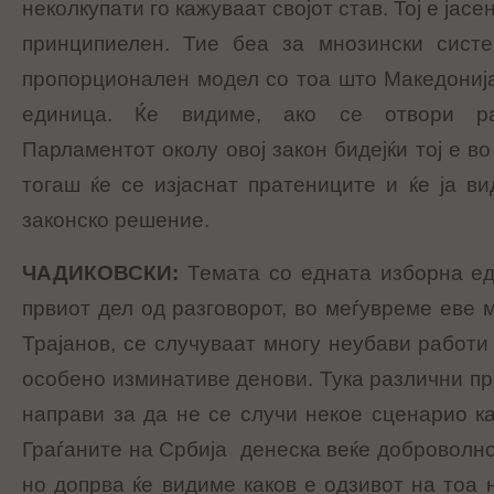
неколкупати го кажуваат својот став. Тој е јасе
принципиелен. Тие беа за мнозински систе
пропорционален модел со тоа што Македониј
единица. Ќе видиме, ако се отвори р
Парламентот околу овој закон бидејќи тој е в
тогаш ќе се изјаснат пратениците и ќе ја в
законско решение.
ЧАДИКОВСКИ
:
Темата со едната изборна ед
првиот дел од разговорот, во меѓувреме еве 
Трајанов, се случуваат многу неубави работи
особено изминативе денови. Тука различни пр
направи за да не се случи некое сценарио ка
Граѓаните на Србија денеска веќе доброволно
но допрва ќе видиме каков е одзивот на тоа 