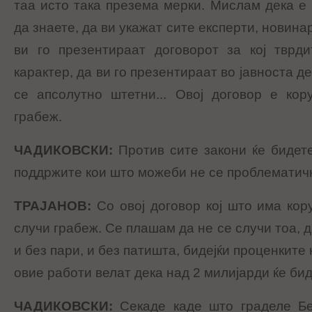
таа исто така презема мерки. Мислам дека е
да знаете, да ви укажат сите експерти, новина
ви го презентираат договорот за кој тврд
карактер, да ви го презентираат во јавноста д
се апсолутно штетни... Овој договор е кор
грабеж.
ЧАДИКОВСКИ
:
Против сите закони ќе бидет
поддржите кои што можеби не се проблематич
ТРАЈАНОВ
:
Со овој договор кој што има кор
случи грабеж. Се плашам да не се случи тоа, 
и без пари, и без патишта, бидејќи проценките
овие работи велат дека над 2 милијарди ќе би
ЧАДИКОВСКИ
:
Секаде каде што граделе Б