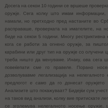
Досега на секои 10 години се вршеше проверк
оружје. Сега колку што имам информации, 
намали, но претходно пред настаните во Срб
расправаше, проверката на имателите, на н
биде на секои 5 години. Многу рестриктивна 
кога се работи за огнено оружје, за пишто
карабини или друг тип на оружје со олучени ц
треба ништо да менуваме. Инаку, ова сега ш
повеќепати сме го правеле. Порано нос
дозволувавме легализација на нелегалното 
предлогот е само да го донесат оружјето 
Анализите што покажуваат? Бидејќи сум учест
на таков вид анализи, колку вие притискате ле
се зголемува нелегалното носење оружје, 