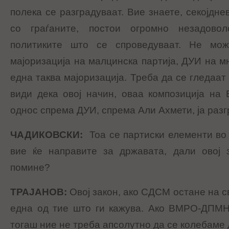
полека се разградуваат. Вие знаете, секојдне
со граѓаните, постои огромно незадово
политиките што се спроведуваат. Не мо
мајоризација на малцинска партија, ДУИ на м
една таква мајоризација. Треба да се гледаат
види дека овој начин, оваа композиција на 
однос спрема ДУИ, спрема Али Ахмети, ја раз
ЧАДИКОВСКИ
:
Тоа се партиски елементи во
вие ќе направите за државата, дали овој
помине?
ТРАЈАНОВ
:
Овој закон, ако СДСМ остане на 
една од тие што ги кажува. Ако ВМРО-ДПМНЕ
тогаш ние не треба апсолутно да се колебаме 