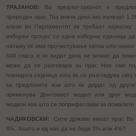
ТРАЈАНОВ
:
Во предлог-законот е предл
природен праг. Тоа значи дека ако излезат 1.2
влезе во Парламентот ќе требаат најмалку 
изборен процес со една изборна единица да 
натаму ќе има прочистување затоа што некои 
500 гласа и ќе видат дека не можат да поми
може да се разговара за праг. Ние сме по
пленарна седница кога ќе се разгледува овој 
за предлозите кои што ќе дојдат од други
применува Донтовиот модел или друг моде
модели кои што се поприфатливи за помалите 
ЧАДИКОВСКИ
:
Сите држави имаат праг. Во 
4%. Зошто и кај нас да не биде 3% или 4%?