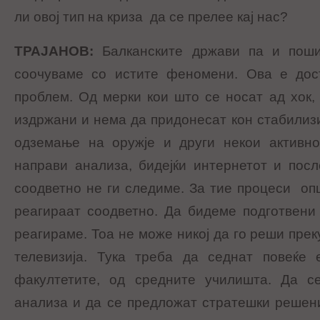
ли овој тип на криза да се прелее кај нас?
ТРАЈАНОВ
:
Балканските држави па и поши
соочуваме со истите феномени. Ова е дос
проблем. Од мерки кои што се носат ад хок,
издржани и нема да придонесат кон стабилизи
одземање на оружје и други некои активно
направи анализа, бидејќи интернетот и пос
соодветно не ги следиме. За тие процеси оп
реагираат соодветно. Да бидеме подготвени 
реагираме. Тоа не може никој да го реши преку
телевизија. Тука треба да седнат повеќе
факултетите, од средните училишта. Да с
анализа и да се предложат стратешки решениј