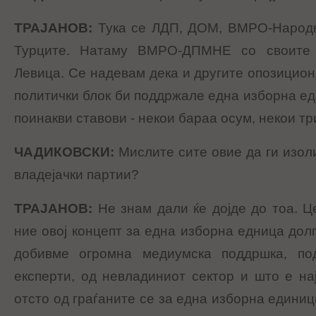
ТРАЈАНОВ
:
Тука се
ЛДП,
ДОМ, ВМРО-Народна
Турците. Натаму ВМРО-ДПМНЕ со своите 
Левица. Се надевам дека и другите опозицион
политички блок би поддржале една изборна е
поинакви ставови - некои бараа осум, некои тр
ЧАДИКОВСКИ
:
Мислите сите овие да ги изо
владејачки партии?
ТРАЈАНОВ
:
Не знам дали ќе дојде до тоа. Ц
ние овој концепт за една изборна едница дол
добивме огромна медиумска поддршка, по
експерти, од невладиниот сектор и што е на
отсто од граѓаните се за една изборна единиц