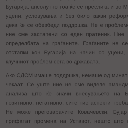
Бугарија, апсолутно тоа ќе се преслика и во М
уцени, условувања и без било какви рефор
дека ќе се обезбеди поддршка. Не е проблемо
ние сме застапени со еден пратеник. Ние
определбата на граѓаните. Граѓаните не с
отстапки кон Бугарија на начин со уцени,
клучниот проблем сега во државата.
Ако СДСМ имаше поддршка, немаше од минатиот
чекаат. Се уште ние не сме виделе амандм
анализа што ќе значи внесувањето на Б
позитивно, негативно, сите тие аспекти треб
Не може преговарачите Ковачевски, Буја
прифатат промена на Уставот, нешто што 