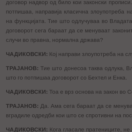
договор надвор од било кои законски прописи. 
потпишаа, направија класична злоупотреба н
на функцијата. Тие што одлучуваа во Владата
договорот сега бараат да се менуваат закони
случи во правна, нормална држава?
ЧАДИКОВСКИ
:
Кој направи злоупотреба на с
ТРАЈАНОВ
:
Тие што донесоа таква одлука, В
што го потпишаа договорот со Бехтел и Енка.
ЧАДИКОВСКИ
:
Тоа е врз основа на закон во 
ТРАЈАНОВ
:
Да. Ама сега бараат да се менува
вградиле одредби кои што се спротивни на пос
ЧАДИКОВСКИ
:
Кога гласале пратениците, не