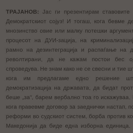
ТРАЈАНОВ
:
Јас ги презентирам ставовите
Демократскиот сојуз! И тогаш, кога бевме 
мнозинство овие или малку потешки аргумент
процесот на ДУИ-зација, на криминализаци
рамно на дезинтеграција и распаѓање на д
револтирани, да не кажам постои бес о
спроведува. Не знам како не се свесни и тие шт
кога им предлагаме едно решение ш
демократизација на државата, да бидат про
беше „за“, барем вербално тоа го искажуваа.
кога правевме договор за заеднички настап, п
реформи во судскиот систем, борба против ко
Македонија да биде една изборна единица. 