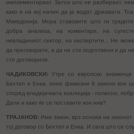
имплементираат. Затоа што не разбираат, нем
како и на кој начин да ја водат државата. То
Македонија. Мора ставовите што ги градите
добра анализа, на коментари, на сугест
невладиниот сектор, на експертите... Не мож
да преговарате, а да не сте подготвени и да н
сте договориле.
ЧАДИКОВСКИ
:
Утре со европско знаменце 
Бехтел и Енка, оние фамозни 8 закони кои ш
според владејачката коалиција - полесно, поб
Дали и како ќе се поставите кон нив?
ТРАЈАНОВ
:
Има закон, врз основа на законот
тој договор со Бехтел и Енка. И сега што се с