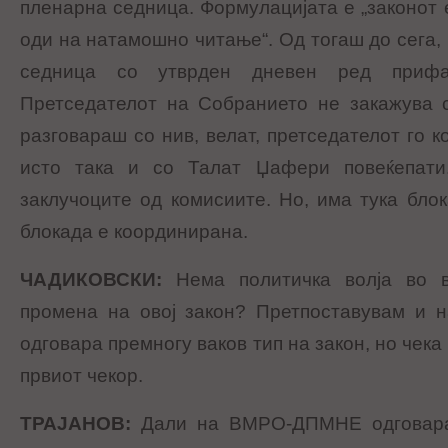
пленарна седница. Формулацијата е „законот 
оди на натамошно читање“. Од тогаш до сега,
седница со утврден дневен ред прифа
Претседателот на Собранието не закажува 
разговараш со нив, велат, претседателот го к
исто така и со Талат Џафери повеќепати
заклучоците од комисиите. Но, има тука бло
блокада е координирана.
ЧАДИКОВСКИ
:
Нема политичка волја во в
промена на овој закон? Претпоставувам и
одговара премногу ваков тип на закон, но чека
првиот чекор.
ТРАЈАНОВ
:
Дали на ВМРО-ДПМНЕ одговара 