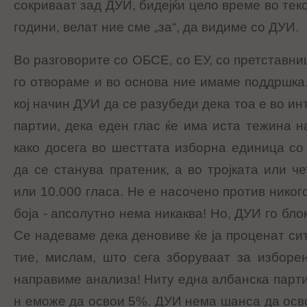
сокриваат зад ДУИ, бидејќи цело време во тек
години, велат ние сме „за“, да видиме со ДУИ.
Во разговорите со ОБСЕ, со ЕУ, со претставн
го отвораме и во основа ние имаме поддршка.
кој начин ДУИ да се разубеди дека тоа е во ин
партии, дека еден глас ќе има иста тежина н
како досега во шесттата изборна единица со
да се станува пратеник, а во тројката или ч
или 10.000 гласа. Не е насочено против никого
боја - апсолутно нема никаква! Но, ДУИ го бло
Се надеваме дека деновиве ќе ја проценат си
тие, мислам, што сега зборуваат за изборе
направиме анализа! Ниту една албанска партиј
н еможе да освои 5%. ДУИ нема шанса да осво