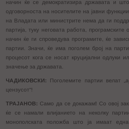
начин ќе се демократизира државата и што 
одговорноста на носителите на јавни функции
на Владата или министрите нема да ги подд
партија, туку неговата работа, програмските о
начин ќе ги спроведува програмите, ќе завис
партии. Значи, ќе има поголем број на парт
процесот кога се носат круцијални одлуки и
значење за државата.
ЧАДИКОВСКИ
:
Поголемите партии велат „а
цензусот“!
ТРАЈАНОВ
:
Само да се докажам
!
Со овој за
ќе се намали влијанието на неколку партии
монополската положба што ја имаат едн