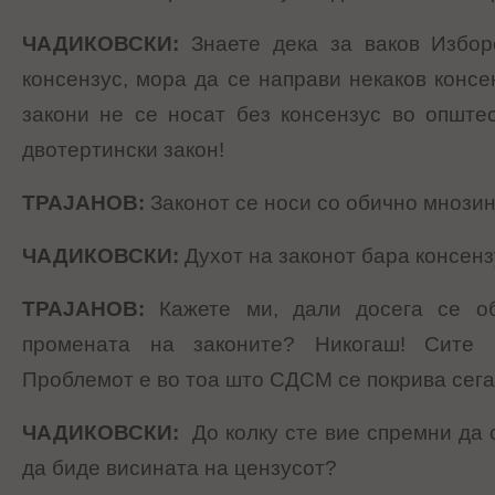
ЧАДИКОВСКИ
:
Знаете дека за ваков Избор
консензус, мора да се направи некаков консе
закони не се носат без консензус во општес
двотертински закон!
ТРАЈАНОВ
:
Законот се носи со обично мнозин
ЧАДИКОВСКИ
:
Духот на законот бара консенз
ТРАЈАНОВ
:
Кажете ми, дали досега се о
промената на законите? Никогаш! Сите 
Проблемот е во тоа што СДСМ се покрива сега
ЧАДИКОВСКИ
:
До колку сте вие спремни да 
да биде висината на цензусот?