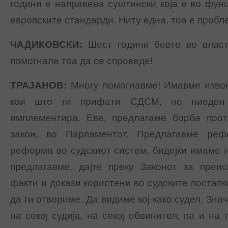
години е направена суштински која е во фун
европските стандарди. Ниту една, тоа е пробл
ЧАДИКОВСКИ
:
Шест години бевте во власт
помогнале тоа да се спроведе!
ТРАЈАНОВ
:
Многу помогнавме! Имавме изво
кои што ги прифати СДСМ, но ниеден
имплементира. Еве, предлагаме борба прот
закон, во Парламентот. Предлагавме ре
реформа во судскиот систем, бидејќи имаме 
предлагавме, дајте преку Законот за преис
факти и докази користени во судските постап
да ги отвориме. Да видиме кој како судел. Зна
на секој судија, на секој обвинител, па и на