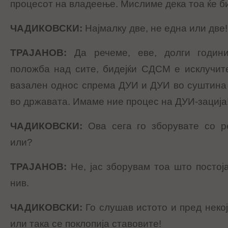
процесот на владеење. Мислиме дека тоа ќе б
ЧАДИКОВСКИ
:
Најмалку две, не една или две!
ТРАЈАНОВ
:
Да речеме, еве, долги годин
положба над сите, бидејќи СДСМ е исклучит
вазален однос спрема ДУИ и ДУИ во суштина 
во државата. Имаме ние процес на ДУИ-зација
ЧАДИКОВСКИ
:
Ова сега го зборувате со р
или?
ТРАЈАНОВ
:
Не, јас зборувам
тоа што постој
нив.
ЧАДИКОВСКИ
:
Го слушав истото и пред неко
или така се поклопија ставовите!