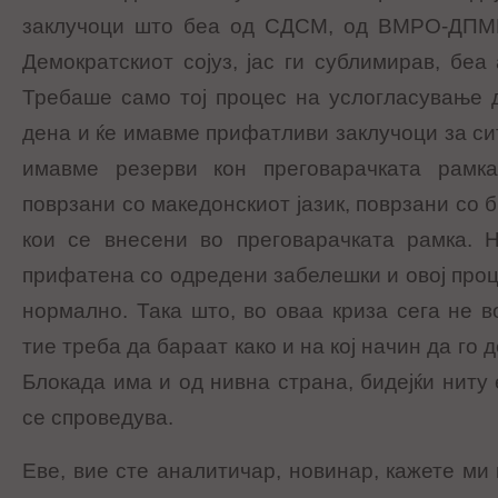
заклучоци што беа од СДСМ, од ВМРО-ДПМН
Демократскиот сојуз, јас ги сублимирав, беа
Требаше само тој процес на услогласување 
дена и ќе имавме прифатливи заклучоци за си
имавме резерви кон преговарачката рамк
поврзани со македонскиот јазик, поврзани со
кои се внесени во преговарачката рамка. 
прифатена со одредени забелешки и овој проц
нормално. Така што, во оваа криза сега не
тие треба да бараат како и на кој начин да го 
Блокада има и од нивна страна, бидејќи ниту
се спроведува.
Еве, вие сте аналитичар, новинар, кажете ми