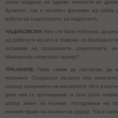
значи градење на здрави личности во држав
булингот, тоа е посебен феномен кој треба 
работа на социолозите, на педагозите.
ЧАДИКОВСКИ
:
Вие сте биле поблизок, да реч
од работата кој што е поврзан со безбедноста,
оставиме на психолозите, социолозите, ин
Македонија нелегално оружје?
ТРАЈАНОВ
:
Прво сакам да нагласам, да и
количини. Соодносот легално или нелегалн
според проценките на експертите. Што е клучн
дека ние се критикуваме, а сега уште повеќе
добар закон за носење, поседување на ор
немаме право на носење на оружје. Тоа е само 