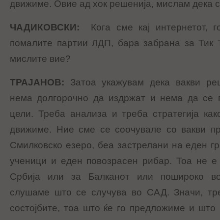
движиме. Овие ад хок решенија, мислам дека с
ЧАДИКОВСКИ
:
Кога сме кај интернетот, 
помалите партии ЛДП, бара забрана за Тик 
мислите вие?
ТРАЈАНОВ
:
Затоа укажувам дека вакви реш
нема долгорочно да издржат и нема да се п
цели. Треба анализа и треба стратегија как
движиме. Ние сме се соочувале со вакви пр
Смилковско езеро, беа застрелани на еден г
ученици и еден повозрасен рибар. Тоа не е
Србија или за Балканот или пошироко во
слушаме што се случува во САД. Значи, тр
состојбите, тоа што ќе го предложиме и што