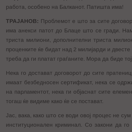
работа, особено на Балканот. Патишта има!
ТРАЈАНОВ
:
Проблемот е што за сите договор
има анекси патот до Блаце што се гради. На
триста милиони, дополнителни триста милион
проценките ќе бидат над 2 милијарди и двесте
треба да ги платат граѓаните. Мора да биде то
Нека го достават договорот до сите пратениц
имаат безбедносен сертификат, нека се одрж
на парламентот, нека ги објаснат сите елеме
тогаш ќе видиме како ќе се постават.
Јас, вака, како што се води овој процес не су
институционален криминал. Со закони да го 