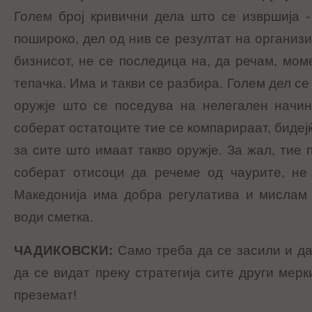
Голем број кривични дела што се извршија -
пошироко, дел од нив се резултат на организ
бизнисот, не се последица на, да речам, мом
тепачка. Има и такви се разбира. Голем дел с
оружје што се поседува на нелегален начин
соберат остатоците тие се компарираат, бидеј
за сите што имаат такво оружје. За жал, тие 
соберат отисоци да речеме од чаурите, не 
Македонија има добра регулатива и мислам 
води сметка.
ЧАДИКОВСКИ
:
Само треба да се засили и да
да се видат преку стратегија сите други мер
преземат!