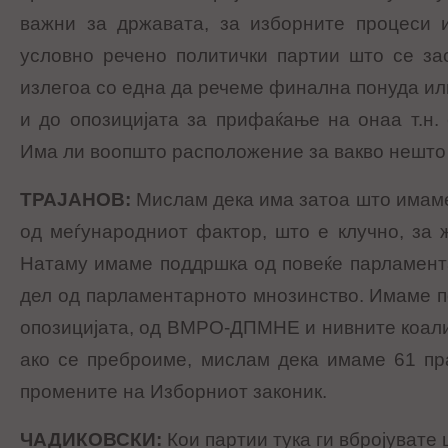
важни за државата, за изборните процеси и
условно речено политички партии што се за
излегоа со една да речеме финална понуда ил
и до опозицијата за прифаќање на онаа т.н.
Има ли воопшто расположение за вакво нешто 
ТРАЈАНОВ
:
Мислам дека има затоа што имам
од меѓународниот фактор, што е клучно, за 
Натаму имаме поддршка од повеќе парламент
дел од парламентарното мнозинство. Имаме 
опозицијата, од ВМРО-ДПМНЕ и нивните коали
ако се преброиме, мислам дека имаме 61 пр
промените на Изборниот законик.
ЧАДИКОВСКИ
:
Кои партии тука ги вбројувате 