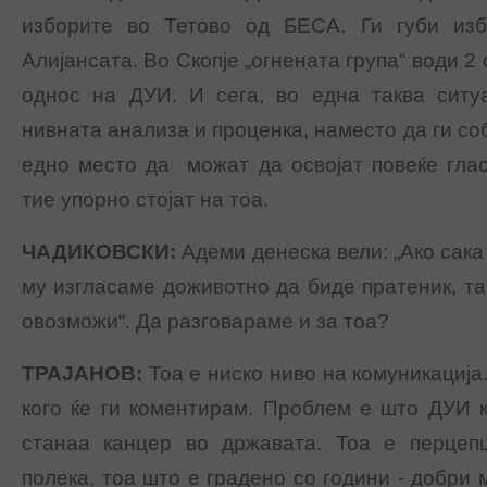
изборите во Тетово од БЕСА. Ги губи изб
Алијансата. Во Скопје „огнената група“ води 2
однос на ДУИ. И сега, во една таква ситуа
нивната анализа и проценка, наместо да ги со
едно место да можат да освојат повеќе глас
тие упорно стојат на тоа.
ЧАДИКОВСКИ
:
Адеми денеска вели: „Aко сака
му изгласаме доживотно да биде пратеник, так
овозможи“. Да разговараме и за тоа?
ТРАЈАНОВ
:
Тоа е ниско ниво на комуникација
кого ќе ги коментирам. Проблем е што ДУИ ка
станаа канцер во државата. Тоа е перцепц
полека, тоа што е градено со години - добри 