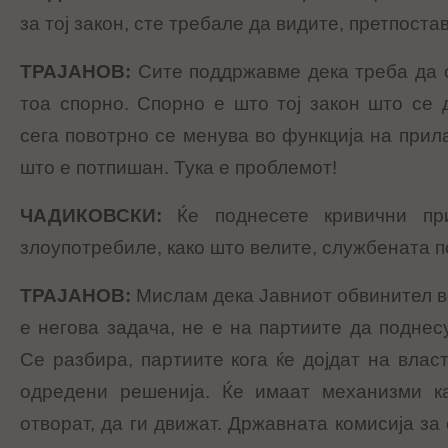
за тој закон, сте требале да видите, претпост
ТРАЈАНОВ
:
Сите поддржавме дека треба да с
тоа спорно. Спорно е што тој закон што се 
сега повотрно се менува во функција на прил
што е потпишан. Тука е проблемот!
ЧАДИКОВСКИ
:
Ќе поднесете кривични пр
злоупотребиле, како што велите, службената 
ТРАЈАНОВ
:
Мислам дека Јавниот обвинител ве
е негова задача, не е на партиите да поднес
Се разбира, партиите кога ќе дојдат на влас
одредени решенија. Ќе имаат механизми к
отворат, да ги движат. Државната комисија за