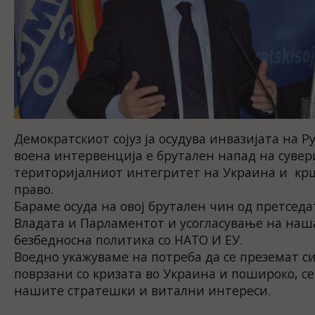
Демократскиот сојуз ја осудува инвазијата на Р
воена интервенција е брутален напад на суве
територијалниот интегритет на Украина и кр
право.
Бараме осуда на овој брутален чин од претседа
Владата и Парламентот и усогласување на на
безбедносна политика со НАТО И ЕУ.
Воедно укажуваме на потреба да се преземат 
поврзани со кризата во Украина и пошироко, се
нашите стратешки и витални интереси.