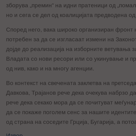
зборува „премин“ на идни пратеници од „помал
но и сега се дел од коалицијата предводена о
Според него, вака широко организиран фрон
потребен за да се изгласаат измени на Законот
дојде до реализација на изборните ветувања з
Владата со нови ресори или со укинување и п
од нив, како и на многу агенции.
Во контекст на свечената заклетва на претсед
Давкова, Трајанов рече дека очекува набрзо да
рече дека секако мора да се почитуват меѓуна
да се покаже поголем сенс за нашите идентит
од страна на соседите Грција, Бугарија, а пото
Извор