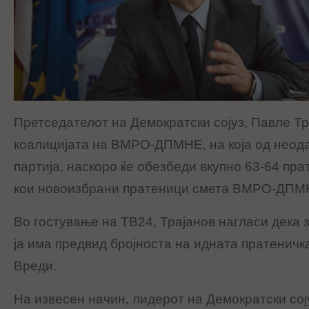
Претседателот на Демократски сојуз, Павле Тр
коалицијата на ВМРО-ДПМНЕ, на која од неода
партија, наскоро ќе обезбеди вкупно 63-64 пра
кои новоизбрани пратеници смета ВМРО-ДПМ
Во гостување на ТВ24, Трајанов нагласи дека з
ја има предвид бројноста на идната пратеничк
Вреди.
На извесен начин, лидерот на Демократски сој