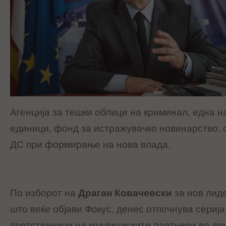
Агенција за тешки облици на криминал, една 
единици, фонд за истражувачко новинарство, 
ДС при формирање на нова влада.
По изборот на
Драган Ковачевски
за нов лиде
што веќе објави Фокус, денес отпочнува сериј
претставници на коалициските партнери во д