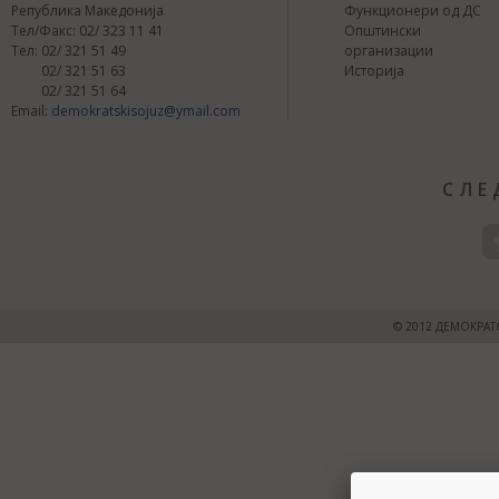
Република Македонија
Функционери од ДС
Тел/Факс: 02/ 323 11 41
Општински
Тел: 02/ 321 51 49
организации
02/ 321 51 63
Историја
02/ 321 51 64
Email:
demokratskisojuz@ymail.com
СЛЕ
© 2012 ДЕМОКРАТ