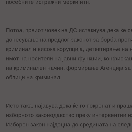
посебните истражни мерки итн.
Потоа, првиот човек на ДС истакнува дека ќе с
донесување на предлог-законот за борба прот
криминал и висока корупција, детектирање на 
имот на носители на јавни функции, конфискац
на криминален начин, формирање Агенција за
облици на криминал.
Исто така, најавува дека ќе го покренат и пр
изборното законодавство преку интервентни и
Изборен закон најдоцна до средината на следн