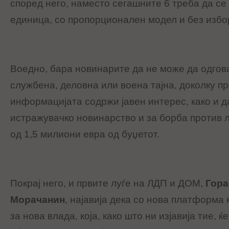
според него, наместо сегашните 6 треба да се
единица, со пропорционален модел и без избор
Воедно, бара новинарите да не може да одгов
службена, деловна или воена тајна, доколку п
информацијата содржи јавен интерес, како и 
истражувачко новинарство и за борба против 
од 1,5 милиони евра од буџетот.
Покрај него, и првите луѓе на ЛДП и ДОМ,
Гор
Морачанин
, најавија дека со нова платформа 
за нова влада, која, како што ни изјавија тие, ќ