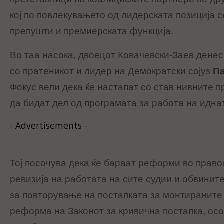
кој по повлекувањето од лидерската позиција с
препушти и премиерската функција.
Во таа насока, двоецот Ковачевски-Заев денес
со пратеникот и лидер на Демократски сојуз
Па
Фокус вели дека ќе настапат со став нивните 
да бидат дел од програмата за работа на идна
- Advertisements -
Тој посочува дека ќе бараат реформи во право
ревизија на работата на сите судии и обвинит
за повторување на постапката за монтираните
реформа на Законот за кривична постапка, осо