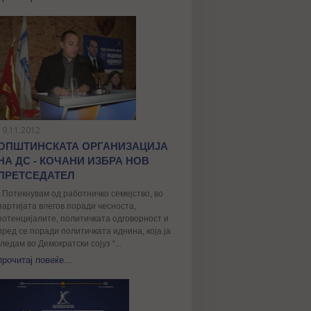
19.11.2012
ОПШТИНСКАТА ОРГАНИЗАЦИЈА
НА ДС - КОЧАНИ ИЗБРА НОВ
ПРЕТСЕДАТЕЛ
„ Потекнувам од работничко семејство, во
партијата влегов поради чесноста,
потенцијалите, политичката одговорност и
пред се поради политичката иднина, којa ја
гледам во Демократски сојуз “...
прочитај повеќе...