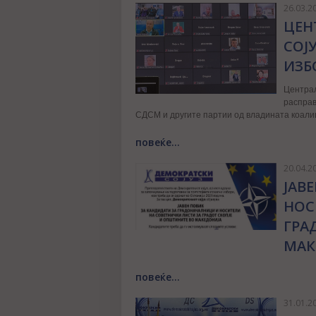
26.03.2
ЦЕН
СОЈ
ИЗБ
Центра
распра
СДСМ и другите партии од владината коалиц
повеќе...
20.04.2
ЈАВ
НОС
ГРА
МАК
повеќе...
31.01.2