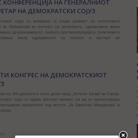
С КОНФЕРЕНЦИЈА НА ГЕНЕРАЛНИОТ
РЕТАР НА ДЕМОКРАТСКИ СОЈУЗ
атскиот сојуз со внимание го следи развојот на политичките
би во Македонија во контекст на актуелната здравствена криза
икана од коронавирусот, борбата против корупцијата, политичките
ласувања околу одржувањето на пописот и застојот во
ТИ КОНГРЕС НА ДЕМОКРАТСКИОТ
УЗ
тво на 350 делегати и гости денес пред „Хотелот Белви“ во Скопје,
тскиот сојуз го одржа Шестиот конгрес, на кој ги презентираше
 програмски приоритети под мотото „За Европска Македонија“ и
избори.
020