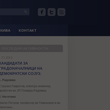
РХИВА
КОНТАКТ
ПОСЛЕДНИ АКТИВНОСТИ
1.11.2012
КАНДИДАТИ ЗА
ГРАДОНАЧАЛНИЦИ НА
ДЕМОКРАТСКИ СОЈУЗ:
1. Радовиш
Страхил Гавритов, електро инженер,
вработен во ЈП Плаваја-Радовиш.
2. Неготино
Ванчо Петров, професор во Гимназијата во
Неготино...