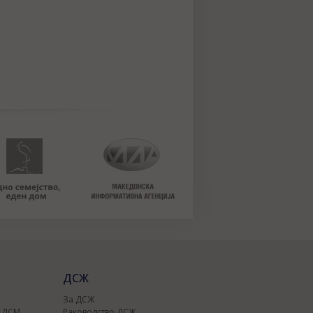
ДСЖ
За ДСЖ
о ДСМ
Раководство ДСЖ