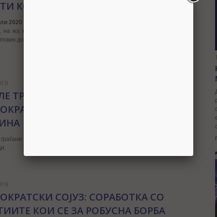
ТИ КОНГРЕС НА ДЕМОКРАТСКИ СОЈУЗ
ули 2020 година (сабота)
, Демократскиот сојуз ќе го одржи шестиот
, на кој ќе се расправа за актуелните политички состојби, а ќе се
 повик до граѓаните за претстојните парламентарни избори.
019
ЛЕ ТРАЈАНОВ, ПРЕТСЕДАТЕЛ НА
ОКРАТСКИ СОЈУЗ: СРЕЌНА НОВА
ИНА
 граѓани на Македонија им ја честитам Новата Година и Божиќните
и.
019
ОКРАТСКИ СОЈУЗ: СОРАБОТКА СО
ТИИТЕ КОИ СЕ ЗА РОБУСНА БОРБА