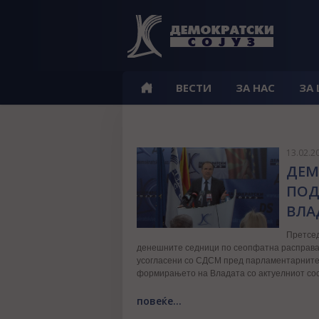
ВЕСТИ
ЗА НАС
ЗА
13.02.2
ДЕМ
ПОД
ВЛА
Претсед
денешните седници по сеопфатна расправа 
усогласени со СДСМ пред парламентарните и
формирањето на Владата со актуелниот сос
повеќе...