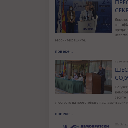
ПРЕ
СЕК
Демокр
состој
предизв
несог
евроинтеграциите.
повеќе...
11.07.2020
ШЕС
СОЈ
Со учес
Демокра
своите
учеството на претстојните парламентарни 
повеќе...
06.07.2