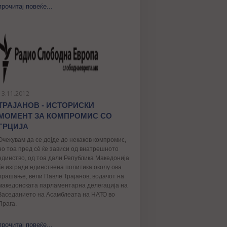
прочитај повеќе...
13.11.2012
ТРАЈАНОВ - ИСТОРИСКИ
МОМЕНТ ЗА КОМПРОМИС СО
ГРЦИЈА
Очекувам да се дојде до некаков компромис,
но тоа пред сè ќе зависи од внатрешното
единство, од тоа дали Република Македонија
ќе изгради единствена политика околу ова
прашање, вели Павле Трајанов, водачот на
македонската парламентарна делегација на
Заседанието на Асамблеата на НАТО во
Прага.
прочитај повеќе...