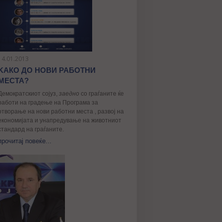
14.01.2013
KАКО ДО НОВИ РАБОТНИ
МЕСТА?
Демократскиот сојуз,
заедно
со граѓаните ќе
работи на градење на Програма за
отворање на нови работни места , развој на
економијата и унапредување на животниот
стандард на граѓаните.
прочитај повеќе...