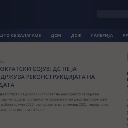
 ШТО СЕ ЗАЛАГАМЕ
ДСМ
ДСЖ
ГАЛЕРИЈА
А
023
ОКРAТСКИ СОЈУЗ: ДС НЕ ЈА
ДРЖУВА РЕКОНСТРУКЦИЈАТА НА
ДАТА
ателството и Централниот совет на Демократскиот сојуз на
заклучија дека програмските приоритети на Демократскиот сојуз
збори во јули 2020 година, како и во декември 2021 година пред
тав, не се имплементирани.