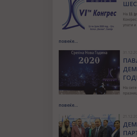
ШЕС
На
11 ј
Конгрес
упати и
повеќе...
31.12.2
ПАВ
ДЕМ
ГОД
На сите
празниц
повеќе...
21.12.2
ДЕМ
ПАР