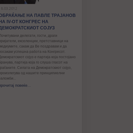
18.03.2012
ОБРАЌАЊЕ НА ПАВЛЕ ТРАЈАНОВ
НА IV-ОТ КОНГРЕС НА
ДЕМОКРАТСКИОТ СОЈУЗ
Почитувани делегати, гости, драги
пријатели, екселенции, претставници на
медиумите, сакам да Ве поздравам и да
посакам успешна работа на Конгресот.
Демократскиот сојуз е партија која постојано
бранува, партија која го слуша гласот на
граѓаните. Силата на Демократскиот сојуз,
произлегува од нашите принципиелни
заложби...
прочитај повеќе...