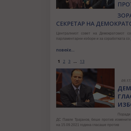
ПРО
ЗОР
СЕКРЕТАР НА ДЕМОКРАТ
Централниот совет на Демократскиот с
парламентарни избори и за соработката со 
повеќе...
1
2
3
...
13
09.17
ДЕМ
ГЛА
ИЗБ
Поради 
ДС Павле Трајанов, беше против изменит
на 15.09.2021 година гласаше против