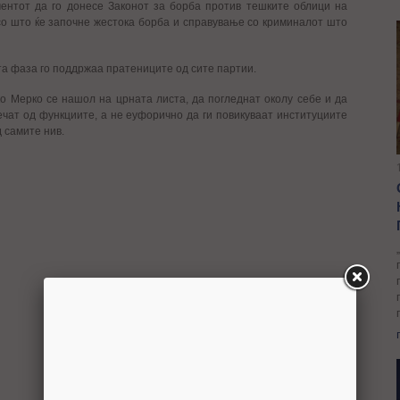
ментот да го донесе Законот за борба против тешките облици на
 со што ќе започне жестока борба и справување со криминалот што
ата фаза го поддржаа пратениците од сите партии.
ко Мерко се нашол на црната листа, да погледнат околу себе и да
ечат од функциите, а не еуфорично да ги повикуваат институциите
д самите нив.