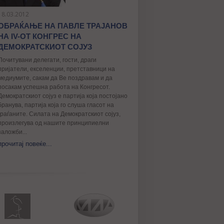
18.03.2012
ОБРАЌАЊЕ НА ПАВЛЕ ТРАЈАНОВ
НА IV-ОТ КОНГРЕС НА
ДЕМОКРАТСКИОТ СОЈУЗ
Почитувани делегати, гости, драги
пријатели, екселенции, претставници на
медиумите, сакам да Ве поздравам и да
посакам успешна работа на Конгресот.
Демократскиот сојуз е партија која постојано
бранува, партија која го слуша гласот на
граѓаните. Силата на Демократскиот сојуз,
произлегува од нашите принципиелни
заложби...
прочитај повеќе...