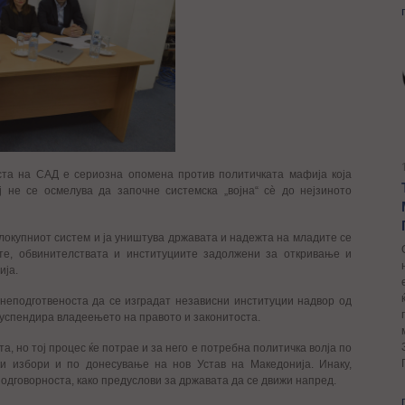
та на САД е сериозна опомена против политичката мафија која
ј не се осмелува да започне системска „војна“ сѐ до нејзиното
елокупниот систем и ја уништува државата и надежта на младите се
ите, обвинителствата и институциите задолжени за откривање и
ија.
 неподготвеноста да се изградат независни институции надвор од
 суспендира владеењето на правото и законитоста.
, но тој процес ќе потрае и за него е потребна политичка волја по
и избори и по донесување на нов Устав на Македонија. Инаку,
 одговорноста, како предуслови за државата да се движи напред.