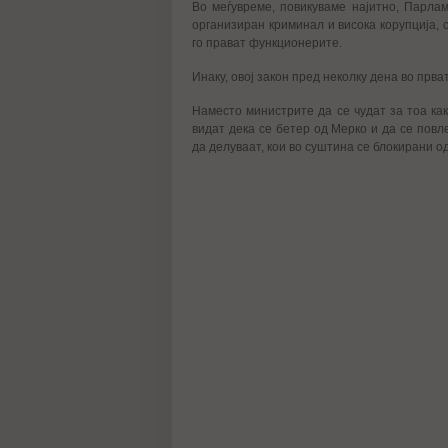
Во меѓувреме, повикуваме најитно, Парла
организиран криминал и висока корупција,
го прават функционерите.
Инаку, овој закон пред неколку дена во прв
Наместо министрите да се чудат за тоа ка
видат дека се бетер од Мерко и да се повл
да делуваат, кои во суштина се блокирани о