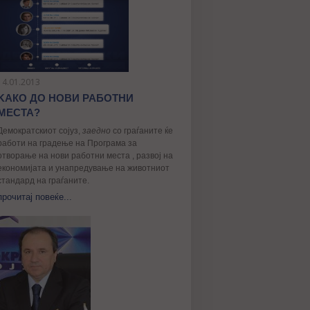
14.01.2013
KАКО ДО НОВИ РАБОТНИ
МЕСТА?
Демократскиот сојуз,
заедно
со граѓаните ќе
работи на градење на Програма за
отворање на нови работни места , развој на
економијата и унапредување на животниот
стандард на граѓаните.
прочитај повеќе...