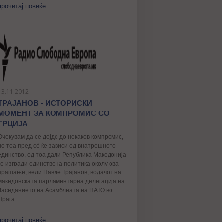
прочитај повеќе...
13.11.2012
ТРАЈАНОВ - ИСТОРИСКИ
МОМЕНТ ЗА КОМПРОМИС СО
ГРЦИЈА
Очекувам да се дојде до некаков компромис,
но тоа пред сè ќе зависи од внатрешното
единство, од тоа дали Република Македонија
ќе изгради единствена политика околу ова
прашање, вели Павле Трајанов, водачот на
македонската парламентарна делегација на
Заседанието на Асамблеата на НАТО во
Прага.
прочитај повеќе...