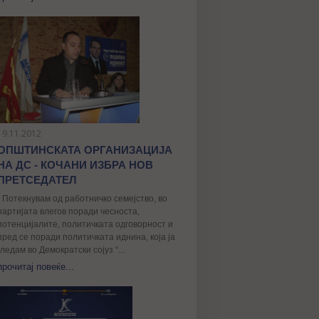
19.11.2012
ОПШТИНСКАТА ОРГАНИЗАЦИЈА
НА ДС - КОЧАНИ ИЗБРА НОВ
ПРЕТСЕДАТЕЛ
„ Потекнувам од работничко семејство, во
партијата влегов поради чесноста,
потенцијалите, политичката одговорност и
пред се поради политичката иднина, којa ја
гледам во Демократски сојуз “...
прочитај повеќе...