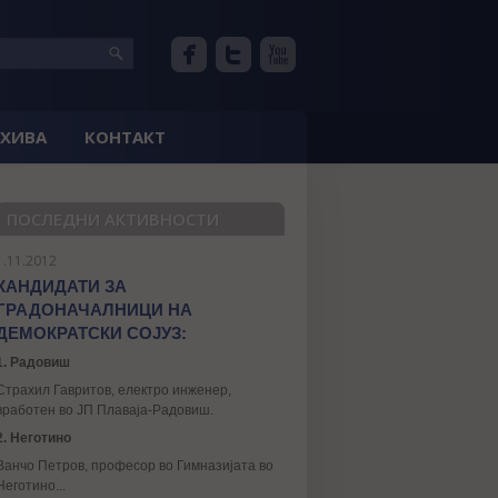
РХИВА
КОНТАКТ
ПОСЛЕДНИ АКТИВНОСТИ
1.11.2012
КАНДИДАТИ ЗА
ГРАДОНАЧАЛНИЦИ НА
ДЕМОКРАТСКИ СОЈУЗ:
1. Радовиш
Страхил Гавритов, електро инженер,
вработен во ЈП Плаваја-Радовиш.
2. Неготино
Ванчо Петров, професор во Гимназијата во
Неготино...