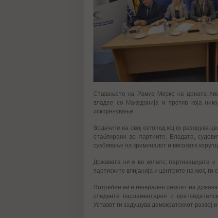
Ставањето на Рамиз Мерко на црната лис
владее со Македонија и против која нико
искоренување.
Водачите на овој октопод кој го разорува ц
етаблирани во партиите, Владата, судов
сузбивање на криминалот и високата корупц
Државата ни е во колапс, партизацијата и
партиските влијанија и центрите на моќ, ги
Потребен ни е генерален ремонт на државата
следните парламентарни и претседателск
Уставот ги задушува демократскиот развој и