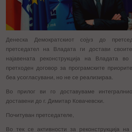
Денеска Демократскиот сојуз до прет
претседател на Владата ги достави своит
најавената реконструкција на Владата во
претходен договор за програмските приорит
беа усогласувани, но не се реализираа.
Во прилог ви го доставуваме интегралнио
доставени до г. Димитар Ковачевски.
Почитуван претседателе,
Во тек се активности за реконструкција на