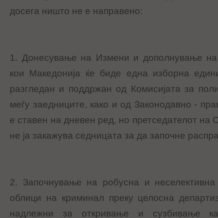
досега ништо не е направено:
1. Донесување на Измени и дополнување на 
кои Македонија ќе биде една изборна едини
разгледан и поддржан од Комисијата за пол
меѓу заедниците, кaкo и од Законодавно - пра
е ставен на дневен ред, но претседателот на 
не ја закажува седницата за да започне распра
2. Започнување на робусна и неселективна
облици на криминал преку целосна департиз
надлежни за откривање и сузбивање ка