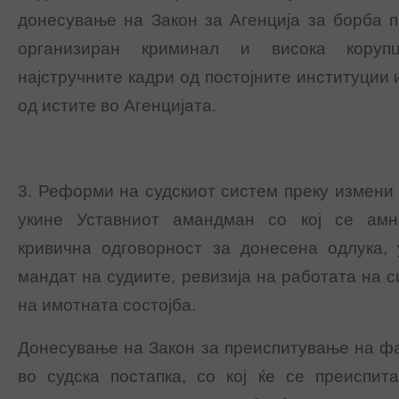
донесување на Закон за Агенција за борба 
организиран криминал и висока коруп
најстручните кадри од постојните институции 
од истите во Агенцијата.
3. Реформи на судскиот систем преку измени 
укине Уставниот амандман со кој се амн
кривична одговорност за донесена одлука, 
мандат на судиите, ревизија на работата на 
на имотната состојба.
Донесување на Закон за преиспитување на фа
во судска постапка, со кој ќе се преиспит