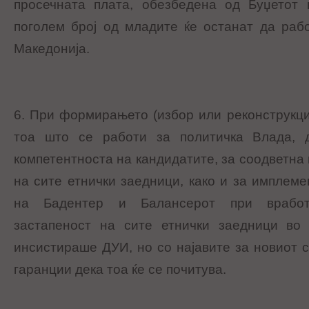
просечната плата, обезбедена од Буџетот
поголем број од младите ќе останат да раб
Македонија.
6. При формирањето (избор или реконструкциј
тоа што се работи за политичка Влада, 
компетентноста на кандидатите, за соодветна
на сите етнички заедници, како и за имплеме
на Бадентер и Балансерот при вработ
застапеност на сите етнички заедници во
инсистираше ДУИ, но со најавите за новиот 
гаранции дека тоа ќе се почитува.