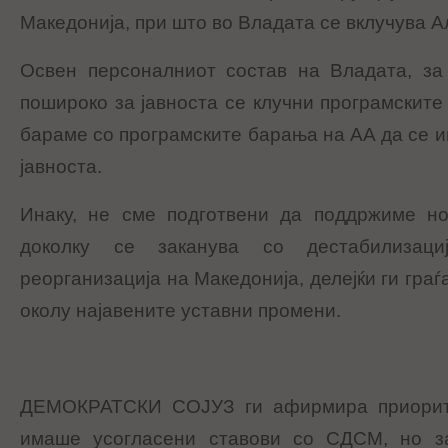
Македонија, при што во Владата се вклучува А
Освен персоналниот состав на Владата, за 
пошироко за јавноста се клучни програмските
бараме со програмските барања на АА да се 
јавноста.
Инаку, не сме подготвени да поддржиме н
доколку се заканува со дестабилизациј
реорганизација на Македонија, делејќи ги граѓ
околу најавените уставни промени.
ДЕМОКРАТСКИ СОЈУЗ ги афирмира приорите
имаше усогласени ставови со СДСМ, но за