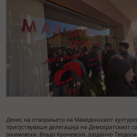
Денес на отворањето на Македонскиот културен
присуствуваше делегација на Демократскиот сој
Јакимовски, Владо Кроневски, Јорданчо Теодос