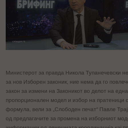
Министерот за правда Никола Тупанечевски нек
за нов Изборен законик, ние нема да го повле
закон за измени на
Законикот
во делот на
една
пропорционален модел и избор на пратеници 
формула, вели за „Слободен печат“
Павле Тра
од предлагачите за промена на изборниот мод
информации од денешната координација кај п