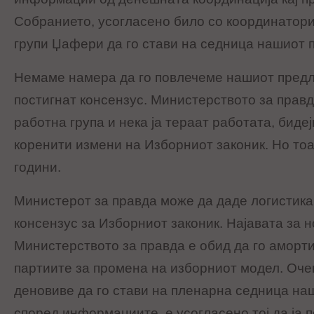
Собранието, усогласено било со координатори
групи Џафери да го стави на седница нашиот п
Немаме намера да го повлечеме нашиот предлог
постигнат консензус. Министерството за прав
работна група и нека ја тераат работата, биде
коренити измени на Изборниот законик. Но тоа
години.
Министерот за правда може да даде логистика,
консензус за Изборниот законик. Најавата за 
Министерството за правда е обид да го аморт
партиите за промена на изборниот модел. Оч
деновиве да го стави на пленарна седница наш
според информациите, е усогласено тој да ја 