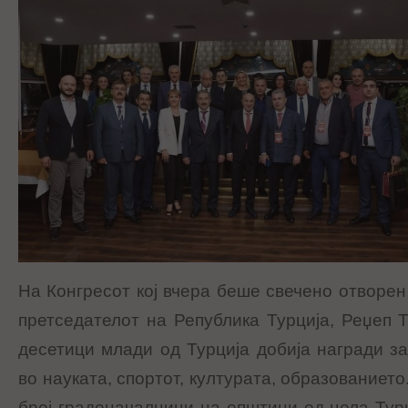
На Конгресот кој вчера беше свечено отворен
претседателот на Република Турција, Реџеп Т
десетици млади од Турција добија награди з
во науката, спортот, културата, образованието
број градоначалници на општини од цела Тур