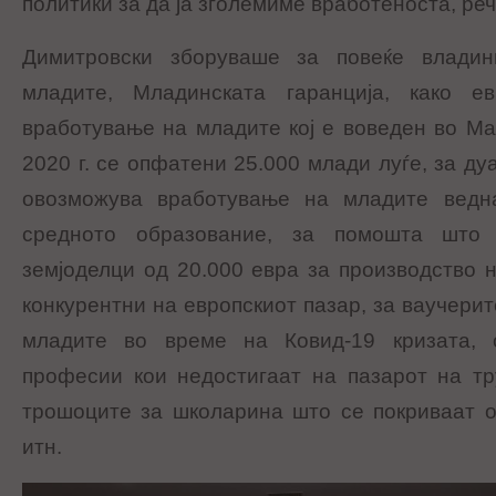
политики за да ја зголемиме вработеноста, ре
Димитровски зборуваше за повеќе влади
младите, Младинската гаранција, како е
вработување на младите кој е воведен во Мак
2020 г. се опфатени 25.000 млади луѓе, за д
овозможува вработување на младите вед
средното образование, за помошта што 
земјоделци од 20.000 евра за производство н
конкурентни на европскиот пазар, за ваучерит
младите во време на Ковид-19 кризата, 
професии кои недостигаат на пазарот на тр
трошоците за школарина што се покриваат о
итн.