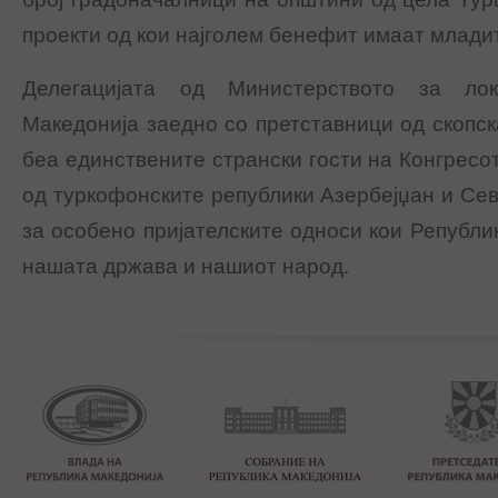
проекти од кои најголем бенефит имаат млади
Делегацијата од Министерството за ло
Македонија заедно со претставници од скопс
беа единствените странски гости на Конгресот
од туркофонските републики Азербејџан и Сев
за особено пријателските односи кои Републик
нашата држава и нашиот народ.