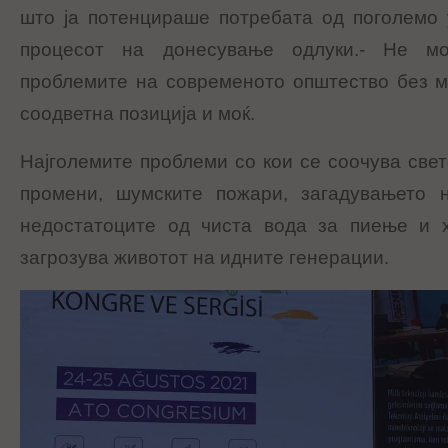
што ја потенцираше потребата од поголемо 
процесот на донесување одлуки.- Не 
проблемите на современото општество без м
соодветна позиција и моќ.
Најголемите проблеми со кои се соочува свет
промени, шумските пожари, загадувањето 
недостатоците од чиста вода за пиење и хр
загрозува животот на идните генерации.