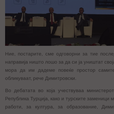
Ние, постарите, сме одговорни за тие посл
направија ништо лошо за да си ја уништат свој
мора да им дадеме повеќе простор самите
обликуваат, рече Димитровски.
Во дебатата во која учествуваа министеро
Република Турција, како и турските заменици
работи, за култура, за образование, Дим