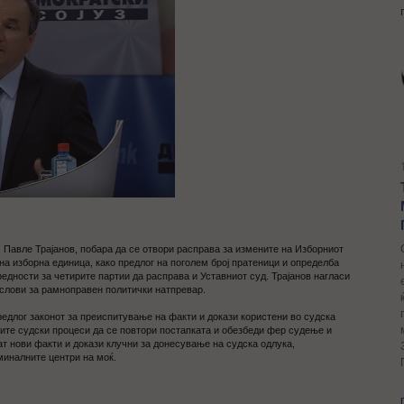
Павле Трајанов, побара да се отвори расправа за измените на Изборниот
дна изборна единица, како предлог на поголем број пратеници и определба
редности за четирите партии да расправа и Уставниот суд. Трајанов нагласи
услови за рамноправен политички натпревар.
редлог законот за преиспитување на факти и докази користени во судска
ните судски процеси да се повтори постапката и обезбеди фер судење и
т нови факти и докази клучни за донесување на судска одлука,
иминалните центри на моќ.