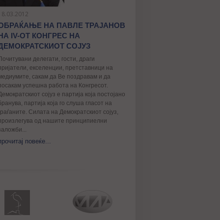
18.03.2012
ОБРАЌАЊЕ НА ПАВЛЕ ТРАЈАНОВ
НА IV-ОТ КОНГРЕС НА
ДЕМОКРАТСКИОТ СОЈУЗ
Почитувани делегати, гости, драги
пријатели, екселенции, претставници на
медиумите, сакам да Ве поздравам и да
посакам успешна работа на Конгресот.
Демократскиот сојуз е партија која постојано
бранува, партија која го слуша гласот на
граѓаните. Силата на Демократскиот сојуз,
произлегува од нашите принципиелни
заложби...
прочитај повеќе...