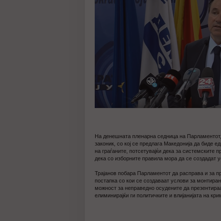
На денешната пленарна седница на Парламентот, 
законик, со кој се предлага Македонија да биде е
на граѓаните, потсетувајќи дека за системските п
дека со изборните правила мора да се создадат 
Трајанов побара Парламентот да расправа и за п
постапка со кои се создаваат услови за монтира
можност за неправедно осудените да презентираа
елиминирајќи ги политичките и влијанијата на кр