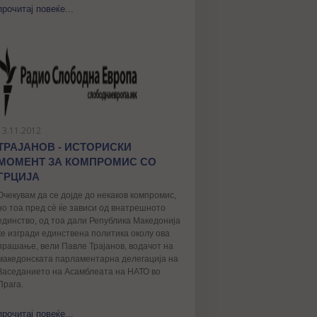
прочитај повеќе...
13.11.2012
ТРАЈАНОВ - ИСТОРИСКИ
МОМЕНТ ЗА КОМПРОМИС СО
ГРЦИЈА
Очекувам да се дојде до некаков компромис,
но тоа пред сè ќе зависи од внатрешното
единство, од тоа дали Република Македонија
ќе изгради единствена политика околу ова
прашање, вели Павле Трајанов, водачот на
македонската парламентарна делегација на
Заседанието на Асамблеата на НАТО во
Прага.
прочитај повеќе...