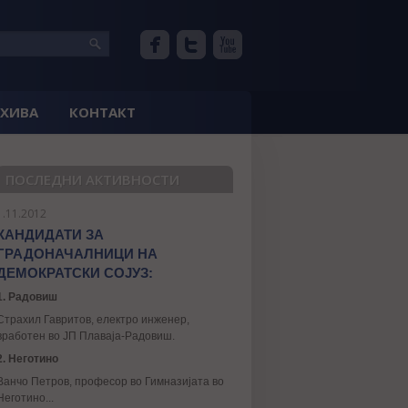
РХИВА
КОНТАКТ
ПОСЛЕДНИ АКТИВНОСТИ
1.11.2012
КАНДИДАТИ ЗА
ГРАДОНАЧАЛНИЦИ НА
ДЕМОКРАТСКИ СОЈУЗ:
1. Радовиш
Страхил Гавритов, електро инженер,
вработен во ЈП Плаваја-Радовиш.
2. Неготино
Ванчо Петров, професор во Гимназијата во
Неготино...