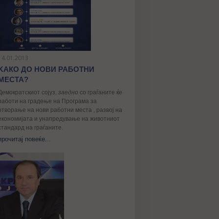
14.01.2013
KАКО ДО НОВИ РАБОТНИ
МЕСТА?
Демократскиот сојуз,
заедно
со граѓаните ќе
работи на градење на Програма за
отворање на нови работни места , развој на
економијата и унапредување на животниот
стандард на граѓаните.
прочитај повеќе...