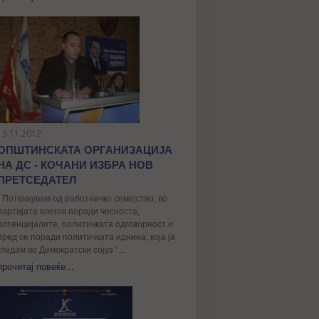
19.11.2012
ОПШТИНСКАТА ОРГАНИЗАЦИЈА
НА ДС - КОЧАНИ ИЗБРА НОВ
ПРЕТСЕДАТЕЛ
„ Потекнувам од работничко семејство, во
партијата влегов поради чесноста,
потенцијалите, политичката одговорност и
пред се поради политичката иднина, којa ја
гледам во Демократски сојуз “...
прочитај повеќе...