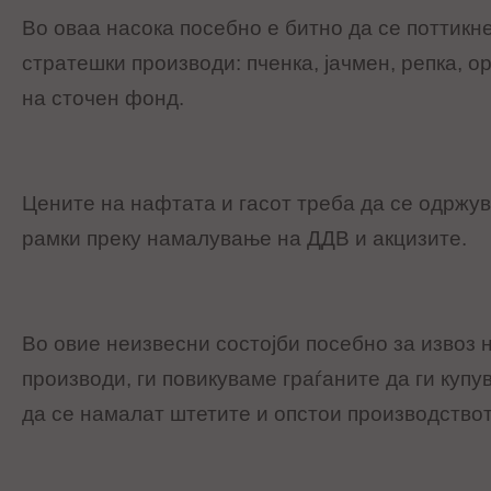
Во оваа насока посебно е битно да се поттикн
стратешки производи: пченка, јачмен, репка, о
на сточен фонд.
Цените на нафтата и гасот треба да се одржу
рамки преку намалување на ДДВ и акцизите.
Во овие неизвесни состојби посебно за извоз 
производи, ги повикуваме граѓаните да ги купув
да се намалат штетите и опстои производствот