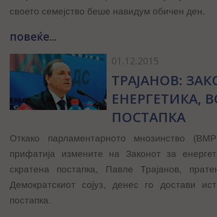
своето семејство беше навидум обичен ден.
повеќе...
01.12.2015
ТРАЈАНОВ: ЗАК
ЕНЕРГЕТИКА, 
ПОСТАПКА
Откако парламентарното мнозинство (В
прифатија измените на Законот за енерге
скратена постапка, Павле Трајанов, прат
Демократскиот сојуз, денес го достави ис
постапка.