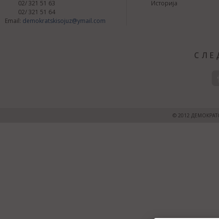
02/ 321 51 63
Историја
02/ 321 51 64
Email:
demokratskisojuz@ymail.com
СЛЕ
© 2012 ДЕМОКРАТ