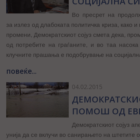
СОЦИЈАЛНА С
Во пресрет на продол
за излез од длабоката политичка криза, како и
промени, Демократскиот сојуз смета дека, про
од потребите на граѓаните, и во таа насок
клучните прашања е подобрување на социјалн
повеќе...
04.02.2015
ДЕМОКРАТСКИО
ПОМОШ ОД ЕВ
Демократскиот сојуз ап
унија да се вклучи во санирањето на штетите о