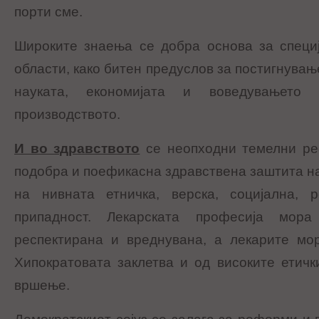
порти сме.
Широките знаења се добра основа за специј
области, како битен предуслов за постигнувањ
науката, економијата и воведувањето
производството.
И во здравството
се неопходни темелни ре
подобра и поефикасна здравствена заштита на
на нивната етничка, верска, социјална, 
припадност. Лекарската професија мор
респектирана и вреднувана, а лекарите мо
Хипократовата заклетва и од високите етичк
вршење.