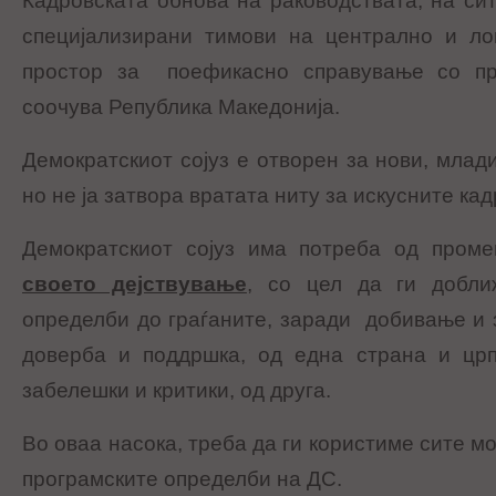
Кадровската обнова на раководствата, на си
специјализирани тимови на централно и ло
простор за поефикасно справување со пр
соочува Република Македонија.
Демократскиот сојуз е отворен за нови, млад
но не ја затвора вратата ниту за искусните кад
Демократскиот сојуз има потреба од пром
своето дејствување
, со цел да ги добли
определби до граѓаните, заради добивање и 
доверба и поддршка, од една страна и цр
забелешки и критики, од друга.
Во оваа насока, треба да ги користиме сите м
програмските определби на ДС.