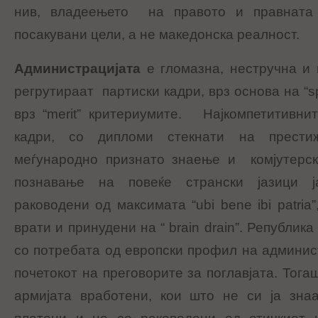
нив, владеењето на правото и правнат
посакувани цели, а не македонска реалност.
Администрацијата
е гломазна, нестручна и 
регрутираат партиски кадри, врз основа на “sp
врз “merit” критериумите. Најкомпетитивни
кадри, со дипломи стекнати на престиж
меѓународно признато знаење и комјутерск
познавање на повеќе странски јазици ј
раководени од максимата “ubi bene ibi patria
врати и принудени на “ brain drain”. Републик
со потребата од европски профил на админис
почетокот на преговорите за поглавјата. Тога
армијата вработени, кои што не си ја знаа