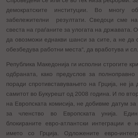
Спроведени се или се во тек низа реформи. За
демократските институции. Во многу об
забележителни резултати. Сведоци сме на
свеста на граѓаните за улогата на државата. О
да овозможи еднакви шанси за сите, а не да о
обезбедува работни места“, да вработува и сл
Република Македонија ги исполни строгите кр
одбраната, како предуслов за полноправно
поради спротивставувањето на Грција, не ја
самитот во Букурешт од 2008 година. И по вто
на Европската комисија, не добивме датум за
за членство во Европската унија. Един
блокираните евро-атлантски интеграции е 
името со Грција. Одложените евро-интегр