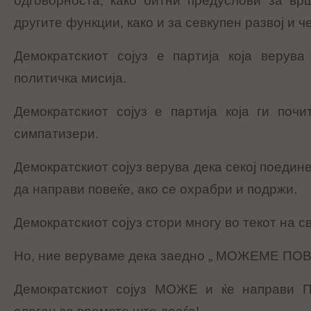
одговорноста, како битни предуслови за вр
другите функции, како и за севкупен развој и 
Демократскиот сојуз е партија која верува
политичка мисија.
Демократскиот сојуз е партија која ги поч
симпатизери.
Демократскиот сојуз верува дека секој поедине
да направи повеќе, ако се охрабри и подржи.
Демократскиот сојуз стори многу во текот на с
Но, ние веруваме дека заедно „ МОЖЕМЕ ПОВ
Демократскиот сојуз МОЖЕ и ќе направи 