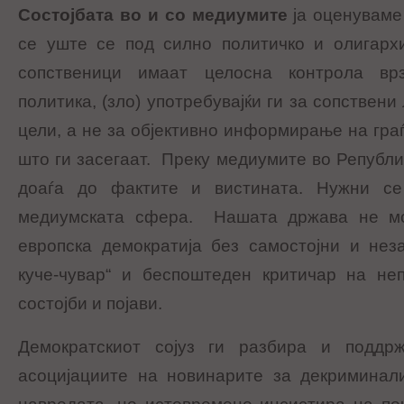
Состојбата во и со медиумите
ја оценуваме 
се уште се под силно политичко и олигархи
сопственици имаат целосна контрола вр
политика, (зло) употребувајќи ги за сопствени
цели, а не за објективно информирање на гра
што ги засегаат. Преку медиумите во Републи
доаѓа до фактите и вистината. Нужни с
медиумската сфера. Нашата држава не м
европска демократија без самостојни и нез
куче-чувар“ и беспоштеден критичар на не
состојби и појави.
Демократскиот сојуз ги разбира и поддрж
асоцијациите на новинарите за декриминали