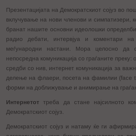
Презентацијата на Демократскиот сојуз во по
вклучување на нови членови и симпатизери, к
бранат нашите основни идеолошки определби 
радио дебати, интервјуа и коментари н
меѓународни настани. Мора целосно да
непосредна комуникација со граѓаните преку:
средби со нив, интернет комуникација за важ
делење на флаери, посета на фамилии (face to
форми на доближување и анимирање на граѓа
Интернетот
треба да стане најсилното ком
Демократскиот сојуз.
Демократскиот сојуз и натаму ќе ги афирмир