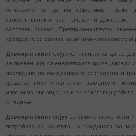
обидеме да влијаеме врз нивната свест
генерации за да им објасниме дека д
стопанственик и претприемач и дека секој 
сопствен бизнис. Претприемаштвото, знаење
храброста се основа за динамичен економски р
Демократскиот сојуз
ќе инсистира да се до
за превенција од енергетската криза, заради
последици по македонското стопанство и гра
градење нови енергетски капацитети, кор
извори на енергија, но и за макотрпна работа
штедење.
Демократскиот сојуз
во своите активности и
потребата за заштита на средината во кој