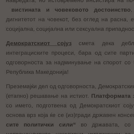
навредата, но истовремено инсистира на по
вистината и човековото достоинство
дигнитетот на човекот, без оглед на расна, е
социјална, социјална или сексуална припаднос
Демократскиот сојуз
смета дека дебло
интеграциските процеси, бара од сите парт
одговорноста за надминување на спорот со 
Република Македонија!
Преземајќи дел од одговорноста, Демократски
(етапно) решавање на истиот.
Платформата
з
со името, подготвена од Демократскиот сој
основа врз која ќе се (из)гради државен конс
сите политички сили“
во државата, со 