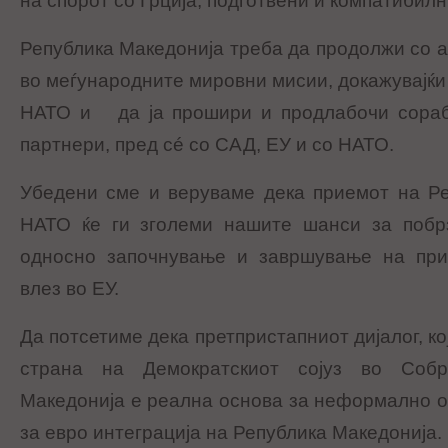
на спорот со Грција, подготвени и компатибилн
Република Македонија треба да продолжи со а
во меѓународните мировни мисии, докажувајќи с
НАТО и да ја прошири и продлабочи сораб
партнери, пред сé со САД, ЕУ и со НАТО.
Убедени сме и веруваме дека приемот на Ре
НАТО ќе ги зголеми нашите шанси за побр
односно започнување и завршување на при
влез во ЕУ.
Да потсетиме дека претпристапниот дијалог, к
страна на Демократскиот сојуз во Собр
Македонија е реална основа за неформално о
за евро интеграција на Република Македонија.