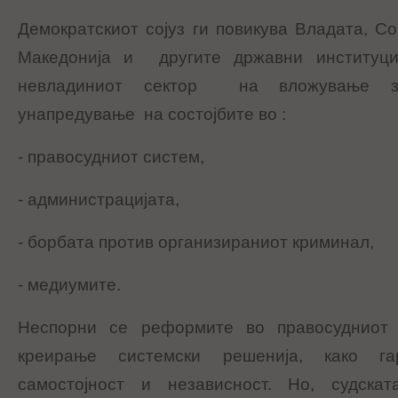
Демократскиот сојуз ги повикува Владата, С
Македонија и другите државни институци
невладиниот сектор на вложување з
унапредување на состојбите во :
- правосудниот систем,
- администрацијата,
- борбата против организираниот криминал,
- медиумите.
Неспорни се реформите во правосудниот 
креирање системски решенија, како га
самостојност и независност. Но, судск