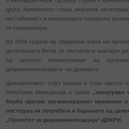
5 милијарди евра, од една страна и криминал
друга. Криминалот стана „морална категорија“
нестабилност и неоправдани социјални разлик
се санкционира.
Во 2006 година му објавивме војна на орган
досегашната битка се постигнати значајни ре
од целосно искоренување на организ
декриминализацијата на државата.
Демократскиот сојуз верува и стои цврсто 
Република Македонија и треба
„заокружен 
борба против организираниот криминал и 
опстојува на потребата и барањето од цело
„Проектот за декриминализација“-ДЕКРИ
.