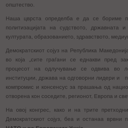
општество.
Наша цврста определба е да се бориме пр
политизацијата на судството, државната и 
културата, образованието, здравството, медиу
Демократскиот сојуз на Република Македониј
во која „сите граѓани се еднакви пред зак
процесот на одлучување се одвива во л
институции, држава на одговорни лидери и п
компромис и консенсус за прашања од нацио
отворена кон соседите, регионот, Европа и св
На овој конгрес, како и на трите претходн
Демократскиот сојуз, беа и останаа врвни 