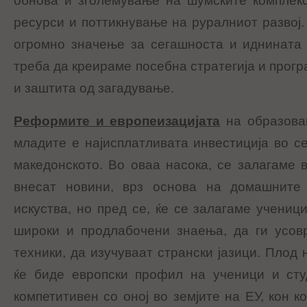
обнова и зголемување на шумските комплекс
ресурси и поттикнување на руралниот развој.
огромно значење за сегашноста и иднината 
треба да креираме посебна стратегија и прог
и заштита од загадување.
Реформите и европеизацијата
на образован
младите е најисплатливата инвестиција во се
македонското. Во оваа насока, се залагаме 
внесат новини, врз основа на домашните 
искуства, но пред се, ќе се залагаме учениц
широки и продлабочени знаења, да ги усовр
техники, да изучуваат странски јазици. Плод
ќе биде европски профил на ученици и сту
компетитивен со оној во земјите на ЕУ, кон к