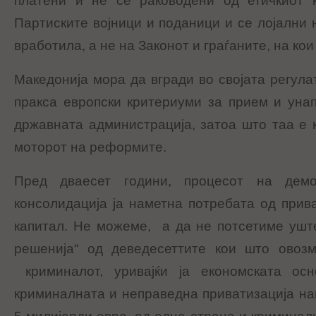
платени и не се раководени од етичкиот 
Партиските војници и поданици и се лојални н
вработила, а не на Законот и граѓаните, на кои
Македонија мора да вгради во својата регула
пракса европски критериуми за прием и уна
државната администрација, затоа што таа е 
моторот на реформите.
Пред дваесет години, процесот на демо
консолидација ја наметна потребата од прив
капитал. Не можеме, а да не потсетиме ушт
решенија“ од деведесеттите кои што овозм
криминалот, уривајќи ја економската ос
криминалната и неправедна приватизација на