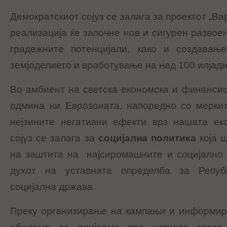
Демократскиот сојуз се залага за проектот „Ва
реализација ќе започне нов и сигурен развое
градежните потенцијали, како и создавањ
земјоделието и вработување на над 100 илјади
Во амбиент на светска економска и финансиск
одмина ни Еврозоната, напоредно со мерки
нејзините негативни ефекти врз нашата еко
сојуз се залага за
социјална политика
која ш
на заштита на најсиромашните и социјално 
духот на уставната определба за Репуб
социјална држава.
Преку организирање на кампањи и информира