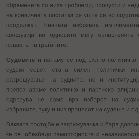
обременета со низа проблеми, пропусти и не
на кривичната постапка се уште се во подгот
продолжат. Нивната избрзана имплемент
конфузија во односите меѓу овластените 
правата на граѓаните.
Судовите
и натаму се под силно политичко 
судски совет, стана силен политички и
разрешување на судиите, но и институциј
препознаваме политичко и партиско влијани
одразува не само врз изборот на судиит
избраните, туку и низ процесот на судење и о
Ваквата состојба е загрижувачка и бара допол
ќе се обезбеди самостојноста и независноста