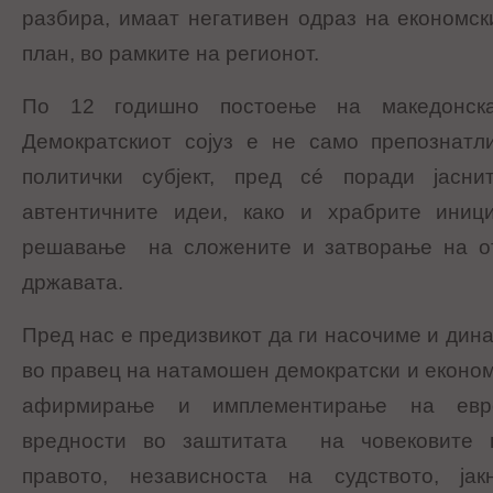
разбира, имаат негативен одраз на економск
план, во рамките на регионот.
По 12 годишно постоење на македонска
Демократскиот сојуз е не само препознатли
политички субјект, пред сé поради јасни
автентичните идеи, како и храбрите иниц
решавање на сложените и затворање на о
државата.
Пред нас е предизвикот да ги насочиме и дин
во правец на натамошен демократски и економ
афирмирање и имплементирање на евро
вредности во заштитата на човековите 
правото, независноста на судството, ја