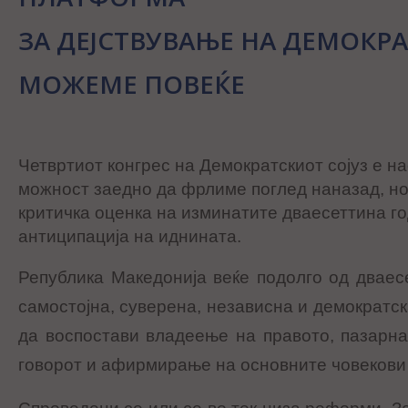
ЗА ДЕЈСТВУВАЊЕ НА ДЕМОКРА
МОЖЕМЕ ПОВЕЌЕ
Четвртиот конгрес на Демократскиот сојуз е на
можност заедно да фрлиме поглед наназад, но
критичка оценка на изминатите дваесеттина го
антиципација на иднината.
Република Македонија веќе подолго од дваесе
самостојна, суверена, независна и демократск
да воспостави владеење на правото, пазарна
говорот и афирмирање на основните човекови 