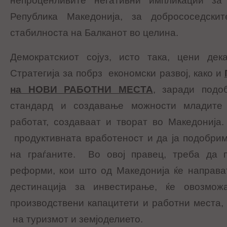
непроценливите негативни импликации за 
Република Македонија, за добрососедски
стабилноста на Балканот во целина.
Демократскиот сојуз, исто така, цени де
Стратегија за побрз економски развој, како и
на НОВИ РАБОТНИ МЕСТА
, заради подо
стандард и создавање можности младите
работат, создаваат и творат во Македонија
продуктивната вработеност и да ја подобри
на граѓаните. Во овој правец, треба да 
реформи, кои што од Македонија ќе направа
дестинација за инвестирање, ќе овозмо
производствени капацитети и работни места, 
на туризмот и земјоделието.