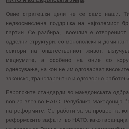
НАТО и во Европската Унија
.
Овие стратешки цели не се само наши. Ти
недвосмислена поддршка на најголемиот бро
партии. Се разбира, воочлив е отворениот 
одделни структури, со монополски и доминант
сектори на општествениот живот, вклучув
медиумите, а особено на оние со кору
однесување, на кои не им одговараат високит
законско, транспарентно и одговорно работе
Европските стандарди во македонската одбран
non за влез во НАТО. Република Македонија б
на реформите. Се работи за за процес на к
реформските зафати во НАТО, како гаранција