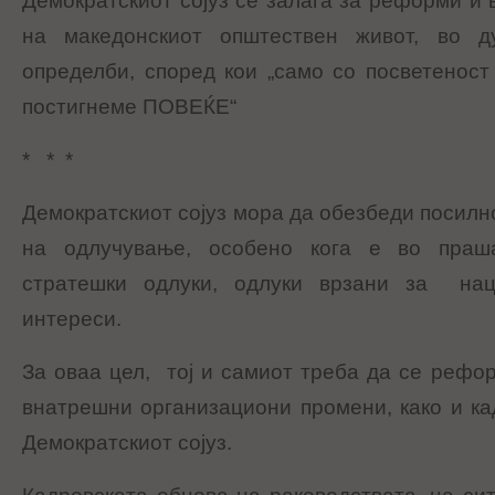
Демократскиот сојуз се залага за реформи и 
на македонскиот општествен живот, во д
определби, според кои „само со посветено
постигнеме ПОВЕЌЕ“
* * *
Демократскиот сојуз мора да обезбеди посилн
на одлучување, особено кога е во праш
стратешки одлуки, одлуки врзани за на
интереси.
За оваа цел, тој и самиот треба да се рефо
внатрешни организациони промени, како и ка
Демократскиот сојуз.