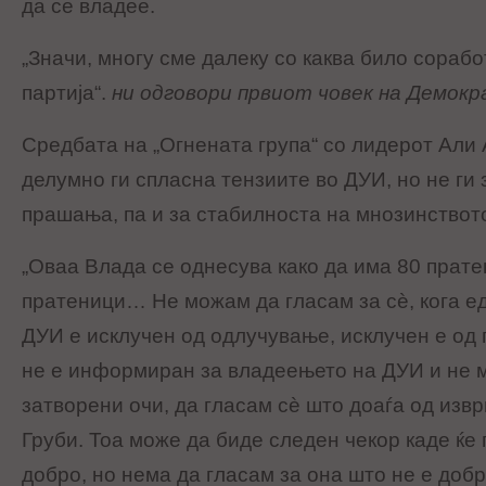
да се владее.
„Значи, многу сме далеку со каква било сорабо
партија“.
ни одговори првиот човек на Демокра
Средбата на „Огнената група“ со лидерот Али 
делумно ги спласна тензиите во ДУИ, но не ги
прашања, па и за стабилноста на мнозинствот
„Оваа Влада се однесува како да има 80 прате
пратеници… Не можам да гласам за сѐ, кога е
ДУИ е исклучен од одлучување, исклучен е од
не е информиран за владеењето на ДУИ и не м
затворени очи, да гласам сѐ што доаѓа од изв
Груби. Тоа може да биде следен чекор каде ќе 
добро, но нема да гласам за она што не е добр