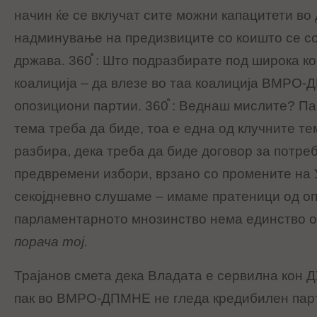
начин ќе се вклучат сите можни капацитети во
надминување на предизвиците со коишто се с
држава. 360֯ : Што подразбирате под широка к
коалиција – да влезе во таа коалиција ВМРО-
опозициони партии. 360֯ : Веднаш мислите? Па
тема треба да биде, тоа е една од клучните тем
разбира, дека треба да биде договор за потре
предвремени избори, врзано со промените на У
секојдневно слушаме – имаме пратеници од оп
парламентарното мнозинство нема единство о
порача тој.
Трајанов смета дека Владата е сервилна кон Д
пак во ВМРО-ДПМНЕ не гледа кредибилен парт