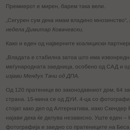
Премиерот е мирен, барем така вели.
„Сигурен сум дека имам владино мнозинство“,
недела Димитар Ковачевски.
Како и еден од најверните коалициски партнер
„Владата е стабилна затоа што има извонредн
меѓународната заедница, особено од САД и од
изјави Мендух Тачи од ДПА.
Од 120 пратеници во законодавниот дом, 64 за
страна. 15-мина се од ДУИ. 4-ца со фотографи
стојат како дел од Алтернатива, иако Скендер
најави дека ќе делува независно. Уште еден –
фотографија е заедно со пратениците на Беса,