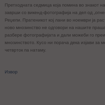
Претходната седмица која помина во знакот н
заврши со викенд-фотографија на дел од „огне
Реџепи.
Пратеникот кој лани во ноември ја рас
ново мнозинство
не одговори на нашите праша
разбере фотографијата и дали можеби го преи
мнозинството. Кусо ни порача дека изјави за 
четврток па натаму.
Извор