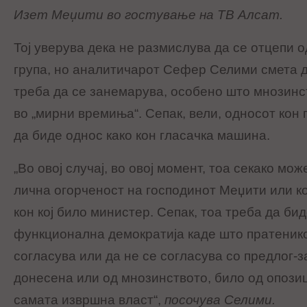
Изет Меџити во гостување на ТВ Алсат.
Тој уверува дека не размислува да се отцепи 
група, но аналитичарот Сефер Селими смета д
треба да се занемарува, особено што мнозинс
во „мирни времиња“. Сепак, вели, односот кон
да биде однос како кон гласачка машина.
„Во овој случај, во овој момент, тоа секако мож
лична огорченост на господинот Меџити или ко
кон кој било министер. Сепак, тоа треба да би
функционална демократија каде што пратенико
согласува или да не се согласува со предлог-з
донесена или од мнозинството, било од опозиц
самата извршна власт“,
посочува Селими.