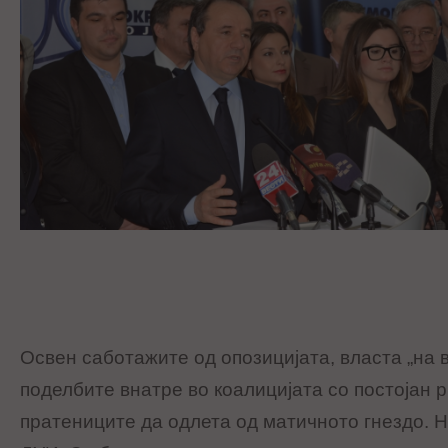
Oсвен саботажите од опозицијата, власта „на в
поделбите внатре во коалицијата со постојан р
пратениците да одлета од матичното гнездо. Н