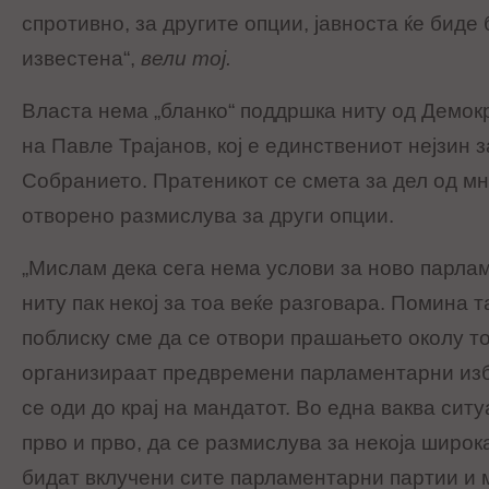
спротивно, за другите опции, јавноста ќе биде
известена“,
вели тој.
Власта нема „бланко“ поддршка ниту од Демокр
на Павле Трајанов, кој е единствениот нејзин 
Собранието. Пратеникот се смета за дел од мн
отворено размислува за други опции.
„Mислам дека сега нема услови за ново парла
ниту пак некој за тоа веќе разговара. Помина т
поблиску сме да се отвори прашањето околу то
организираат предвремени парламентарни избо
се оди до крај на мандатот. Во една ваква ситуа
прво и прво, да се размислува за некоја широка
бидат вклучени сите парламентарни партии и м