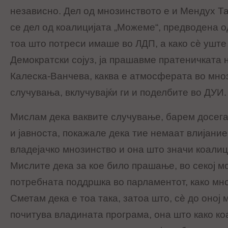
независно. Дел од мнозинството е и Мендух Т
се дел од коалицијата „Можеме“, предводена 
тоа што потреси имаше во ЛДП, а како сѐ уште 
Демократски сојуз
,
ја прашавме пратеничката
Калеска-Ванчева, каква е атмосферата во мно
случувања, вклучувајќи ги и поделбите во ДУИ.
Мислам дека ваквите случување, барем досега,
и јавноста, покажале дека тие немаат влијание
владејачко мнозинство и она што значи коалици
Мислите дека за кое било прашање, во секој мо
потребната поддршка во парламентот, како мно
Сметам дека е тоа така, затоа што, сѐ до оној
почитува владината програма, она што како к