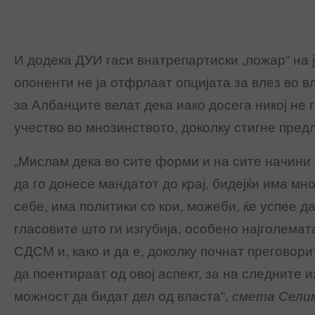
И додека ДУИ гаси внатрепартиски „пожар“ на 
опоненти не ја отфрлаат опцијата за влез во в
за Албанците велат дека иако досега никој не 
учество во мнозинството, доколку стигне предло
„Мислам дека во сите форми и на сите начини 
да го донесе мандатот до крај, бидејќи има мн
себе, има политики со кои, можеби, ќе успее да
гласовите што ги изгубија, особено најголемат
СДСМ и, како и да е, доколку почнат преговорит
да поентираат од овој аспект, за на следните 
можност да бидат дел од власта“,
смета Сели