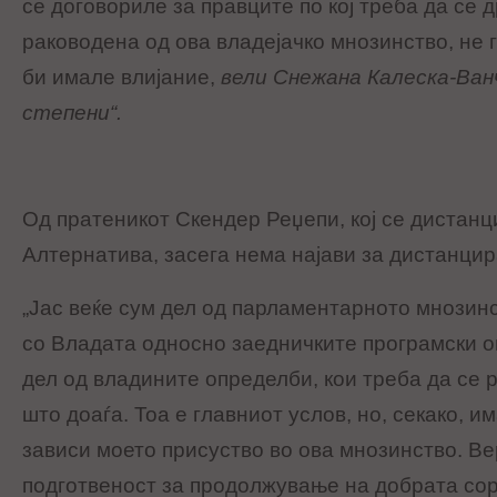
се договориле за правците по кој треба да се 
раководена од ова владејачко мнозинство, не
би имале влијание,
вели Снежана Калеска-Ванч
степени“.
Од пратеникот Скендер Реџепи, кој се дистан
Алтернатива, засега нема најави за дистанци
„Јас веќе сум дел од парламентарното мнозин
со Владата односно заедничките програмски о
дел од владините определби, кои треба да се 
што доаѓа. Тоа е главниот услов, но, секако, и
зависи моето присуство во ова мнозинство. В
подготвеност за продолжување на добрата сор