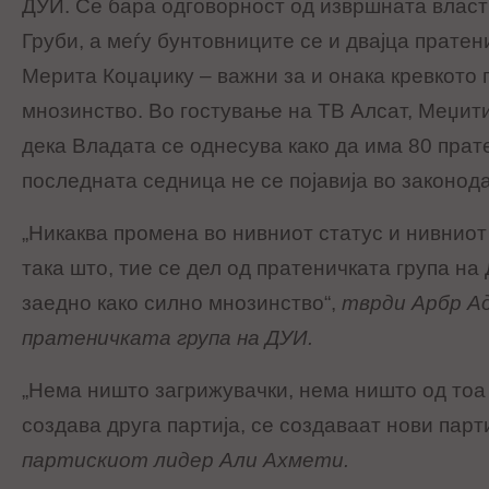
ДУИ. Се бара одговорност од извршната власт
Груби, а меѓу бунтовниците се и двајца прате
Мерита Коџаџику – важни за и онака кревкото
мнозинство. Во гостување на ТВ Алсат, Меџит
дека Владата се однесува како да има 80 прате
последната седница не се појавија во законод
„Никаква промена во нивниот статус и нивниот 
така што, тие се дел од пратеничката група н
заедно како силно мнозинство“,
тврди Арбр А
пратеничката група на ДУИ.
„Нема ништо загрижувачки, нема ништо од тоа 
создава друга партија, се создаваат нови парт
партискиот лидер Али Ахмети.