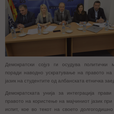
Демократски сојуз ги осудува политички 
поради наводно ускратување на правото на 
јазик на студентите од албанската етничка зае
Демократската унија за интеграција прави
правото на користење на мајчиниот јазик при
испит, кое во текот на своето долгогодишн