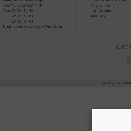
Република Македонија
Функционери од ДС
Тел/Факс: 02/ 323 11 41
Општински
Тел: 02/ 321 51 49
организации
02/ 321 51 63
Историја
02/ 321 51 64
Email:
demokratskisojuz@ymail.com
СЛЕ
© 2012 ДЕМОКРАТ