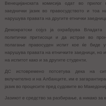
Венецијанската комисија одат во прилог
заеднички јазик во правосудството и тоа н
нарушува правата на другите етнички заедниц
Демократски сојуз ја охрабрува Владата
политички притисоци и да истрае во про
полагање правосуден испит кое ќе биде у
нарушува правата на етничките заедници, но и
на испитот како и за другите студенти.
ДС истовремено потсетува дека на сит
вклучително и на Албанците, им е загарантир
јазик во процесите пред судовите во Македониј
Јазикот е средство за разбирање, а никако за 