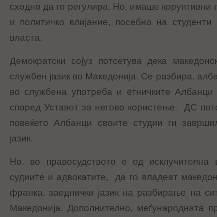
сходно да го регулира. Но, имаше коруптивни
и политичко влијание, посебно на студенти
власта.
Демократски сојуз потсетува дека македонс
службен јазик во Македонија. Се разбира, алба
во службена употреба и етничките Албанци 
според Уставот за негово користење. ДС потс
повеќето Албанци своите студии ги заврши
јазик.
Но, во правосудството е од исклучителна в
судиите и адвокатите, да го владеат македонс
франка, заеднички јазик на разбирање на си
Македонија. Дополнително, меѓународната п