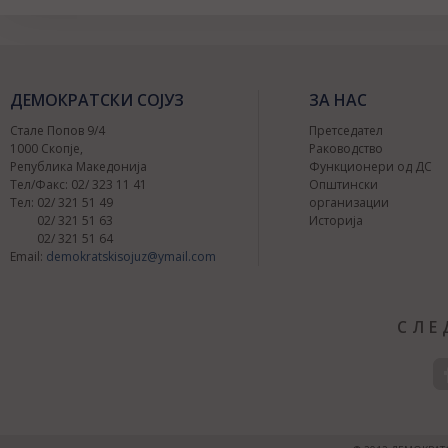
ДЕМОКРАТСКИ СОЈУЗ
ЗА НАС
Стале Попов 9/4
Претседател
1000 Скопје,
Раководство
Република Македонија
Функционери од ДС
Тел/Факс: 02/ 323 11 41
Општински
Тел: 02/ 321 51 49
организации
02/ 321 51 63
Историја
02/ 321 51 64
Email:
demokratskisojuz@ymail.com
СЛЕ