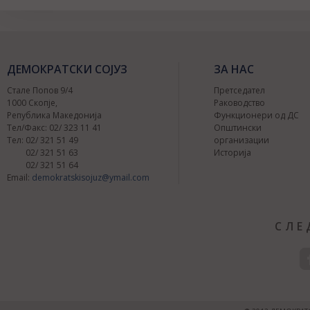
ДЕМОКРАТСКИ СОЈУЗ
ЗА НАС
Стале Попов 9/4
Претседател
1000 Скопје,
Раководство
Република Македонија
Функционери од ДС
Тел/Факс: 02/ 323 11 41
Општински
Тел: 02/ 321 51 49
организации
02/ 321 51 63
Историја
02/ 321 51 64
Email:
demokratskisojuz@ymail.com
СЛЕ