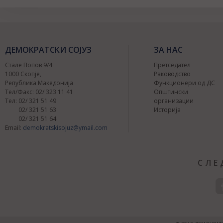
ДЕМОКРАТСКИ СОЈУЗ
ЗА НАС
Стале Попов 9/4
Претседател
1000 Скопје,
Раководство
Република Македонија
Функционери од ДС
Тел/Факс: 02/ 323 11 41
Општински
Тел: 02/ 321 51 49
организации
02/ 321 51 63
Историја
02/ 321 51 64
Email:
demokratskisojuz@ymail.com
СЛЕ