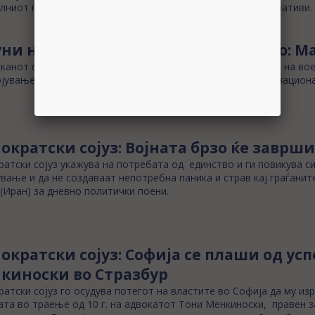
лниот простор дозволува лесно ширење на штетните наративи.
ни на воена психоза во соседството: М
канот сме сведоци на т.н. психолошка војна, нагласување на вое
јување граници, но ништо од тоа нема да се случи, вели нацио
ократски сојуз: Војната брзо ќе заврши
атски сојуз укажува на потребата од единство и ги повикува с
вање и да не создаваат непотребна паника и страв кај граѓаните
(Иран) за дневно политички поени.
ократски сојуз: Софија се плаши од усп
киноски во Стразбур
атски сојуз го осудува потегот на властите во Софија да му из
та во траење од 10 г. на адвокатот Тони Менкиноски, правен з