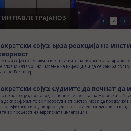
ТИН ПАВЛЕ ТРАЈАНОВ
1
2
3
ократски сојуз: Брза реакција на инст
оворност
атски сојуз ги повикува институциите на локално и на државно
се спречи натамошно ширење на инфекција и да се санира состо
ите во Гостивар.
ократски сојуз: Судиите да почнат да 
атскиот сојуз, по повод најновиот Извештај на Европската Униј
а дека реформите во правосудниот систем мора да продолжат с
сно, ефикасно и одговорно судство е клучен предуслов за влад
та во процесот на европската интеграција.