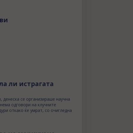
ови
ла ли истрагата
, денеска се организираше научна
, нема одговори на клучните
дури откако ќе умрат, со очигледна