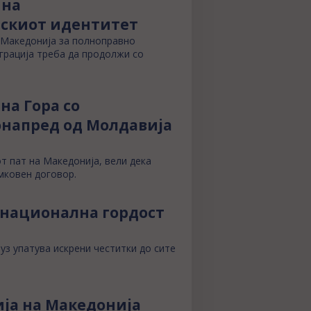
 на
нскиот идентитет
 Македонија за полноправно
еграција треба да продолжи со
на Гора со
понапред од Молдавија
от пат на Македонија, вели дека
мковен договор.
а национална гордост
уз упатува искрени честитки до сите
ија на Македонија