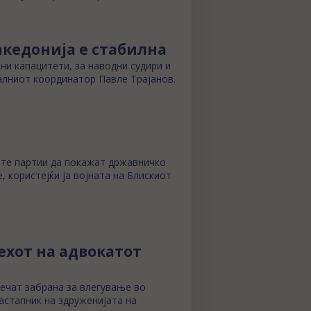
акедонија е стабилна
ни капацитети, за наводни судири и
налниот координатор Павле Трајанов.
ите партии да покажат државничко
, користејќи ја војната на Блискиот
ехот на адвокатот
речат забрана за влегување во
астапник на здруженијата на