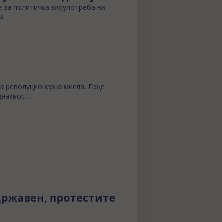
е за политичка злоупотреба на
м.
та револуционерна мисла, Гоце
днаквост.
државен, протестите