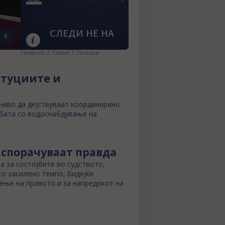
СЛЕДИ НЕ НА
4
/
/
Facebook
Twitter
Youtube
итуциите и
 ниво да дејствуваат координирано
јбата со водоснабдување на
испорачуваат правда
а за состојбите во судството,
о засилено темпо, бидејќи
еење на правото и за напредокот на