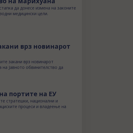
тво на марихуана
стапка да донесе измена на законите
аводни медицински цели.
закани врз новинарот
ните закани врз новинарот
а на Јавното обвинителство да
на портите на ЕУ
ите стратешки, национални и
ациските процеси и владеење на