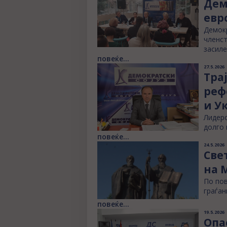
Дем
евр
Демокр
членст
засиле
повеќе...
27.5.2026
Тра
реф
и У
Лидеро
долго 
повеќе...
24.5.2026
Све
на 
По пов
граѓан
повеќе...
19.5.2026
Опа