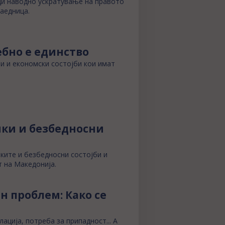
ди наводно ускратување на правото
заедница.
ебно е единство
и и економски состојби кои имат
чки и безбедносни
чките и безбедносни состојби и
 на Македонија.
н проблем: Како се
ација, потреба за припадност... А