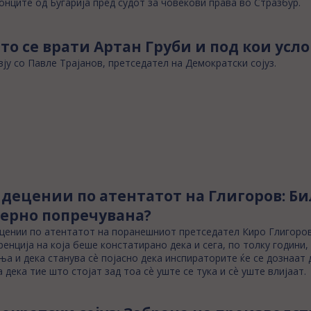
нците од Бугарија пред судот за човекови права во Стразбур.
то се врати Артан Груби и под кои усл
ју со Павле Трајанов, претседател на Демократски сојуз.
 децении по атентатот на Глигоров: Би
ерно попречувана?
цении по атентатот на поранешниот претседател Киро Глигоров
енција на која беше констатирано дека и сега, по толку години
а и дека станува сѐ појасно дека инспираторите ќе се дознаат 
а дека тие што стојат зад тоа сѐ уште се тука и сѐ уште влијаат.