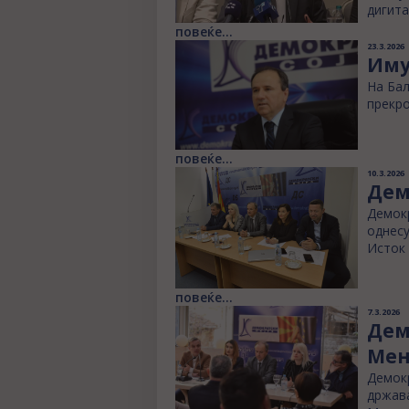
дигита
повеќе...
23.3.2026
Иму
На Бал
прекро
повеќе...
10.3.2026
Дем
Демокр
однесу
Исток 
повеќе...
7.3.2026
Дем
Мен
Демокр
држава