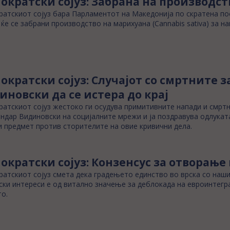
ократски сојуз: Забрана на производс
атскиот сојуз бара Парламентот на Македонија по скратена по
 ќе се забрани производство на марихуана (Cannabis sativa) за н
ократски сојуз: Случајот со смртните 
иновски да се истера до крај
атскиот сојуз жестоко ги осудува примитивните напади и смрт
ндар Видиновски на социјалните мрежи и ја поздравува одлукат
 предмет против сторителите на овие кривични дела.
ократски сојуз: Конзенсус за отворање 
атскиот сојуз смета дека градењето единство во врска со наш
ски интереси е од витално значење за деблокада на евроинтегр
о.