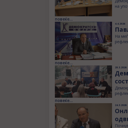
Демокр
на упо
повеќе...
4.4.2026
Пав
На меѓ
рефлек
повеќе...
28.3.2026
Дем
сос
Демокр
рефлек
повеќе...
24.3.2026
Онл
одв
Почнув