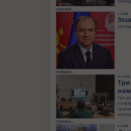
Македо
повеќе...
2.3.2026
Зош
Интерв
повеќе...
10.2.2026
Три
нам
Три де
конфер
прашањ
алузиј
повеќе...
6.2.2026