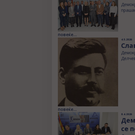
Демокр
прашањ
повеќе...
4.5.2026
Сла
Демокр
Делчев
повеќе...
8.4.2026
Дем
се 