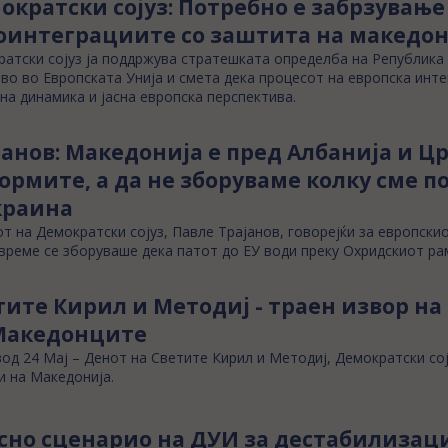
ократски сојуз: Потребно е забрзување
оинтеграциите со заштита на македо
атски сојуз ја поддржува стратешката определба на Република
во во Европската Унија и смета дека процесот на европска инт
на динамика и јасна европска перспектива.
јанов: Македонија е пред Албанија и Цр
ормите, а да не зборуваме колку сме 
краина
т на Демократски сојуз, Павле Трајанов, говорејќи за европски
време се зборуваше дека патот до ЕУ води преку Охридскиот ра
тите Кирил и Методиј - траен извор н
Македонците
од 24 Мај – Денот на Светите Кирил и Методиј, Демократски сој
и на Македонија.
сно сценарио на ДУИ за дестабилизац