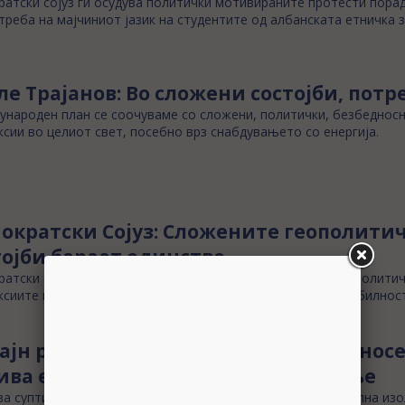
атски сојуз ги осудува политички мотивираните протести пора
треба на мајчиниот јазик на студентите од албанската етничка 
ле Трајанов: Во сложени состојби, потр
ународен план се соочуваме со сложени, политички, безбедносн
сии во целиот свет, посебно врз снабдувањето со енергија.
ократски Сојуз: Сложените геополити
тојби бараат единство
атски сојуз одржа седница на која се расправаше за геополити
сиите врз безбедноста, енергетската и економската стабилност
ајн радикализацијата како безбедносе
ива екстремистичкото регрутирање
а суптилно, со чувство на неправда, фрустрација, социјална изол