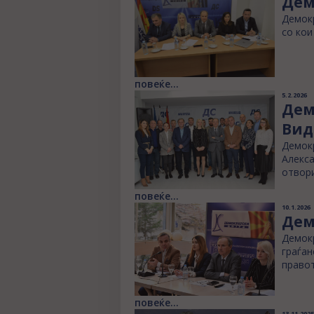
Дем
Демокр
со кои
повеќе...
5.2.2026
Дем
Вид
Демокр
Алекса
отвори
повеќе...
10.1.2026
Дем
Демокр
граѓан
правот
повеќе...
13.11.2025