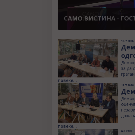
САМО ВИСТИНА - ГОС
19.7.2026
Дем
одг
Демокр
за да 
граѓан
повеќе...
19.7.2026
Дем
Демокр
оценув
незави
држава
повеќе...
6.6.2026