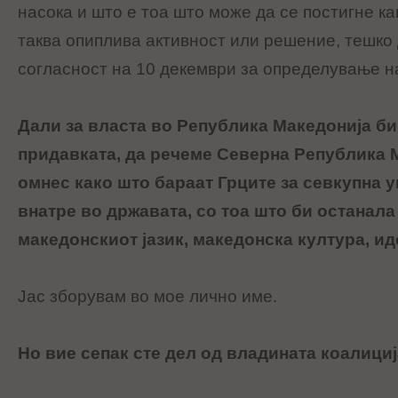
насока и што е тоа што може да се постигне ка
таква опиплива активност или решение, тешко 
согласност на 10 декември за определување на
Дали за власта во Република Македонија б
придавката, да речеме Северна Република М
омнес како што бараат Грците за севкупна у
внатре во државата, со тоа што би останала
македонскиот јазик, македонска култура, ид
Јас зборувам во мое лично име.
Но вие сепак сте дел од владината коалици