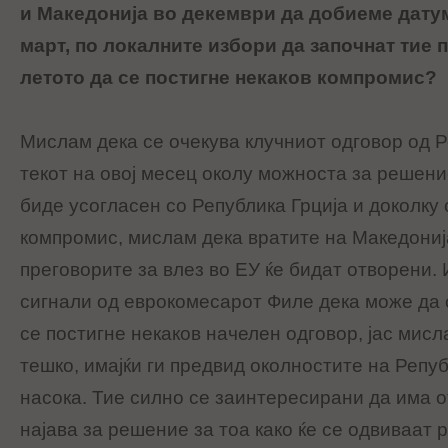
и Македонија во декември да добиеме датум
март, по локалните избори да започнат тие п
летото да се постигне некаков компромис?
Мислам дека се очекува клучниот одговор од 
текот на овој месец околу можноста за решение
биде усогласен со Република Грција и доколку 
компромис, мислам дека вратите на Македониј
преговорите за влез во ЕУ ќе бидат отворени.
сигнали од еврокомесарот Филе дека може да 
се постигне некаков начелен одговор, јас мисл
тешко, имајќи ги предвид околностите на Репуб
насока. Тие силно се заинтересирани да има 
најава за решение за тоа како ќе се одвиваат р