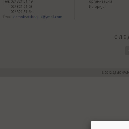
Тел: 02/ 321 51 49
организации
02/ 321 51 63
Историја
02/ 321 51 64
Email:
demokratskisojuz@ymail.com
СЛЕ
© 2012 ДЕМОКРАТ