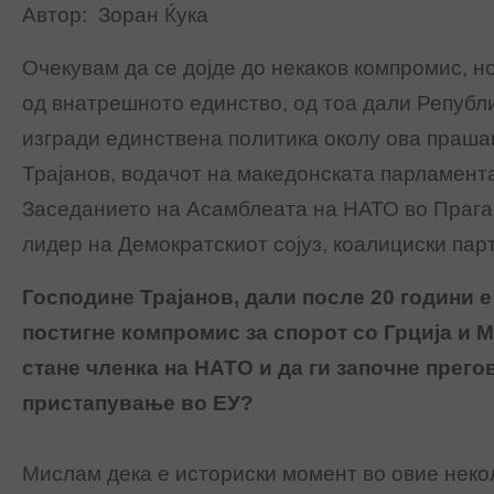
Aвтор: Зоран Ќука
Очекувам да се дојде до некаков компромис, но
од внатрешното единство, од тоа дали Републ
изгради единствена политика околу ова праша
Трајанов, водачот на македонската парламент
Заседанието на Асамблеата на НАТО во Прага.
лидер на Демократскиот сојуз, коалициски пар
Господине Трајанов, дали после 20 години е
постигне компромис за спорот со Грција и 
стане членка на НАТО и да ги започне прего
пристапување во ЕУ?
Мислам дека е историски момент во овие неко