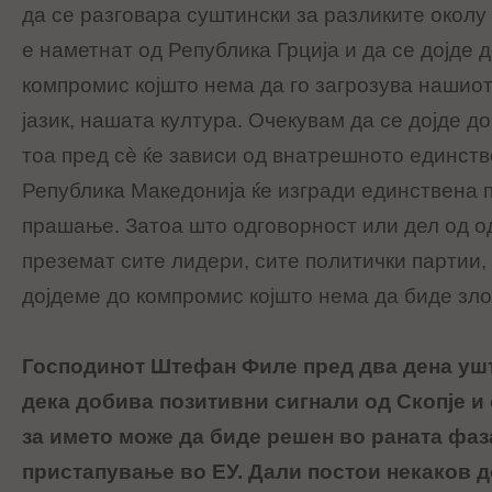
да се разговара суштински за разликите околу 
е наметнат од Република Грција и да се дојде 
компромис којшто нема да го загрозува нашио
јазик, нашата култура. Очекувам да се дојде д
тоа пред сè ќе зависи од внатрешното единств
Република Македонија ќе изгради единствена 
прашање. Затоа што одговорност или дел од о
преземат сите лидери, сите политички партии,
дојдеме до компромис којшто нема да биде зл
Господинот Штефан Филе пред два дена уш
дека добива позитивни сигнали од Скопје и
за името може да биде решен во раната фаз
пристапување во ЕУ. Дали постои некаков д