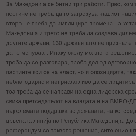
За Македонија се битни три работи. Прво, ком
постине не треба да го загрозува нашиот наци
второ не треба да имплицира промена на Уста
Македонија и трето не треба да создава дилем
другите држави, 130 држави што не признале п
да го менуваат. Инаку околу можното решение,
треба да се разговара, треба дел од одговорно
партиите кои се на власт, но и опозицијата, та
неблагодарно и неприфатливо да се лицитира
тоа треба да се направи на една лидерска сред
свика претседателот на владата и на ВМРО-ДПМ
најголемата поддршка во државата, на кој сред
црвената линија на Република Македонија. Док
референдум со таквото решение, сите оние што