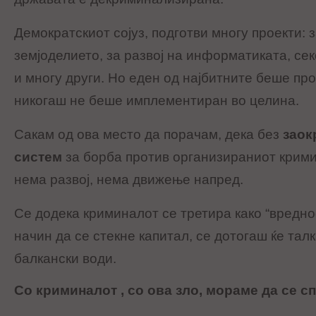
Демократскиот сојуз, подготви многу проекти: з
земјоделието, за развој на информатиката, се
и многу други. Но еден од најбитните беше прое
никогаш не беше имплементиран во целина.
Сакам од ова место да порачам, дека без
заок
систем
за борба против организираниот крими
нема развој, нема движење напред.
Се додека криминалот се третира како “вреднос
начин да се стекне капитал, се дотогаш ќе та
балкански води.
Со криминалот , со ова зло, мораме да се с