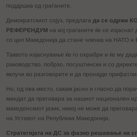
поддршка од граѓаните.
Демократскиот сојуз, предлага
да се одржи 
РЕФЕРЕНДУМ
на кој граѓаните ќе се изјаснат
со цел Македонија да стане членка на НАТО и 
Таквото изјаснување ќе го охрабри и ќе му да
раководство, побрзо, посуштински и со директ
вклучи во разговорите и да пронајде прифатл
Но, од ова место, сакам јасно и гласно да пора
мандат да преговара за нашиот национален ид
македонскиот јазик, никој не може да прегова
на Уставот на Република Македонија.
Стратегијата на ДС за фазно решавање на с