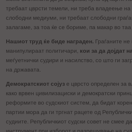
требаат цврсти темели, ни треба владеење на 
слободни медиуми, ни требаат слободни граѓан
залагаме, за тоа ќе се бориме, па макар во таа
Нашиот труд ќе биде награден.
Граѓаните не 
манипулираат политичари,
кои за да дојдат н
меѓуетнички судири и насилство, со што ги за
на државата.
Демократскиот сојуз
е цврсто определен за в
како врвен цивилизациски и демократски прин
реформите во судскиот систем, да бидат коре
партии мора да ги тргнат рацете од Републички
судиите. Републичкиот судски совет не смее д
инструмент при изборот и разрешување на суд