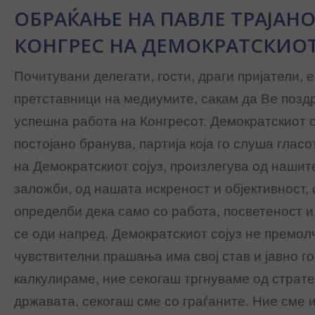
ОБРАЌАЊЕ НА ПАВЛЕ ТРАЈАНОВ
КОНГРЕС НА ДЕМОКРАТСКИОТ
Почитувани делегати, гости, драги пријатели, 
претставници на медиумите, сакам да Ве позд
успешна работа на Конгресот. Демократскиот со
постојано бранува, партија која го слуша гласо
на Демократскиот сојуз, произлегува од наши
заложби, од нашата искреност и објективност,
определби дека само со работа, посветеност 
се оди напред. Демократскиот сојуз не премолч
чувствителни прашања има свој став и јавно г
калкулираме, ние секогаш тргнуваме од страт
државата, секогаш сме со граѓаните. Ние сме 