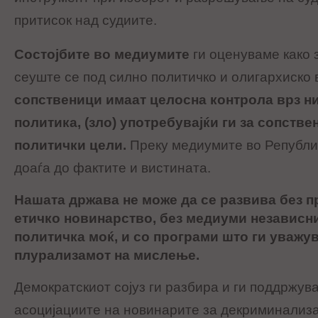
притисок над судиите.
Состојбите во медиумите
ги оценуваме како 
сеуште се под силно политичко и олигархиско 
сопственици имаат целосна контрола врз н
политика, (зло) употребувајќи ги за сопстве
политички цели.
Преку медиумите во Републи
доаѓа до фактите и вистината.
Нашата држава не може да се развива без 
етичко новинарство, без медиуми независни
политичка моќ, и со програми што ги уважу
плурализамот на мислење.
Демократскиот сојуз ги разбира и ги поддржув
асоцијациите на новинарите за декриминализа