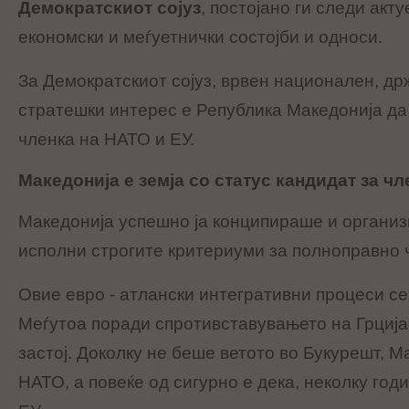
Демократскиот сојуз
, постојано ги следи акт
економски и меѓуетнички состојби и односи.
За Демократскиот сојуз, врвен национален, др
стратешки интерес е Република Македонија да
членка на НАТО и ЕУ.
Македонија е земја со статус кандидат за чл
Македонија успешно ја конципираше и организ
исполни строгите критериуми за полноправно 
Овие евро - атлански интегративни процеси се
Меѓутоа поради спротивставувањето на Грција,
застој. Доколку не беше ветото во Букурешт, М
НАТО, а повеќе од сигурно е дека, неколку год