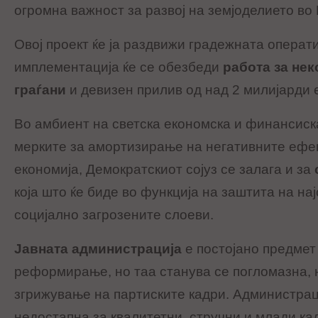
огромна важност за развој на земјоделието во
Овој проект ќе ја раздвижи градежната операти
имплементација ќе се обезбеди
работа за нек
граѓани
и девизен прилив од над 2 милијарди 
Во амбиент на светска економска и финансиск
мерките за амортизирање на негативните ефе
економија, Демократскиот сојуз се залага и за
која што ќе биде во функција на заштита на н
социјално загрозените слоеви.
Јавната администрација
е постојано предмет
реформирање, но таа станува се погломазна, 
згрижување на партиските кадри. Администрац
недостапна за квалитетни, стручни и млади ка