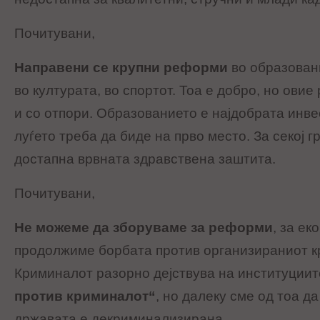
Почитувани,
Направени се крупни реформи
во образовани
во културата, во спортот. Тоа е добро, но ови
и со отпори. Образованието е најдобрата инвес
луѓето треба да биде на прво место. За секој 
достапна врвната здравствена заштита.
Почитувани,
Не можеме да зборуваме за реформи
, за ек
продолжиме борбата против организираниот кр
Криминалот разорно дејствува на институциит
против криминалот“
, но далеку сме од тоа д
државата е декриминализирана.