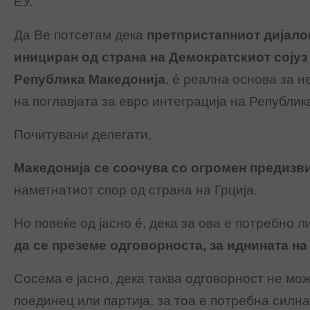
ЕУ.
Да Ве потсетам дека
претпристапниот дијало
инициран од страна на Демократскиот сојуз
Република Македонија
, é реална основа за
на поглавјата за евро интеграција на Републик
Почитувани делегати,
Македонија се соочува со огромен предизв
наметнатиот спор од страна на Грција.
Но повеќе од јасно é, дека за ова е потребно 
да се преземе одговорноста, за иднината на
Сосема е јасно, дека таква одговорност не мо
поединец или партија, за тоа е потребна силна