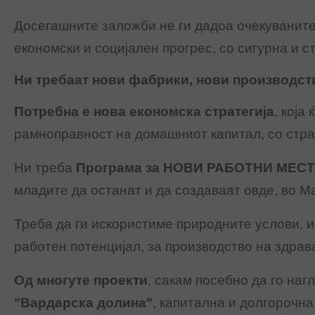
Досегашните заложби не ги дадоа очекуваните
економски и социјален прогрес, со сигурна и 
Ни требаат нови фабрики, нови производст
Потребна е нова економска стратегија
, која
рамноправност на домашниот капитал, со стра
Ни треба
Програма за НОВИ РАБОТНИ МЕС
младите да останат и да создаваат овде, во М
Треба да ги искористиме природните услови, и
работен потенцијал, за производство на здрав
Од многуте проекти
, сакам посебно да го на
"Вардарска долина"
, капитална и долгорочна 