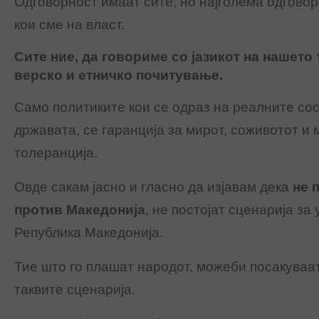
Одговорност имаат сите, но најголема одгово
кои сме на власт.
Сите ние, да говориме со јазикот на нашет
верско и етничко почитување.
Само политиките кои се одраз на реалните сос
државата, се гаранција за мирот, соживотот и 
толеранција.
Овде сакам јасно и гласно да изјавам дека
не 
против Македонија
, не постојат сценарија з
Република Македонија.
Тие што го плашат народот, можеби посакуваат
таквите сценарија.