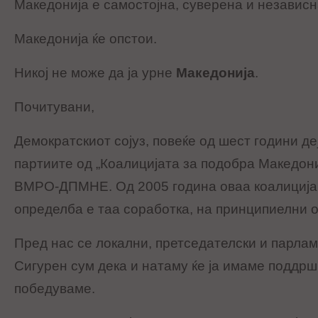
Македонија е самостојна, суверена и независн
Македонија ќе опстои.
Никој не може да ја урне
Македонија
.
Почитувани,
Демократскиот сојуз, повеќе од шест години де
партиите од „Коалицијата за подобра Македони
ВМРО-ДПМНЕ. Од 2005 година оваа коалиција
определба е таа соработка, на принципиелни 
Пред нас се локални, претседателски и парла
Сигурен сум дека и натаму ќе ја имаме поддршк
победуваме.