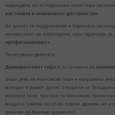
навредата, но истовремено инсистира на почи
вистината и човековото достоинство
.
Во целост ги поддржуваме и барањата на синд
независност на новинарите, како гаранција за
професионалност
.
Почитувани делегати,
Демократскиот сојуз
е за промени во
економ
Знам дека на економски план е направено мног
воведен е рамен данок, отворени се безцарин
развојни зони, пратени се економски промотор
владини тимови посетија повеќе држави, но и 
можеме да бидеме задоволни.