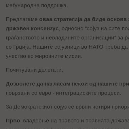
меѓународна поддршка.
Предлагаме
оваа стратегија да биде основа
државен консензус
, односно “сојуз на сите п
граѓанството и невладините организации“ за 
со Грција. Нашите сојузници во НАТО треба да
учество во мировните мисии.
Почитувани делегати,
Дозволете да нагласам некои од нашите пр
поврзани со евро - интеграциските процеси.
За Демократскиот сојуз се врвни четири приор
Прво
, владеење на правото и правната држав