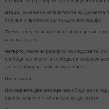
натамошните реформи на правосудниот систе
Второ
, јакнење на капацитетите на државата 
стручна и професионална администрација;
Трето
, неселективност во борбата против орг
корупцијата, и
Четврто
, темелни реформи на медиумите, со 
слобода на печатот и слобода на изразувањето,
да се етаблираат како четврта власт.
Почитувани,
Последните два месеци
има обиди да се нар
односи, мирот и стабилноста во државата.