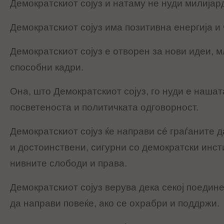
Демократскиот сојуз и натаму не нуди милијар
Демократскиот сојуз има позитивна енергија и 
Демократскиот сојуз е отворен за нови идеи, 
способни кадри.
Она, што Демократскиот сојуз, го нуди е нашат
посветеноста и политичката одговорност.
Демократскиот сојуз ќе направи сé граѓаните д
и достоинствени, сигурни со демократски инст
нивните слободи и права.
Демократскиот сојуз верува дека секој поедине
да направи повеќе, ако се охрабри и поддржи.