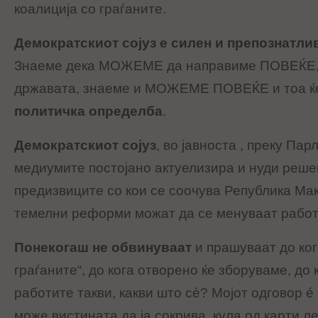
коалиција со граѓаните.
Демократскиот сојуз е силен и препознатлив
Знаеме дека МОЖЕМЕ да направиме ПОВЕЌЕ, з
државата, знаеме и МОЖЕМЕ ПОВЕЌЕ и тоа ќ
политичка определба
.
Демократскиот сојуз
, во јавноста , преку Пар
медиумите постојано актуелизира и нуди реше
предизвиците со кои се соочува Република Ма
темелни реформи можат да се менуваат работ
Понекогаш не обвинуваат
и прашуваат до ког
граѓаните“, до кога отворено ќе зборуваме, до 
работите такви, какви што сè? Мојот одговор é 
може вистината да ја сокрива, кула од карти л