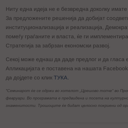
Ниту една идеја не е безвредна доколку имате 
За предложените решенија да добијат соодвет
институционализација и реализација, Демократ
помеѓу граѓаните и власта, ќе ги имплементир
Стратегија за забрзан економски развој.
Секој може еднаш да даде предлог и да гласа 
Апликацијата е поставена на нашата Facebook
да дојдете со клик
ТУКА.
*Семинарот ќе се одржи во хотелот „Црешово топче“ во Пр
февруари. Во програмата е предвидена и посета на културн
знаменитости. Трошоците ќе бидат целосно покриени од ор