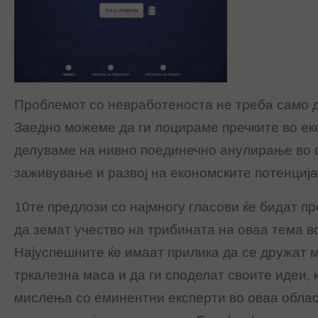
Проблемот со невработеноста не треба само д
Заедно можеме да ги лоцираме пречките во ек
делуваме на нивно поединечно анулирање во 
заживување и развој на економските потенција
10те предлози со најмногу гласови ќе бидат п
да земат учество на трибината на оваа тема в
Најуспешните ќе имаат прилика да се дружат м
тркалезна маса и да ги споделат своите идеи, 
мислења со еминентни експерти во оваа облас