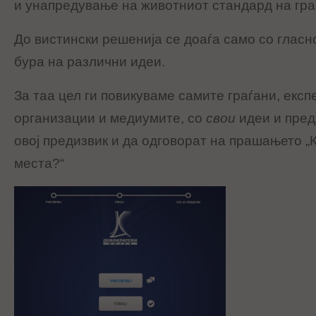
и унапредување на животниот стандард на гра
До вистински решенија се доаѓа само со глас
бура на различни идеи.
За таа цел ги повикуваме самите граѓани, екс
организации и медиумите, со
свои
идеи и пред
овој предизвик и да одговорат на прашањето „
места?“