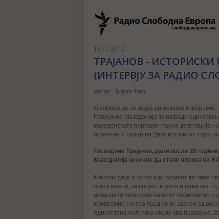
13.11.2012
ТРАЈАНОВ - ИСТОРИСКИ
(ИНТЕРВЈУ ЗА РАДИО СЛ
Aвтор: Зоран Ќука
Очекувам да се дојде до некаков компромис,
Република Македонија ќе изгради единствен
македонската парламентарна делегација на 
пратеник и лидер на Демократскиот сојуз, к
Господине Трајанов, дали после 20 години 
Македонија конечно да стане членка на НА
Мислам дека е историски момент во овие не
околу името, за спорот којшто е наметнат о
нема да го загрозува нашиот национален иде
компромис, но тоа пред сè ќе зависи од вна
единствена политика околу ова прашање. З