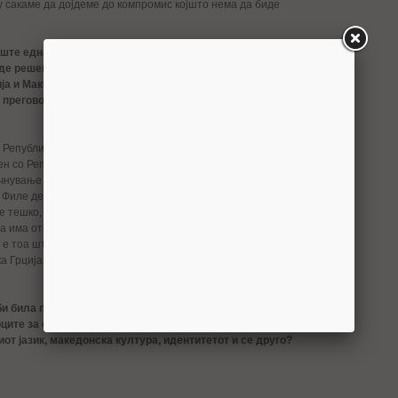
у сакаме да дојдеме до компромис којшто нема да биде
ште еднаш подвлече дека добива позитивни сигнали од Скопје и
де решен во раната фаза од преговорите за пристапување во ЕУ.
ија и Македонија во декември да добиеме датум за преговори, по
 преговори и до јуни, до летото да се постигне некаков
 Република Македонија во текот на овој месец околу можноста за
н со Република Грција и доколку се дојде со таков еден компромис,
чнување на преговорите за влез во ЕУ ќе бидат отворени. Иако
Филе дека може да се добие покана без да се постигне некаков
е тешко, имајќи ги предвид околностите на Република Грција во
а има отприлика решение или најава за решение за тоа како ќе се
 е тоа што може да се постигне како договор. Без една таква
а Грција ќе даде согласност на 10 декември за определување на
би била прифатлива придавката, да речеме Северна Република
ците за севкупна употреба, освен за внатре во државата, со тоа
от јазик, македонска култура, идентитетот и се друго?