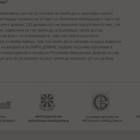
ија?
омпромисот што ќе се постине не треба да го загрозува нашиот
мплицира промена на Уставот на Република Македонија и трето не
ругите држави, 130 држави што не признале под уставното име, тоа
е, навистина за тоа треба да се разговара, треба дел од
 на власт, но и опозицијата, така што сега е апсолутно
а со можни имиња, туку тоа треба да се направи на една лидерска
т на владата и на ВМРО-ДПМНЕ, бидејќи тој ја има најголемата
договори црвената линија на Република Македонија. Доколку се оди
е што ќе се заложат за него треба да направат сè тоа да биде