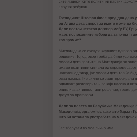
сите лидери, сите политички партии, доколк
злоупотребуван.
Господинот Штефан Филе пред два дена у
од Атина дека спорот за името може да би
Дали постои некаков договор меѓу ЕУ, Грц
март, по локалните избори да започнат тие
компромис?
Мислам дека се очекува клучниот одговор од
решение. Тој одговор треба да биде усогласе
мислам дека вратите на Македонија за запо
имаме позитивни сигнали од еврокомесарот 
начелен одговор, јас мислам дека тоа ќе бид
оваа насока. Тие силно се заинтересирани д
одвиваат разговорите и во која насока и што
опиплива активност или решение, тешко дек
датум за преговори.
Дали за власта во Република Македонија 
Македонија, ерга омнес како што бараат Гр
што би останала употребата на македонски
Јас зборувам во мое лично име.