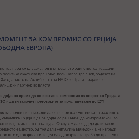
 МОМЕНТ ЗА КОМПРОМИС СО ГРЦИЈА
ОБОДНА ЕВРОПА)
 но тоа пред сè ќе зависи од внатрешното единство, од тоа дали
а политика околу ова прашање, вели Павле Трајанов, водачот на
Заседанието на Асамблеата на НАТО во Прага. Трајанов е
оалициски партнер во власта.
е дојдено време да се постигне компромис за спорот со Грција и
ТО и да ги започне преговорите за пристапување во ЕУ?
колку следни шест месеци да се разговара суштински за разликите
д Република Грција и да се дојде до решение, до компромис којшто
нтитет, јазик, нашата култура. Очекувам да се дојде до некаков
трешното единство, од тоа дали Република Македонија ќе изгради
атоа што одговорност или дел од одговорноста треба да преземат