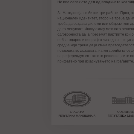
Но вие сепак сте дел од владината коалиц
За Македонија се битни три работи. Прво, к
национален идентитет, второ не треба да и
треба да создава дилеми или обврски кон д
да го менуваат. Инаку околу можното решени
одговорноста да ја преземат партиите кои се
неблагодарно и неприфатливо да се лицитир
средба која треба да ја свика претседатело
поддршка во државата, на кој средба ќе се 
на референдум со таквото решение, сите они
прифатено при изјаснувањето на граѓаните.