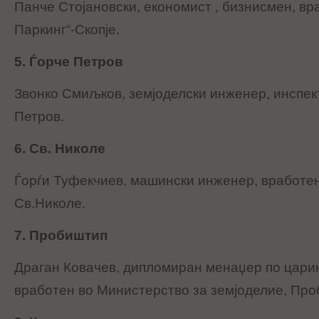
Панче Стојановски, економист , бизнисмен, вр
Паркинг“-Скопје.
5. Ѓорче Петров
Звонко Смиљков, земјоделски инженер, инспек
Петров.
6. Св. Николе
Ѓорѓи Туфекчиев, машински инженер, вработе
Св.Николе.
7. Пробиштип
Драган Ковачев, дипломиран менаџер по царин
вработен во Министерство за земјоделие, Про