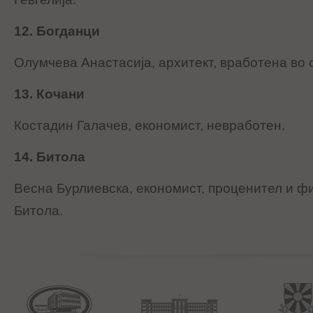
12. Богданци
Олумчева Анастасија, архитект, вработена во 
13. Кочани
Костадин Галачев, економист, невработен.
14. Битола
Весна Бурлиевска, економист, проценител и ф
Битола.