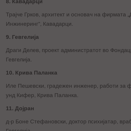
8. Кавадарци
Трајче Грков, архитект и основач на фирмата 
Инжинеринг“, Кавадарци.
9. Гевгелија
Драги Делев, проект администратот во Фондаци
Гевгелија.
10. Крива Паланка
Иле Пешевски, градежен инженер, работи за 
унд Кифер, Крива Паланка.
11. Дојран
д-р Боне Стефановски, доктор психијатар, вра
Гевгелија.