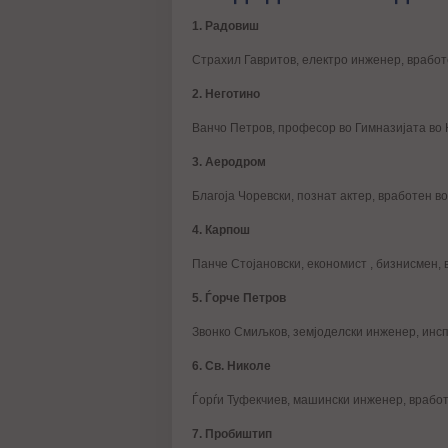
1. Радовиш
Страхил Гавритов, електро инженер, вработ
2. Неготино
Ванчо Петров, професор во Гимназијата во 
3. Аеродром
Благоја Чоревски, познат актер, вработен во
4. Карпош
Панче Стојановски, економист , бизнисмен, 
5. Ѓорче Петров
Звонко Смиљков, земјоделски инженер, инс
6. Св. Николе
Ѓорѓи Туфекчиев, машински инженер, врабо
7. Пробиштип