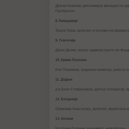
Драган Ковачев, дипломиран менаџер по цар
Пробиштип.
8. Кавадарци
Трајче Грков, архитект и основач на фирмат
9. Гевгелија
Драги Делев, проект администратот во Фонда
10. Крива Паланка
Иле Пешевски, градежен инженер, работи з
11. Дојран
д-р Боне Стефановски, доктор психијатар, в
12. Богданци
Олумчева Анастасија, архитект, вработена 
13. Кочани
Костадин Галачев, економист, невработен.