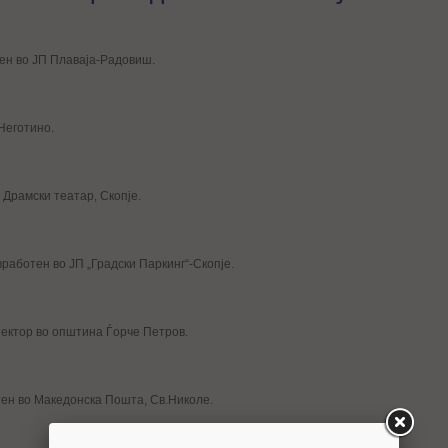
ен во ЈП Плаваја-Радовиш.
Неготино.
 Драмски театар, Скопје.
вработен во ЈП „Градски Паркинг“-Скопје.
пектор во општина Ѓорче Петров.
тен во Македонска Пошта, Св.Николе.