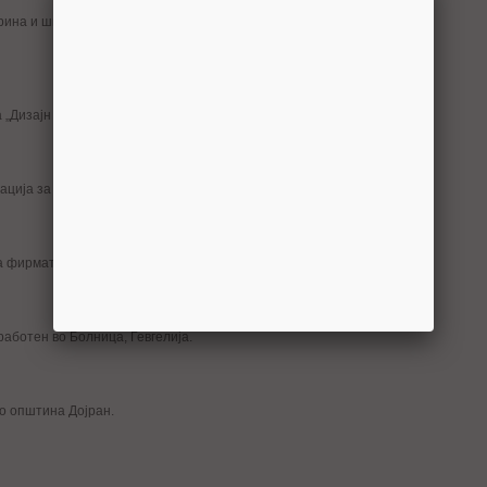
ина и шпедиција, вработен во Министерство за земјоделие,
а „Дизајн Центар Инжинеринг“, Кавадарци.
ција за локален развој, Гевгелија.
а фирмата Геинг Кребс унд Кифер, Крива Паланка.
работен во Болница, Гевгелија.
во општина Дојран.