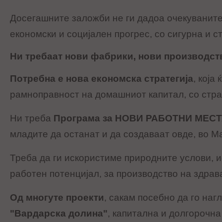
Досегашните заложби не ги дадоа очекуваните
економски и социјален прогрес, со сигурна и 
Ни требаат нови фабрики, нови производст
Потребна е нова економска стратегија
, која
рамноправност на домашниот капитал, со стра
Ни треба
Програма за НОВИ РАБОТНИ МЕС
младите да останат и да создаваат овде, во М
Треба да ги искористиме природните услови, и
работен потенцијал, за производство на здрав
Од многуте проекти
, сакам посебно да го на
"Вардарска долина"
, капитална и долгорочна 