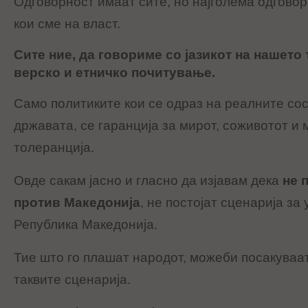
Одговорност имаат сите, но најголема одгово
кои сме на власт.
Сите ние, да говориме со јазикот на нашет
верско и етничко почитување.
Само политиките кои се одраз на реалните сос
државата, се гаранција за мирот, соживотот и 
толеранција.
Овде сакам јасно и гласно да изјавам дека
не 
против Македонија
, не постојат сценарија з
Република Македонија.
Тие што го плашат народот, можеби посакуваат
таквите сценарија.