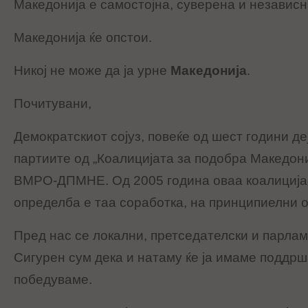
Македонија е самостојна, суверена и независн
Македонија ќе опстои.
Никој не може да ја урне
Македонија
.
Почитувани,
Демократскиот сојуз, повеќе од шест години де
партиите од „Коалицијата за подобра Македони
ВМРО-ДПМНЕ. Од 2005 година оваа коалиција
определба е таа соработка, на принципиелни 
Пред нас се локални, претседателски и парла
Сигурен сум дека и натаму ќе ја имаме поддршк
победуваме.