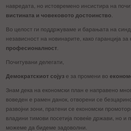
навредата, но истовремено инсистира на почи
вистината и човековото достоинство
.
Во целост ги поддржуваме и барањата на синд
независност на новинарите, како гаранција за
професионалност
.
Почитувани делегати,
Демократскиот сојуз
е за промени во
економ
Знам дека на економски план е направено мног
воведен е рамен данок, отворени се безцарин
развојни зони, пратени се економски промотор
владини тимови посетија повеќе држави, но и 
можеме да бидеме задоволни.