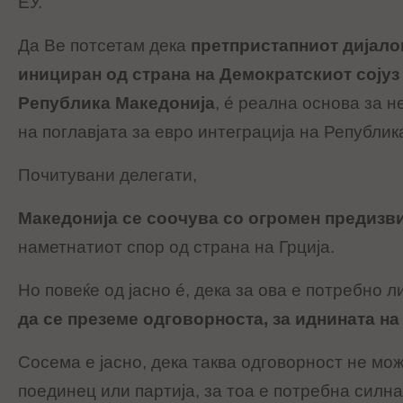
ЕУ.
Да Ве потсетам дека
претпристапниот дијало
инициран од страна на Демократскиот сојуз
Република Македонија
, é реална основа за
на поглавјата за евро интеграција на Републик
Почитувани делегати,
Македонија се соочува со огромен предизв
наметнатиот спор од страна на Грција.
Но повеќе од јасно é, дека за ова е потребно 
да се преземе одговорноста, за иднината на
Сосема е јасно, дека таква одговорност не мо
поединец или партија, за тоа е потребна силна