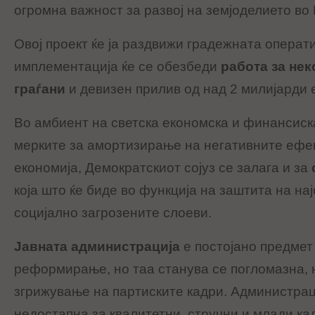
огромна важност за развој на земјоделието во
Овој проект ќе ја раздвижи градежната операти
имплементација ќе се обезбеди
работа за нек
граѓани
и девизен прилив од над 2 милијарди 
Во амбиент на светска економска и финансиск
мерките за амортизирање на негативните ефе
економија, Демократскиот сојуз се залага и за
која што ќе биде во функција на заштита на н
социјално загрозените слоеви.
Јавната администрација
е постојано предмет
реформирање, но таа станува се погломазна, 
згрижување на партиските кадри. Администрац
недостапна за квалитетни, стручни и млади ка