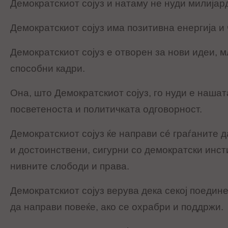
Демократскиот сојуз и натаму не нуди милијар
Демократскиот сојуз има позитивна енергија и 
Демократскиот сојуз е отворен за нови идеи, 
способни кадри.
Она, што Демократскиот сојуз, го нуди е нашат
посветеноста и политичката одговорност.
Демократскиот сојуз ќе направи сé граѓаните д
и достоинствени, сигурни со демократски инст
нивните слободи и права.
Демократскиот сојуз верува дека секој поедине
да направи повеќе, ако се охрабри и поддржи.