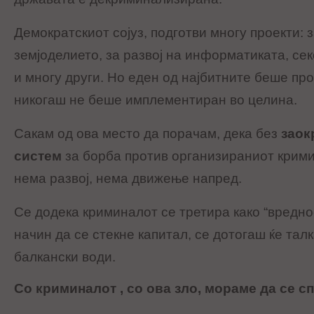
Демократскиот сојуз, подготви многу проекти: з
земјоделието, за развој на информатиката, се
и многу други. Но еден од најбитните беше прое
никогаш не беше имплементиран во целина.
Сакам од ова место да порачам, дека без
заок
систем
за борба против организираниот крими
нема развој, нема движење напред.
Се додека криминалот се третира како “вреднос
начин да се стекне капитал, се дотогаш ќе та
балкански води.
Со криминалот , со ова зло, мораме да се с