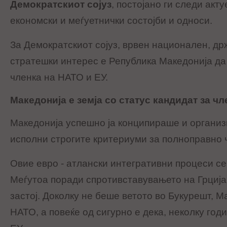
Демократскиот сојуз
, постојано ги следи акт
економски и меѓуетнички состојби и односи.
За Демократскиот сојуз, врвен национален, др
стратешки интерес е Република Македонија да
членка на НАТО и ЕУ.
Македонија е земја со статус кандидат за чл
Македонија успешно ја конципираше и организ
исполни строгите критериуми за полноправно 
Овие евро - атлански интегративни процеси се
Меѓутоа поради спротивставувањето на Грција,
застој. Доколку не беше ветото во Букурешт, М
НАТО, а повеќе од сигурно е дека, неколку год