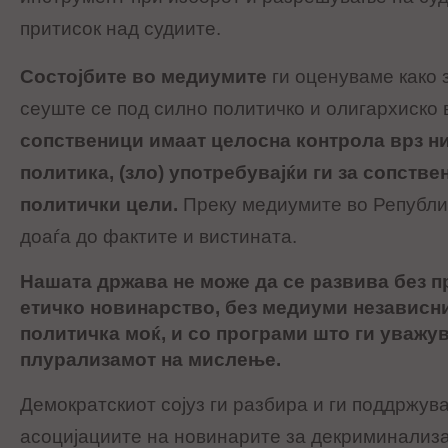
притисок над судиите.
Состојбите во медиумите
ги оценуваме како 
сеуште се под силно политичко и олигархиско 
сопственици имаат целосна контрола врз н
политика, (зло) употребувајќи ги за сопстве
политички цели.
Преку медиумите во Републи
доаѓа до фактите и вистината.
Нашата држава не може да се развива без 
етичко новинарство, без медиуми независни
политичка моќ, и со програми што ги уважу
плурализамот на мислење.
Демократскиот сојуз ги разбира и ги поддржув
асоцијациите на новинарите за декриминализа