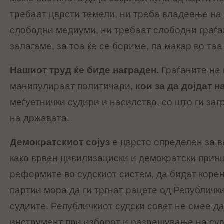
требаат цврсти темели, ни треба владеење на 
слободни медиуми, ни требаат слободни граѓан
залагаме, за тоа ќе се бориме, па макар во таа
Нашиот труд ќе биде награден.
Граѓаните не 
манипулираат политичари,
кои за да дојдат н
меѓуетнички судири и насилство, со што ги за
на државата.
Демократскиот сојуз
е цврсто определен за в
како врвен цивилизациски и демократски прин
реформите во судскиот систем, да бидат коре
партии мора да ги тргнат рацете од Републички
судиите. Републичкиот судски совет не смее д
инструмент при изборот и разрешување на суд