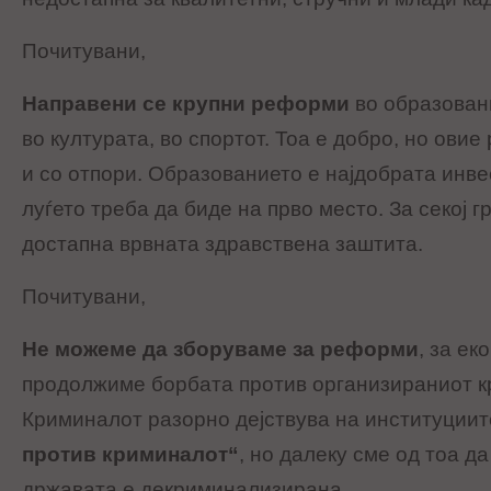
Почитувани,
Направени се крупни реформи
во образовани
во културата, во спортот. Тоа е добро, но ови
и со отпори. Образованието е најдобрата инвес
луѓето треба да биде на прво место. За секој 
достапна врвната здравствена заштита.
Почитувани,
Не можеме да зборуваме за реформи
, за ек
продолжиме борбата против организираниот кр
Криминалот разорно дејствува на институциит
против криминалот“
, но далеку сме од тоа д
државата е декриминализирана.