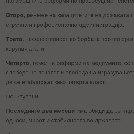
натамошните реформи на правосудниот систе
Второ
, јакнење на капацитетите на државата 
стручна и професионална администрација;
Трето
, неселективност во борбата против орг
корупцијата, и
Четврто
, темелни реформи на медиумите, со 
слобода на печатот и слобода на изразувањето,
да се етаблираат како четврта власт.
Почитувани,
Последните два месеци
има обиди да се нар
односи, мирот и стабилноста во државата.