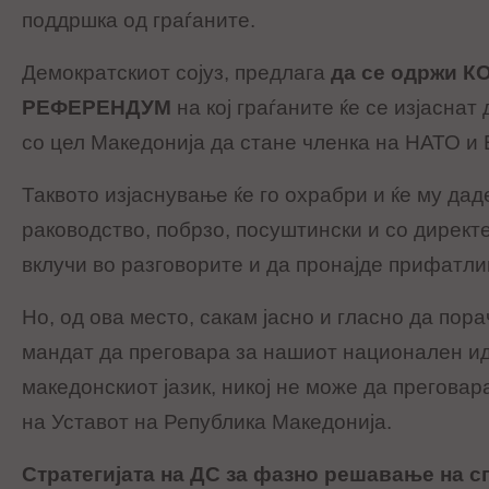
поддршка од граѓаните.
Демократскиот сојуз, предлага
да се одржи 
РЕФЕРЕНДУМ
на кој граѓаните ќе се изјаснат
со цел Македонија да стане членка на НАТО и 
Таквото изјаснување ќе го охрабри и ќе му да
раководство, побрзо, посуштински и со директ
вклучи во разговорите и да пронајде прифатл
Но, од ова место, сакам јасно и гласно да пора
мандат да преговара за нашиот национален ид
македонскиот јазик, никој не може да прегова
на Уставот на Република Македонија.
Стратегијата на ДС за фазно решавање на с