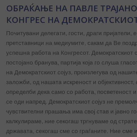
ОБРАЌАЊЕ НА ПАВЛЕ ТРАЈАНОВ
КОНГРЕС НА ДЕМОКРАТСКИОТ
Почитувани делегати, гости, драги пријатели, 
претставници на медиумите, сакам да Ве позд
успешна работа на Конгресот. Демократскиот со
постојано бранува, партија која го слуша гласо
на Демократскиот сојуз, произлегува од наши
заложби, од нашата искреност и објективност,
определби дека само со работа, посветеност 
се оди напред. Демократскиот сојуз не премолч
чувствителни прашања има свој став и јавно г
калкулираме, ние секогаш тргнуваме од страт
државата, секогаш сме со граѓаните. Ние сме 