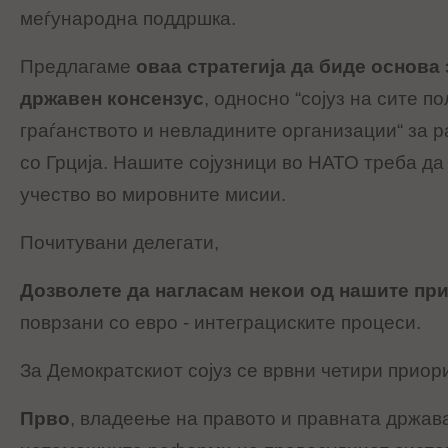
меѓународна поддршка.
Предлагаме
оваа стратегија да биде основа
државен консензус
, односно “сојуз на сите п
граѓанството и невладините организации“ за 
со Грција. Нашите сојузници во НАТО треба да
учество во мировните мисии.
Почитувани делегати,
Дозволете да нагласам некои од нашите пр
поврзани со евро - интеграциските процеси.
За Демократскиот сојуз се врвни четири приор
Прво
, владеење на правото и правната држав