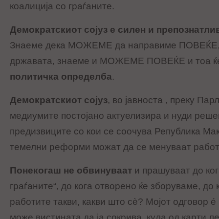
коалиција со граѓаните.
Демократскиот сојуз е силен и препознатлив
Знаеме дека МОЖЕМЕ да направиме ПОВЕЌЕ, з
државата, знаеме и МОЖЕМЕ ПОВЕЌЕ и тоа ќ
политичка определба
.
Демократскиот сојуз
, во јавноста , преку Пар
медиумите постојано актуелизира и нуди реше
предизвиците со кои се соочува Република Ма
темелни реформи можат да се менуваат работ
Понекогаш не обвинуваат
и прашуваат до ког
граѓаните“, до кога отворено ќе зборуваме, до 
работите такви, какви што сè? Мојот одговор é 
може вистината да ја сокрива, кула од карти л