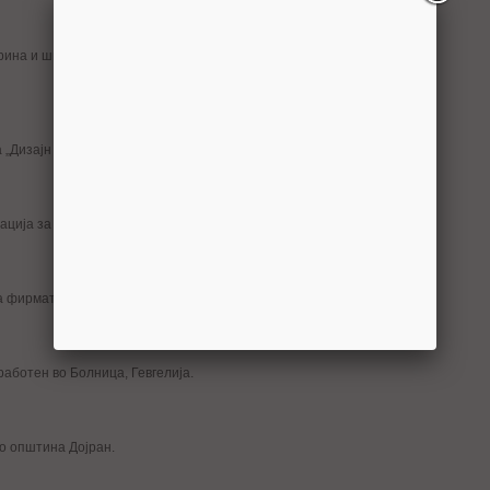
ина и шпедиција, вработен во Министерство за земјоделие,
а „Дизајн Центар Инжинеринг“, Кавадарци.
ција за локален развој, Гевгелија.
а фирмата Геинг Кребс унд Кифер, Крива Паланка.
работен во Болница, Гевгелија.
во општина Дојран.