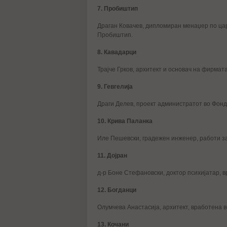
7. Пробиштип
Драган Ковачев, дипломиран менаџер по цар
Пробиштип.
8. Кавадарци
Трајче Грков, архитект и основач на фирмат
9. Гевгелија
Драги Делев, проект администратот во Фонда
10. Крива Паланка
Иле Пешевски, градежен инженер, работи з
11. Дојран
д-р Боне Стефановски, доктор психијатар, в
12. Богданци
Олумчева Анастасија, архитект, вработена 
13. Кочани