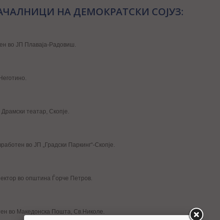
АЧАЛНИЦИ НА ДЕМОКРАТСКИ СОЈУЗ:
ен во ЈП Плаваја-Радовиш.
Неготино.
 Драмски театар, Скопје.
вработен во ЈП „Градски Паркинг“-Скопје.
пектор во општина Ѓорче Петров.
тен во Македонска Пошта, Св.Николе.