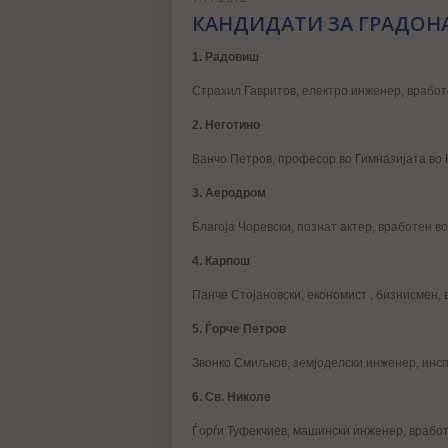
КАНДИДАТИ ЗА ГРАДОН
1. Радовиш
Страхил Гавритов, електро инженер, вработ
2. Неготино
Ванчо Петров, професор во Гимназијата во 
3. Аеродром
Благоја Чоревски, познат актер, вработен во
4. Карпош
Панче Стојановски, економист , бизнисмен, 
5. Ѓорче Петров
Звонко Смиљков, земјоделски инженер, инс
6. Св. Николе
Ѓорѓи Туфекчиев, машински инженер, врабо