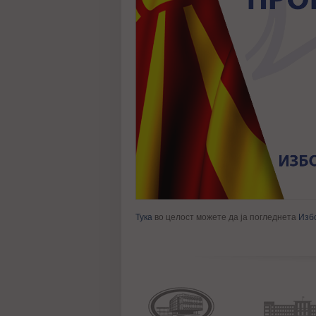
Тука
во целост можете да ја погледнета
Изб