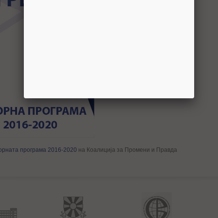
орната програма 2016-2020
на Коалиција за Промени и Правда