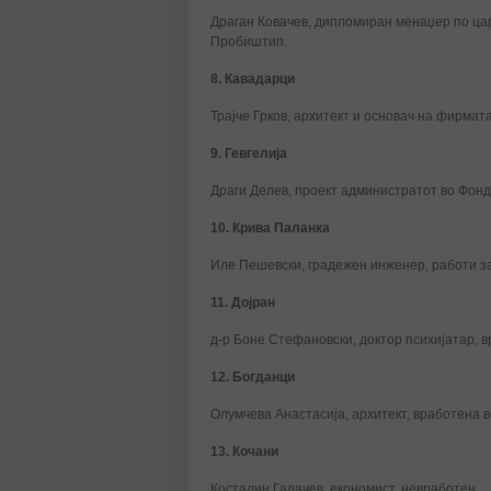
Драган Ковачев, дипломиран менаџер по цар
Пробиштип.
8. Кавадарци
Трајче Грков, архитект и основач на фирмат
9. Гевгелија
Драги Делев, проект администратот во Фонда
10. Крива Паланка
Иле Пешевски, градежен инженер, работи з
11. Дојран
д-р Боне Стефановски, доктор психијатар, в
12. Богданци
Олумчева Анастасија, архитект, вработена 
13. Кочани
Костадин Галачев, економист, невработен.