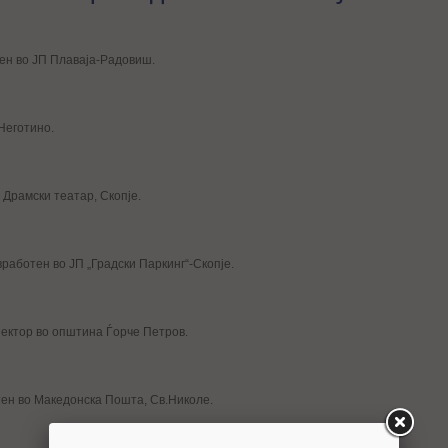
ен во ЈП Плаваја-Радовиш.
Неготино.
 Драмски театар, Скопје.
вработен во ЈП „Градски Паркинг“-Скопје.
пектор во општина Ѓорче Петров.
тен во Македонска Пошта, Св.Николе.