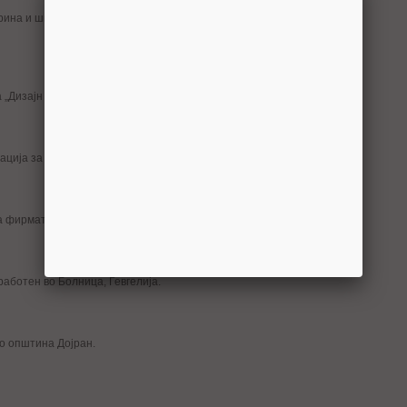
ина и шпедиција, вработен во Министерство за земјоделие,
а „Дизајн Центар Инжинеринг“, Кавадарци.
ција за локален развој, Гевгелија.
а фирмата Геинг Кребс унд Кифер, Крива Паланка.
работен во Болница, Гевгелија.
во општина Дојран.