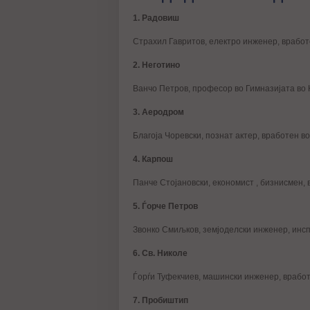
1. Радовиш
Страхил Гавритов, електро инженер, вработ
2. Неготино
Ванчо Петров, професор во Гимназијата во 
3. Аеродром
Благоја Чоревски, познат актер, вработен во
4. Карпош
Панче Стојановски, економист , бизнисмен, 
5. Ѓорче Петров
Звонко Смиљков, земјоделски инженер, инс
6. Св. Николе
Ѓорѓи Туфекчиев, машински инженер, врабо
7. Пробиштип