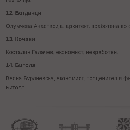
12. Богданци
Олумчева Анастасија, архитект, вработена во 
13. Кочани
Костадин Галачев, економист, невработен.
14. Битола
Весна Бурлиевска, економист, проценител и ф
Битола.