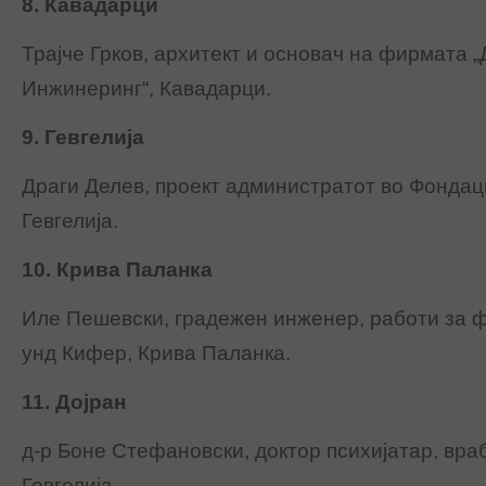
8. Кавадарци
Трајче Грков, архитект и основач на фирмата 
Инжинеринг“, Кавадарци.
9. Гевгелија
Драги Делев, проект администратот во Фондаци
Гевгелија.
10. Крива Паланка
Иле Пешевски, градежен инженер, работи за 
унд Кифер, Крива Паланка.
11. Дојран
д-р Боне Стефановски, доктор психијатар, вра
Гевгелија.