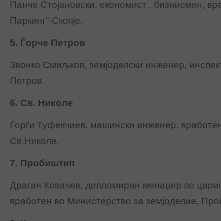
Панче Стојановски, економист , бизнисмен, вр
Паркинг“-Скопје.
5. Ѓорче Петров
Звонко Смиљков, земјоделски инженер, инспек
Петров.
6. Св. Николе
Ѓорѓи Туфекчиев, машински инженер, вработе
Св.Николе.
7. Пробиштип
Драган Ковачев, дипломиран менаџер по царин
вработен во Министерство за земјоделие, Про