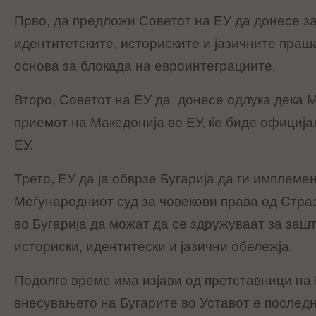
Прво, да предложи Советот на ЕУ да донесе за
идентитетските, историските и јазичните пра
основа за блокада на евроинтеграциите.
Второ, Советот на ЕУ да донесе одлука дека М
приемот на Македонија во ЕУ, ќе биде официјал
ЕУ.
Трето, ЕУ да ја обврзе Бугарија да ги имплеме
Меѓународниот суд за човекови права од Стра
во Бугарија да можат да се здружуваат за заш
историски, идентитески и јазични обележја.
Подолго време има изјави од претставници на 
внесувањето на Бугарите во Уставот е послед