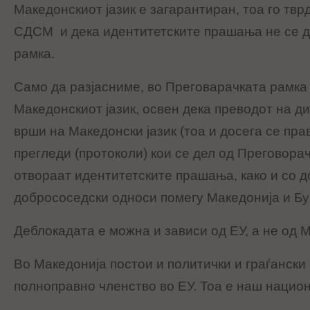
Македонскиот јазик е загарантиран, тоа го тв
СДСМ и дека идентитетските прашања не се д
рамка.
Само да разјасниме, во Преговарачката рамка
Македонскиот јазик, освен дека преводот на ди
врши на Македонски јазик (тоа и досега се пра
прегледи (протоколи) кои се дел од Преговорач
отвораат идентитетските прашања, како и со д
добрососедски односи помегу Македонија и Буг
Деблокадата е можна и зависи од ЕУ, а не од 
Во Македонија постои и политички и граѓански
полноправно членство во ЕУ. Тоа е наш нацио