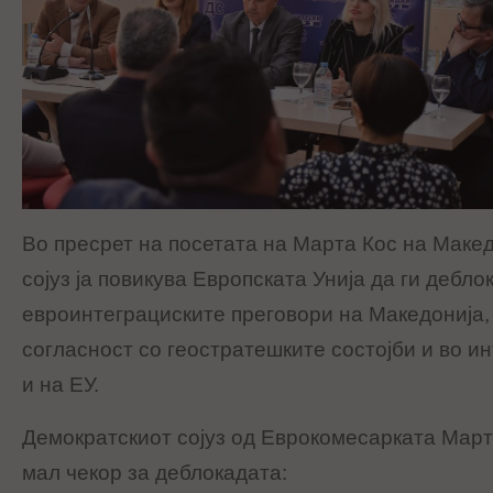
Во пресрет на посетата на Марта Кос на Маке
сојуз ја повикува Европската Унија да ги дебло
евроинтеграциските преговори на Македонија, 
согласност со геостратешките состојби и во и
и на ЕУ.
Демократскиот сојуз од Еврокомесарката Март
мал чекор за деблокадата: