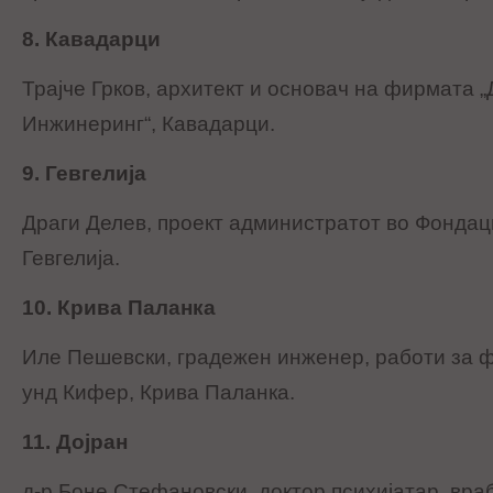
8. Кавадарци
Трајче Грков, архитект и основач на фирмата 
Инжинеринг“, Кавадарци.
9. Гевгелија
Драги Делев, проект администратот во Фондаци
Гевгелија.
10. Крива Паланка
Иле Пешевски, градежен инженер, работи за 
унд Кифер, Крива Паланка.
11. Дојран
д-р Боне Стефановски, доктор психијатар, вра