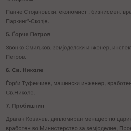
Панче Стојановски, економист , бизнисмен, вр
Паркинг“-Скопје.
5. Ѓорче Петров
Звонко Смиљков, земјоделски инженер, инспек
Петров.
6. Св. Николе
Ѓорѓи Туфекчиев, машински инженер, вработе
Св.Николе.
7. Пробиштип
Драган Ковачев, дипломиран менаџер по царин
вработен во Министерство за земјоделие, Про