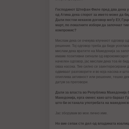
Господинот Штефан Филе пред два дена у
од Атина дека спорот за името може да би
Дали постои некаков договор меѓу ЕУ, Грц
март, по локалните избори да започнат тие
компромис?
Мислам дека се очекува клучниот одговор од
решение. Тој одговор треба да биде усогласе
мислам дека вратите на Македонија за запо
имаме позитивни сигнали од еврокомесарот 
начелен одговор, јас мислам дека тоа ќе бид
оваа насока. Тие силно се заинтересирани д
одвиваат разговорите и во која насока и што
опиплива активност или решение, тешко дек
датум за преговори.
Дали за власта во Република Македонија 
Македонија, ерга омнес како што бараат Гр
што би останала употребата на македонски
Јас зборувам во мое лично име.
Но вие сепак сте дел од владината коалиц