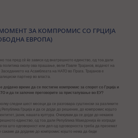
 МОМЕНТ ЗА КОМПРОМИС СО ГРЦИЈА
ОБОДНА ЕВРОПА)
 но тоа пред сè ќе зависи од внатрешното единство, од тоа дали
а политика околу ова прашање, вели Павле Трајанов, водачот на
Заседанието на Асамблеата на НАТО во Прага. Трајанов е
оалициски партнер во власта.
е дојдено време да се постигне компромис за спорот со Грција и
ТО и да ги започне преговорите за пристапување во ЕУ?
колку следни шест месеци да се разговара суштински за разликите
д Република Грција и да се дојде до решение, до компромис којшто
нтитет, јазик, нашата култура. Очекувам да се дојде до некаков
трешното единство, од тоа дали Република Македонија ќе изгради
атоа што одговорност или дел од одговорноста треба да преземат
у сакаме да дојдеме до компромис којшто нема да биде