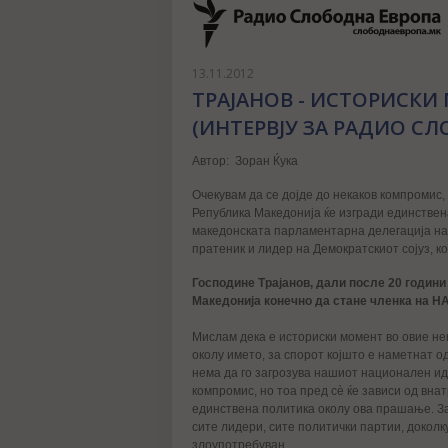
13.11.2012
ТРАЈАНОВ - ИСТОРИСКИ
(ИНТЕРВЈУ ЗА РАДИО СЛ
Aвтор: Зоран Ќука
Очекувам да се дојде до некаков компромис,
Република Македонија ќе изгради единствен
македонската парламентарна делегација на 
пратеник и лидер на Демократскиот сојуз, к
Господине Трајанов, дали после 20 години 
Македонија конечно да стане членка на НА
Мислам дека е историски момент во овие не
околу името, за спорот којшто е наметнат о
нема да го загрозува нашиот национален иде
компромис, но тоа пред сè ќе зависи од вна
единствена политика околу ова прашање. З
сите лидери, сите политички партии, доколк
злоупотребуван.