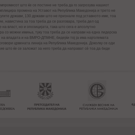
омпромисот што ќе се постине не треба да го загрозува нашиот
мплицира промена на Уставот на Република Македонија и трето не
ругите држави, 130 држави што не признале под уставното име, тоа
е, навистина за тоа треба да се разговара, треба дел од
 на власт, но и опозицијата, така што сега е апсолутно
а со можни имиња, туку тоа треба да се направи на една лидерска
т на владата и на ВМРО-ДПМНЕ, бидејќи тој ја има најголемата
договори црвената линија на Република Македонија. Доколку се оди
е што ќе се заложат за него треба да направат сè тоа да биде