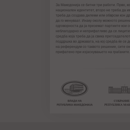
За Македонија се битни три работи. Прво, к
национален идентитет, второ не треба да и
треба да создава дилеми или обврски кон д
да го менуваат. Инаку околу можното решени
одговорноста да ја преземат партиите кои се
неблагодарно и неприфатливо да се лицитир
средба која треба да ја свика претседатело
поддршка во државата, на кој средба ќе се 
на референдум со таквото решение, сите они
прифатено при изјаснувањето на граѓаните.