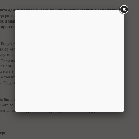
ште еднаш подвлече дека добива позитивни сигнали од Скопје и
де решен во раната фаза од преговорите за пристапување во ЕУ.
ија и Македонија во декември да добиеме датум за преговори, по
 преговори и до јуни, до летото да се постигне некаков
 Република Македонија во текот на овој месец околу можноста за
н со Република Грција и доколку се дојде со таков еден компромис,
чнување на преговорите за влез во ЕУ ќе бидат отворени. Иако
Филе дека може да се добие покана без да се постигне некаков
е тешко, имајќи ги предвид околностите на Република Грција во
а има отприлика решение или најава за решение за тоа како ќе се
 е тоа што може да се постигне како договор. Без една таква
а Грција ќе даде согласност на 10 декември за определување на
би била прифатлива придавката, да речеме Северна Република
ците за севкупна употреба, освен за внатре во државата, со тоа
от јазик, македонска култура, идентитетот и се друго?
ија?