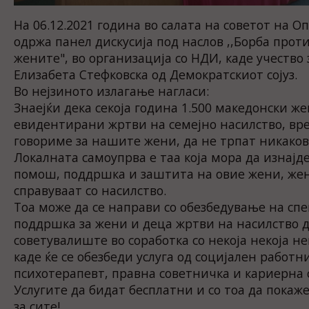
На 06.12.2021 година во салата на советот на 
одржа панел дискусија под наслов ,,Борба прот
жените", во организација со НДИ, каде учество
Елизабета Стефковска од Демократскиот сојуз.
Во нејзиното излагање нагласи:
Знаејќи дека секоја година 1.500 македонски же
евидентирани жртви на семејно насилство, врем
говориме за нашите жени, да не трпат никаков
Локалната самоупрва е таа која мора да изнајд
помош, поддршка и заштита на овие жени, жен
справуваат со насилство.
Тоа може да се направи со обезбедување на с
поддршка за жени и деца жртви на насилство д
советувалиште во соработка со некоја некоја н
каде ќе се обезбеди услуга од социјален работни
психотерапевт, правна советничка и кариерна
Услугите да бидат бесплатни и со тоа да пок
за сите!