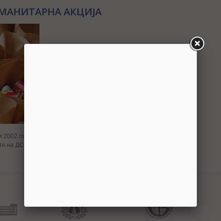
МАНИТАРНА АКЦИЈА
ри 2002 година организаираше хуманитарна акција со цел донација
ите на ДСЖ.