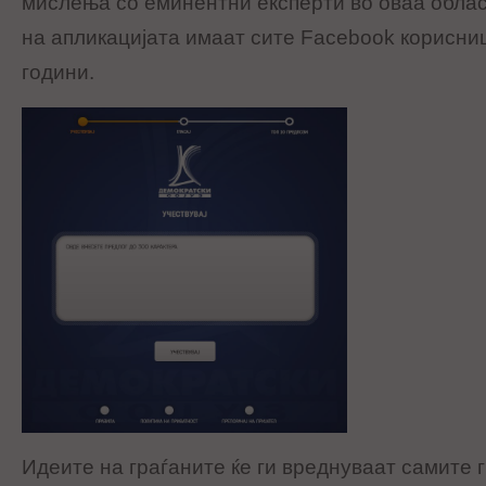
мислења со еминентни експерти во оваа облас
на апликацијата имаат сите Facebook корисни
години.
Идеите на граѓаните ќе ги вреднуваат самите 