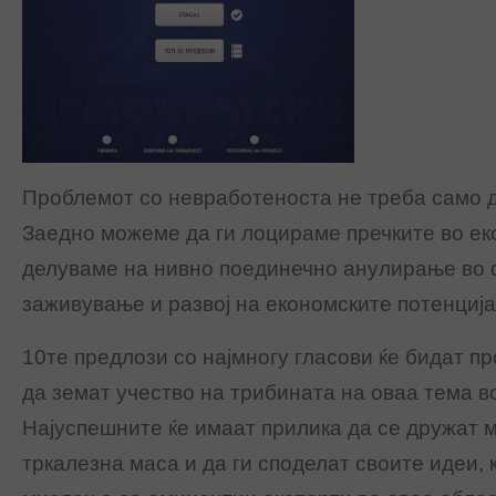
Проблемот со невработеноста не треба само д
Заедно можеме да ги лоцираме пречките во ек
делуваме на нивно поединечно анулирање во 
заживување и развој на економските потенција
10те предлози со најмногу гласови ќе бидат п
да земат учество на трибината на оваа тема в
Најуспешните ќе имаат прилика да се дружат м
тркалезна маса и да ги споделат своите идеи, 