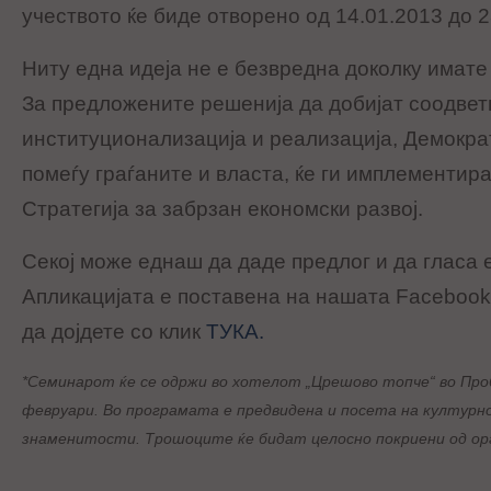
учеството ќе биде отворено од 14.01.2013 до 
Ниту една идеја не е безвредна доколку имате 
За предложените решенија да добијат соодвет
институционализација и реализација, Демократ
помеѓу граѓаните и власта, ќе ги имплементир
Стратегија за забрзан економски развој.
Секој може еднаш да даде предлог и да гласа 
Апликацијата е поставена на нашата Facebook
да дојдете со клик
ТУКА.
*Семинарот ќе се одржи во хотелот „Црешово топче“ во Пр
февруари. Во програмата е предвидена и посета на културн
знаменитости. Трошоците ќе бидат целосно покриени од ор